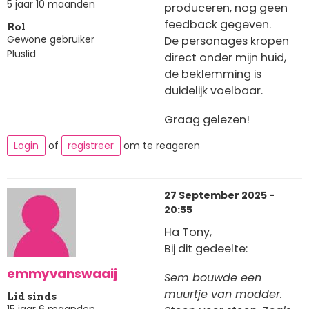
5 jaar 10 maanden
produceren, nog geen
feedback gegeven.
Rol
Gewone gebruiker
De personages kropen
Pluslid
direct onder mijn huid,
de beklemming is
duidelijk voelbaar.
Graag gelezen!
Login
of
registreer
om te reageren
27 September 2025 -
20:55
Ha Tony,
Bij dit gedeelte:
emmyvanswaaij
Sem bouwde een
muurtje van modder.
Lid sinds
15 jaar 6 maanden