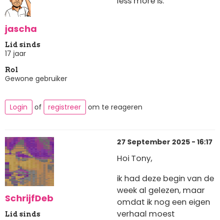
less more is.
jascha
Lid sinds
17 jaar
Rol
Gewone gebruiker
Login
of
registreer
om te reageren
27 September 2025 - 16:17
Hoi Tony,
ik had deze begin van de
week al gelezen, maar
SchrijfDeb
omdat ik nog een eigen
verhaal moest
Lid sinds