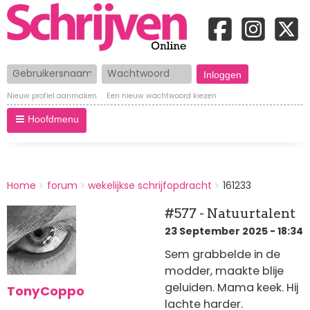
Gebruikersnaam
Wachtwoord
Nieuw profiel aanmaken
Een nieuw wachtwoord kiezen
Hoofdmenu
BREADCRUMBS
Home
forum
wekelijkse schrijfopdracht
161233
You
are
#577 - Natuurtalent
here:
23 September 2025 - 18:34
Sem grabbelde in de
modder, maakte blije
geluiden. Mama keek. Hij
TonyCoppo
lachte harder.