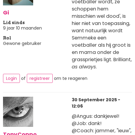
voetballer wordt, ze
schoppen hem
Gi
misschien wel dood', is
hier niet van toepassing,
Lid sinds
9 jaar 10 maanden
want natuurlijk wordt
Semmeke een
Rol
Gewone gebruiker
voetballer als hij groot is
en mama onder de
grassprietjes ligt. Brilliant,
as always
.
Login
of
registreer
om te reageren
30 September 2025 -
12:06
@Angus: dankjewel!
@Job: dank!
@Coach: jammer, "ieuw",
TonyCoppo