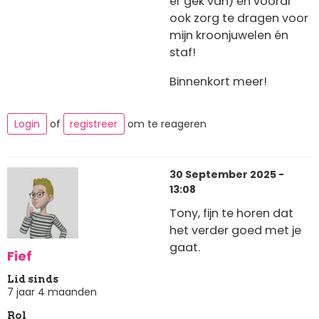
er gek van) en vooral
ook zorg te dragen voor
mijn kroonjuwelen én
staf!
Binnenkort meer!
Login
of
registreer
om te reageren
30 September 2025 -
13:08
Tony, fijn te horen dat
het verder goed met je
gaat.
Fief
Lid sinds
7 jaar 4 maanden
Rol