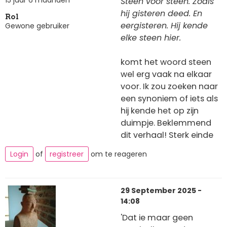
Steen voor steen. Zoals
hij gisteren deed. En
Rol
eergisteren. Hij kende
Gewone gebruiker
elke steen hier.
komt het woord steen
wel erg vaak na elkaar
voor. Ik zou zoeken naar
een synoniem of iets als
hij kende het op zijn
duimpje. Beklemmend
dit verhaal! Sterk einde
Login
of
registreer
om te reageren
29 September 2025 -
14:08
'Dat ie maar geen