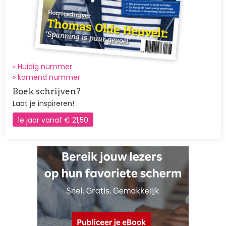
» Huidig nummer
»
komend nummer
Boek schrijven?
Laat je inspireren!
1e jaar vanaf € 21,50