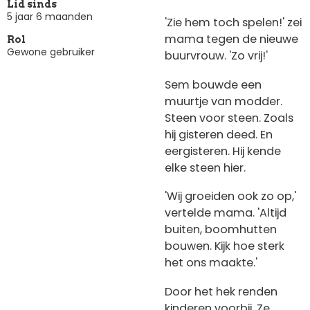
Lid sinds
5 jaar 6 maanden
'Zie hem toch spelen!' zei
mama tegen de nieuwe
Rol
Gewone gebruiker
buurvrouw. 'Zo vrij!'
Sem bouwde een
muurtje van modder.
Steen voor steen. Zoals
hij gisteren deed. En
eergisteren. Hij kende
elke steen hier.
'Wij groeiden ook zo op,'
vertelde mama. 'Altijd
buiten, boomhutten
bouwen. Kijk hoe sterk
het ons maakte.'
Door het hek renden
kinderen voorbij. Ze