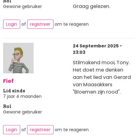
Rol
Graag gelezen.
Gewone gebruiker
Login
of
registreer
om te reageren
24 September 2025 -
23:03
Stilmakend mooi, Tony.
Het doet me denken
aan het lied van Gerard
Fief
van Maasakkers
"Bloemen zijn rood".
Lid sinds
7 jaar 4 maanden
Rol
Gewone gebruiker
Login
of
registreer
om te reageren