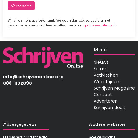
Wij vinden privacy belangrijk. We gaan dan ook zorgvuldig met
persoonsgegevens om. Lees er alles over in ons
privacy-statement
.
Afbeelding
Menu
Nieuws
Forum
Activiteiten
info@schrijvenonline.org
Wedstrijden
088-1102090
Schrijven Magazine
Contact
Adverteren
Schrijven deelt
Adresgegevens
Andere websites
Uitgeverij Virtùmedia
Boekenkrant