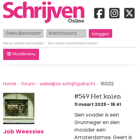
Gebruikersnaam
Wachtwoord
Nieuw profiel aanmaken
Een nieuw wachtwoord kiezen
Hoofdmenu
BREADCRUMBS
Home
forum
wekelijkse schrijfopdracht
160212
You
are
#549 Het knien
here:
11 maart 2025 - 16:41
Sien voader is een
Grunneger en sien
moader een
Job Weessies
Amsterdamse. Geert is