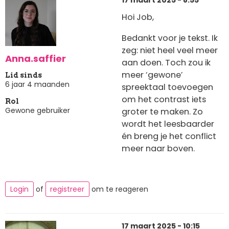
17 maart 2025 - 8:55
Hoi Job,
Bedankt voor je tekst. Ik
zeg: niet heel veel meer
Anna.saffier
aan doen. Toch zou ik
meer ‘gewone’
Lid sinds
6 jaar 4 maanden
spreektaal toevoegen
om het contrast iets
Rol
Gewone gebruiker
groter te maken. Zo
wordt het leesbaarder
én breng je het conflict
meer naar boven.
Login
of
registreer
om te reageren
17 maart 2025 - 10:15