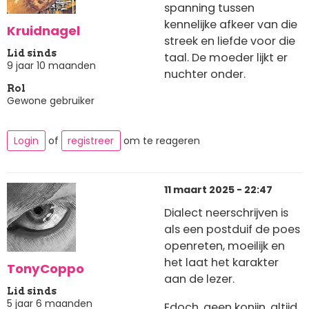
spanning tussen
kennelijke afkeer van die
Kruidnagel
streek en liefde voor die
Lid sinds
taal. De moeder lijkt er
9 jaar 10 maanden
nuchter onder.
Rol
Gewone gebruiker
Login
of
registreer
om te reageren
11 maart 2025 - 22:47
Dialect neerschrijven is
als een postduif de poes
openreten, moeilijk en
het laat het karakter
TonyCoppo
aan de lezer.
Lid sinds
5 jaar 6 maanden
Edoch, geen konijn, altijd