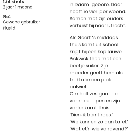
Lid sinds
in Daam gebore. Daar
2 jaar 1 maand
heeft 'ie vier jaor woond.
Rol
Samen met zijn ouders
Gewone gebruiker
verhuist hij naar Utrecht.
Pluslid
Als Geert ’s middags
thuis komt uit school
krijgt hij een kop lauwe
Pickwick thee met een
beetje suiker. Zijn
moeder geeft hem als
traktatie een plak
oalwief.
Om half zes gaat de
voordeur open en zijn
vader komt thuis.
‘Dien, ik ben thoes.’
‘We kunnen zo aan tafel.’
‘Wat et'n wie vanavend?’