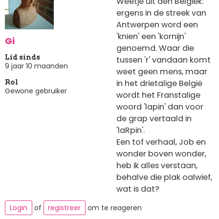
Weetje uit den Belgiek:
ergens in de streek van
Antwerpen word een
'knien' een 'kornijn'
Gi
genoemd. Waar die
Lid sinds
tussen 'r' vandaan komt
9 jaar 10 maanden
weet geen mens, maar
in het drietalige België
Rol
Gewone gebruiker
wordt het Franstalige
woord 'lapin' dan voor
de grap vertaald in
'laRpin'.
Een tof verhaal, Job en
wonder boven wonder,
heb ik alles verstaan,
behalve die plak oalwief,
wat is dat?
Login
of
registreer
om te reageren