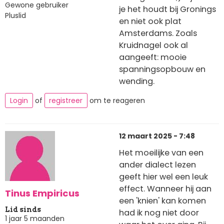
Gewone gebruiker
je het houdt bij Gronings
Pluslid
en niet ook plat
Amsterdams. Zoals
Kruidnagel ook al
aangeeft: mooie
spanningsopbouw en
wending.
Login
of
registreer
om te reageren
12 maart 2025 - 7:48
Het moeilijke van een
ander dialect lezen
geeft hier wel een leuk
effect. Wanneer hij aan
Tinus Empiricus
een 'knien' kan komen
Lid sinds
had ik nog niet door
1 jaar 5 maanden