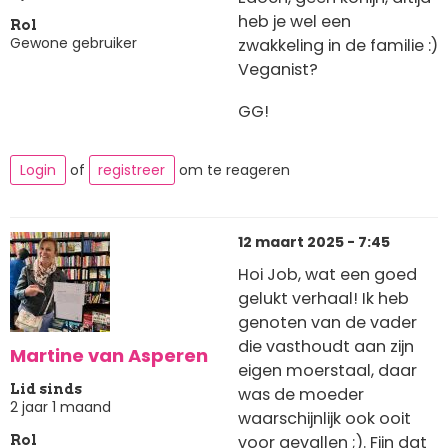
heb je wel een
Rol
Gewone gebruiker
zwakkeling in de familie :)
Veganist?
GG!
Login
of
registreer
om te reageren
12 maart 2025 - 7:45
Hoi Job, wat een goed
gelukt verhaal! Ik heb
genoten van de vader
die vasthoudt aan zijn
Martine van Asperen
eigen moerstaal, daar
Lid sinds
was de moeder
2 jaar 1 maand
waarschijnlijk ook ooit
voor gevallen ;). Fijn dat
Rol