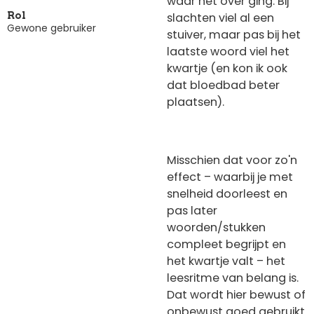
waar het over ging. Bij
slachten viel al een
Rol
Gewone gebruiker
stuiver, maar pas bij het
laatste woord viel het
kwartje (en kon ik ook
dat bloedbad beter
plaatsen).
Misschien dat voor zo'n
effect – waarbij je met
snelheid doorleest en
pas later
woorden/stukken
compleet begrijpt en
het kwartje valt – het
leesritme van belang is.
Dat wordt hier bewust of
onbewust goed gebruikt.