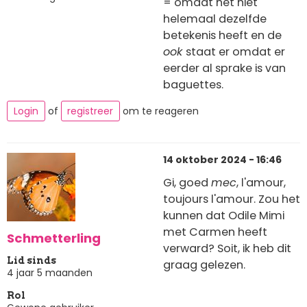
= omdat het niet
helemaal dezelfde
betekenis heeft en de
ook
staat er omdat er
eerder al sprake is van
baguettes.
Login
of
registreer
om te reageren
14 oktober 2024 - 16:46
Gi, goed
mec
, l'amour,
toujours l'amour. Zou het
kunnen dat Odile Mimi
met Carmen heeft
Schmetterling
verward? Soit, ik heb dit
Lid sinds
graag gelezen.
4 jaar 5 maanden
Rol