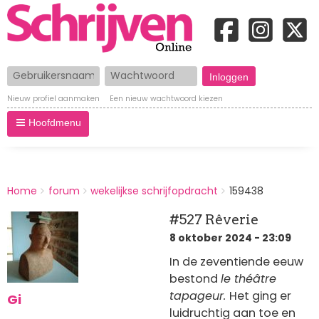
Gebruikersnaam
Wachtwoord
Nieuw profiel aanmaken
Een nieuw wachtwoord kiezen
Hoofdmenu
BREADCRUMBS
Home
forum
wekelijkse schrijfopdracht
159438
You
are
#527 Rêverie
here:
8 oktober 2024 - 23:09
In de zeventiende eeuw
bestond
le théâtre
tapageur.
Het ging er
Gi
luidruchtig aan toe en