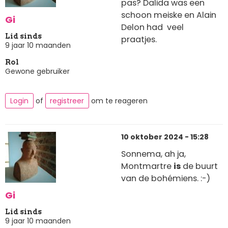
pas? Dalida was een
schoon meiske en Alain
Gi
Delon had veel
Lid sinds
praatjes.
9 jaar 10 maanden
Rol
Gewone gebruiker
Login
of
registreer
om te reageren
10 oktober 2024 - 15:28
Sonnema, ah ja,
Montmartre
is
de buurt
van de bohémiens. :-)
Gi
Lid sinds
9 jaar 10 maanden