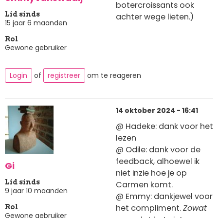
botercroissants ook
Lid sinds
achter wege lieten.)
15 jaar 6 maanden
Rol
Gewone gebruiker
Login
of
registreer
om te reageren
14 oktober 2024 - 16:41
@ Hadeke: dank voor het
lezen
@ Odile: dank voor de
feedback, alhoewel ik
Gi
niet inzie hoe je op
Lid sinds
Carmen komt.
9 jaar 10 maanden
@ Emmy: dankjewel voor
het compliment.
Zowat
Rol
Gewone gebruiker