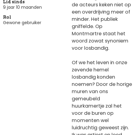
Lid sinds
de acteurs keken niet op
9 jaar 10 maanden
een overdrijving meer of
Rol
minder. Het publiek
Gewone gebruiker
gniffelde. Op
Montmartre staat het
woord zowat synoniem
voor losbandig.
Of we het leven in onze
zevende hemel
losbandig konden
noemen? Door de horige
muren van ons
gemeubeld
huurkamertje zal het
voor de buren op
momenten wel
luidruchtig geweest zijn.
Ik was artiest en leed