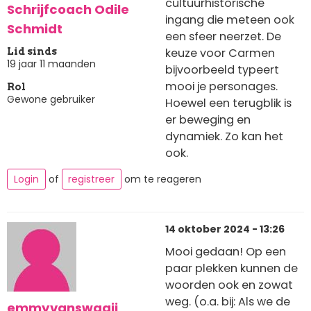
cultuurhistorische
Schrijfcoach Odile
ingang die meteen ook
Schmidt
een sfeer neerzet. De
keuze voor Carmen
Lid sinds
19 jaar 11 maanden
bijvoorbeeld typeert
mooi je personages.
Rol
Gewone gebruiker
Hoewel een terugblik is
er beweging en
dynamiek. Zo kan het
ook.
Login
of
registreer
om te reageren
14 oktober 2024 - 13:26
Mooi gedaan! Op een
paar plekken kunnen de
woorden ook en zowat
weg. (o.a. bij: Als we de
emmyvanswaaij