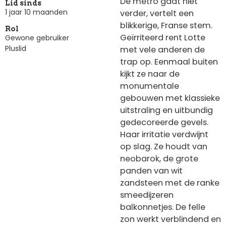
De metro gaat niet
Lid sinds
1 jaar 10 maanden
verder, vertelt een
blikkerige, Franse stem.
Rol
Geïrriteerd rent Lotte
Gewone gebruiker
Pluslid
met vele anderen de
trap op. Eenmaal buiten
kijkt ze naar de
monumentale
gebouwen met klassieke
uitstraling en uitbundig
gedecoreerde gevels.
Haar irritatie verdwijnt
op slag. Ze houdt van
neobarok, de grote
panden van wit
zandsteen met de ranke
smeedijzeren
balkonnetjes. De felle
zon werkt verblindend en