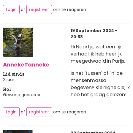
Login
of
registreer
om te reageren
19 September 2024 -
20:58
Hi Noortje, wat een fijn
verhaal, ik heb heerlijk
meegedwaald in Parijs.
AnnekeTanneke
Is het 'tussen' of 'in' de
Lid sinds
2 jaar
mensenmassa
begeven? Kleinigheidje, ik
Rol
heb het graag gelezen!
Gewone gebruiker
Login
of
registreer
om te reageren