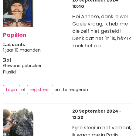
20 September 2024 -
10:40
Hoi Anneke, dank je wel.
Goeie vraag, ik heb me
die zelf niet gesteld!
Papillon
Denk dat het 'in' is, hè? Ik
zoek het op.
Lid sinds
1 jaar 10 maanden
Rol
Gewone gebruiker
Pluslid
Login
of
registreer
om te reageren
20 September 2024 -
12:30
Fijne sfeer in het verhaal,
ik waan me in Parijs.