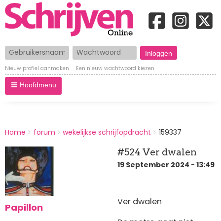
Gebruikersnaam
Wachtwoord
Nieuw profiel aanmaken
Een nieuw wachtwoord kiezen
Hoofdmenu
BREADCRUMBS
Home
forum
wekelijkse schrijfopdracht
159337
You
are
#524 Ver dwalen
here:
19 September 2024 - 13:49
Ver dwalen
Papillon