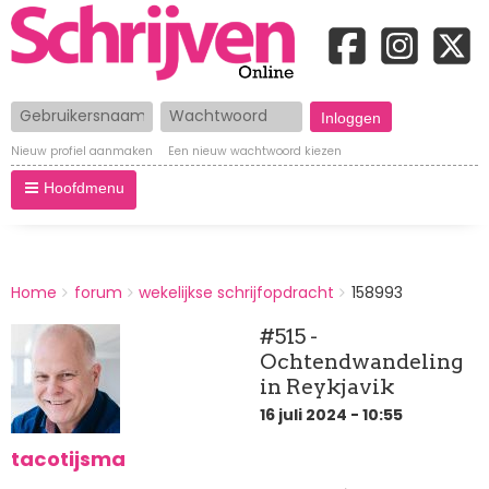
Gebruikersnaam
Wachtwoord
Nieuw profiel aanmaken
Een nieuw wachtwoord kiezen
Hoofdmenu
BREADCRUMBS
Home
forum
wekelijkse schrijfopdracht
158993
You
are
#515 -
here:
Ochtendwandeling
in Reykjavik
16 juli 2024 - 10:55
tacotijsma