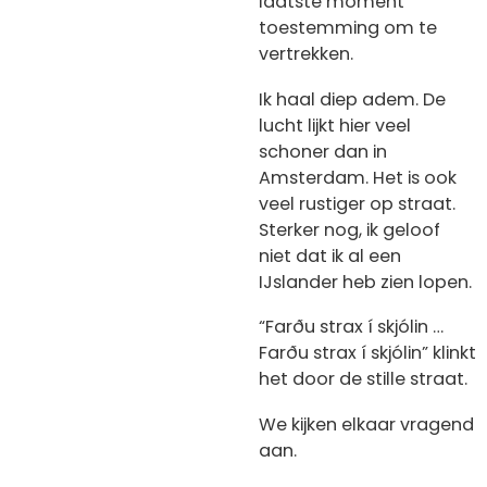
laatste moment
toestemming om te
vertrekken.
Ik haal diep adem. De
lucht lijkt hier veel
schoner dan in
Amsterdam. Het is ook
veel rustiger op straat.
Sterker nog, ik geloof
niet dat ik al een
IJslander heb zien lopen.
“Farðu strax í skjólin …
Farðu strax í skjólin” klinkt
het door de stille straat.
We kijken elkaar vragend
aan.