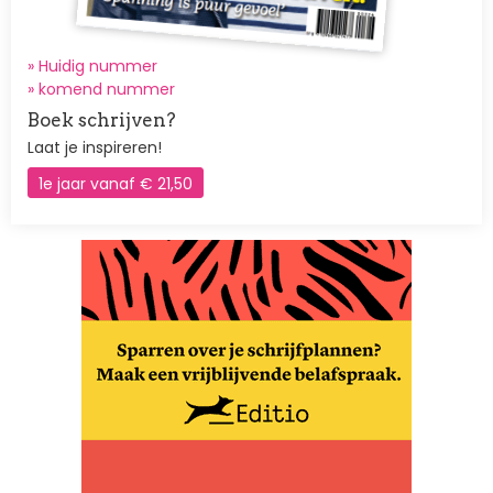
» Huidig nummer
»
komend nummer
Boek schrijven?
Laat je inspireren!
1e jaar vanaf € 21,50