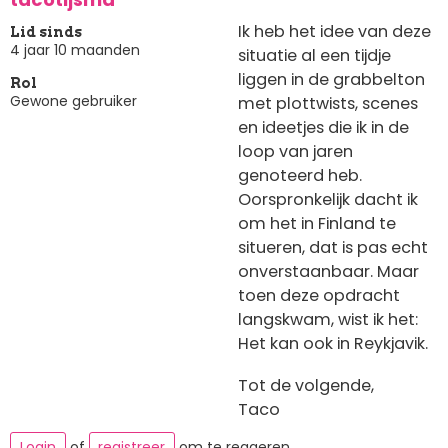
Ik heb het idee van deze
Lid sinds
4 jaar 10 maanden
situatie al een tijdje
liggen in de grabbelton
Rol
Gewone gebruiker
met plottwists, scenes
en ideetjes die ik in de
loop van jaren
genoteerd heb.
Oorspronkelijk dacht ik
om het in Finland te
situeren, dat is pas echt
onverstaanbaar. Maar
toen deze opdracht
langskwam, wist ik het:
Het kan ook in Reykjavik.
Tot de volgende,
Taco
Login
of
registreer
om te reageren