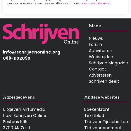
persoonsgegevens om. Lees er alles over in ons
privacy-statement
.
Afbeelding
Menu
Nieuws
Forum
Activiteiten
info@schrijvenonline.org
Wedstrijden
088-1102090
Schrijven Magazine
Contact
Adverteren
Schrijven deelt
Adresgegevens
Andere websites
Uitgeverij Virtùmedia
Boekenkrant
t.a.v. Schrijven Online
Tekstblad
Postbus 595
Tijd voor Tijdschriften
3700 AN Zeist
Tijd voor Voordeel