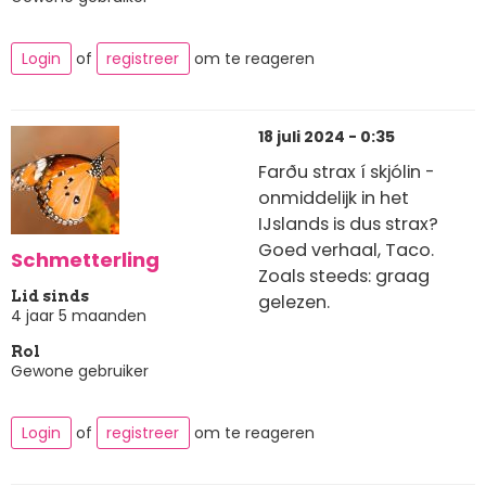
Login
of
registreer
om te reageren
18 juli 2024 - 0:35
Farðu strax í skjólin -
onmiddelijk in het
IJslands is dus strax?
Goed verhaal, Taco.
Schmetterling
Zoals steeds: graag
Lid sinds
gelezen.
4 jaar 5 maanden
Rol
Gewone gebruiker
Login
of
registreer
om te reageren