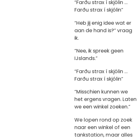
“Farðu strax í skjólin …
Farðu strax í skjólin”
“Heb jij enig idee wat er
aan de hand is?” vraag
ik.
“Nee, ik spreek geen
IJslands.”
“Farðu strax í skjólin …
Farðu strax í skjólin”
“Misschien kunnen we
het ergens vragen. Laten
we een winkel zoeken.”
We lopen rond op zoek
naar een winkel of een
tankstation, maar alles