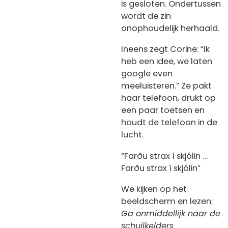
is gesloten. Ondertussen
wordt de zin
onophoudelijk herhaald.
Ineens zegt Corine: “Ik
heb een idee, we laten
google even
meeluisteren.” Ze pakt
haar telefoon, drukt op
een paar toetsen en
houdt de telefoon in de
lucht.
“Farðu strax í skjólin …
Farðu strax í skjólin”
We kijken op het
beeldscherm en lezen:
Ga onmiddellijk naar de
schuilkelders