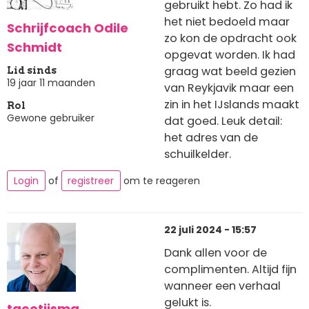
gebruikt hebt. Zo had ik
het niet bedoeld maar
Schrijfcoach Odile
zo kon de opdracht ook
Schmidt
opgevat worden. Ik had
graag wat beeld gezien
Lid sinds
19 jaar 11 maanden
van Reykjavik maar een
zin in het IJslands maakt
Rol
Gewone gebruiker
dat goed. Leuk detail:
het adres van de
schuilkelder.
Login
of
registreer
om te reageren
22 juli 2024 - 15:57
Dank allen voor de
complimenten. Altijd fijn
wanneer een verhaal
gelukt is.
tacotijsma