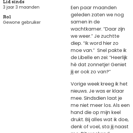
Lid sinds
Een paar maanden
3 jaar 3 maanden
geleden zaten we nog
Rol
samen in de
Gewone gebruiker
wachtkamer. “Daar zijn
we weer.” Je zuchtte
diep. “Ik word hier zo
moe van.” Snel pakte ik
de Libelle en zei: “Heerlijk
hè dat zonnetje! Geniet
jij er ook zo van?”
Vorige week kreeg ik het
nieuws. Je was er klaar
mee. Sindsdien laat je
me niet meer los. Als een
hand die op mijn keel
drukt. Bij alles wat ik doe,
denk of voel, sta jij naast