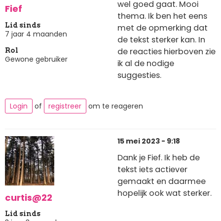
wel goed gaat. Mooi
Fief
thema. Ik ben het eens
Lid sinds
met de opmerking dat
7 jaar 4 maanden
de tekst sterker kan. In
de reacties hierboven zie
Rol
Gewone gebruiker
ik al de nodige
suggesties.
Login
of
registreer
om te reageren
15 mei 2023 - 9:18
Dank je Fief. Ik heb de
tekst iets actiever
gemaakt en daarmee
hopelijk ook wat sterker.
curtis@22
Lid sinds