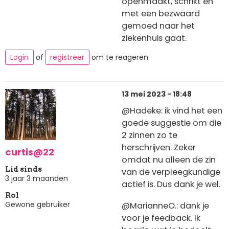
openmaakt, schrikt en
met een bezwaard
gemoed naar het
ziekenhuis gaat.
Login
of
registreer
om te reageren
13 mei 2023 - 18:48
@Hadeke: ik vind het een
goede suggestie om die
2 zinnen zo te
herschrijven. Zeker
curtis@22
omdat nu alleen de zin
Lid sinds
van de verpleegkundige
3 jaar 3 maanden
actief is. Dus dank je wel.
Rol
Gewone gebruiker
@MarianneO.: dank je
voor je feedback. Ik