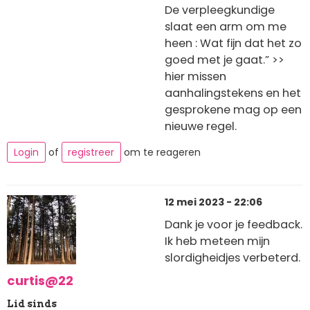
De verpleegkundige
slaat een arm om me
heen : Wat fijn dat het zo
goed met je gaat.” >>
hier missen
aanhalingstekens en het
gesprokene mag op een
nieuwe regel.
Login
of
registreer
om te reageren
12 mei 2023 - 22:06
Dank je voor je feedback.
Ik heb meteen mijn
slordigheidjes verbeterd.
curtis@22
Lid sinds