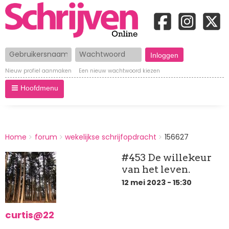
Gebruikersnaam
Wachtwoord
Nieuw profiel aanmaken
Een nieuw wachtwoord kiezen
Hoofdmenu
BREADCRUMBS
Home
forum
wekelijkse schrijfopdracht
156627
You
are
#453 De willekeur
here:
van het leven.
12 mei 2023 - 15:30
curtis@22