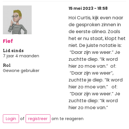
15 mei 2023 - 18:58
Hoi Curtis, kijk even naar
de gesproken zinnen in
de eerste alinea. Zoals
het er nu staat, klopt het
Fief
niet. De juiste notatie is:
Lid sinds
“Daar zijn we weer.” Je
7 jaar 4 maanden
zuchtte diep. “Ik word
hier zo moe van.” of:
Rol
Gewone gebruiker
“Daar zijn we weer”,
zuchtte je diep. “Ik word
hier zo moe van.” of:
“Daar zijn we weer.” Je
zuchtte diep: “Ik word
hier zo moe van.”
Login
of
registreer
om te reageren