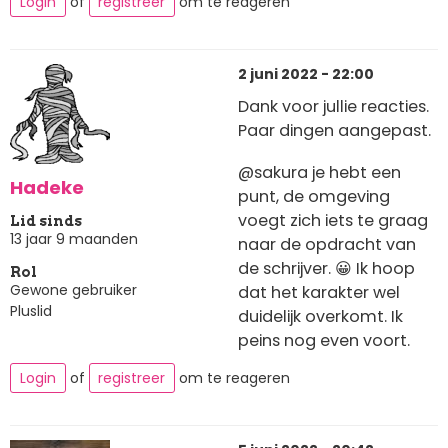
Login
of
registreer
om te reageren
2 juni 2022 - 22:00
Dank voor jullie reacties.
Paar dingen aangepast.
@sakura je hebt een
Hadeke
punt, de omgeving
voegt zich iets te graag
Lid sinds
13 jaar 9 maanden
naar de opdracht van
de schrijver. 😀 Ik hoop
Rol
Gewone gebruiker
dat het karakter wel
Pluslid
duidelijk overkomt. Ik
peins nog even voort.
Login
of
registreer
om te reageren