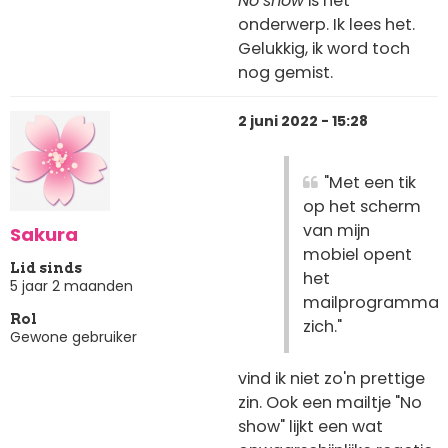
No
show
is het
onderwerp. Ik lees het.
Gelukkig, ik word toch
nog gemist.
2 juni 2022 - 15:28
"Met een tik
op het scherm
van mijn
Sakura
mobiel opent
Lid sinds
het
5 jaar 2 maanden
mailprogramma
Rol
zich."
Gewone gebruiker
vind ik niet zo'n prettige
zin. Ook een mailtje "No
show" lijkt een wat