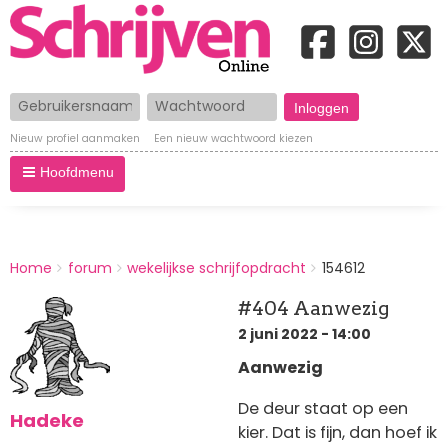
Gebruikersnaam
Wachtwoord
Nieuw profiel aanmaken
Een nieuw wachtwoord kiezen
Hoofdmenu
BREADCRUMBS
Home
forum
wekelijkse schrijfopdracht
154612
You
are
#404 Aanwezig
here:
2 juni 2022 - 14:00
Aanwezig
De deur staat op een
Hadeke
kier. Dat is fijn, dan hoef ik