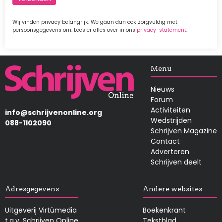
Wij vinden privacy belangrijk. We gaan dan ook zorgvuldig met
persoonsgegevens om. Lees er alles over in ons
privacy-statement
.
Afbeelding
Menu
Nieuws
Forum
Activiteiten
info@schrijvenonline.org
Wedstrijden
088-1102090
Schrijven Magazine
Contact
Adverteren
Schrijven deelt
Adresgegevens
Andere websites
Uitgeverij Virtùmedia
Boekenkrant
t.a.v. Schrijven Online
Tekstblad