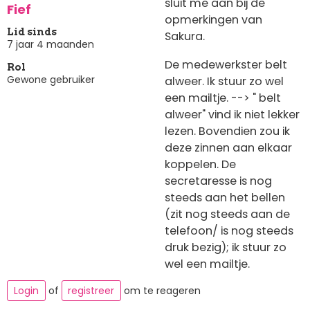
sluit me aan bij de
Fief
opmerkingen van
Lid sinds
Sakura.
7 jaar 4 maanden
De medewerkster belt
Rol
Gewone gebruiker
alweer. Ik stuur zo wel
een mailtje. --> " belt
alweer" vind ik niet lekker
lezen. Bovendien zou ik
deze zinnen aan elkaar
koppelen. De
secretaresse is nog
steeds aan het bellen
(zit nog steeds aan de
telefoon/ is nog steeds
druk bezig); ik stuur zo
wel een mailtje.
Login
of
registreer
om te reageren