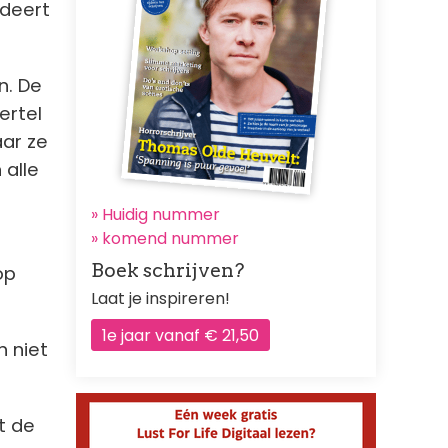
 deert
n. De
ertel
aar ze
 alle
» Huidig nummer
»
komend nummer
Boek schrijven?
op
Laat je inspireren!
1e jaar vanaf € 21,50
n niet
t de