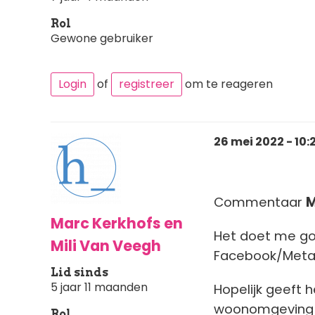
Rol
Gewone gebruiker
Login
of
registreer
om te reageren
26 mei 2022 - 10:
Commentaar
M
Marc Kerkhofs en
Het doet me goed
Mili Van Veegh
Facebook/Meta. 
Lid sinds
5 jaar 11 maanden
Hopelijk geeft h
woonomgeving e
Rol