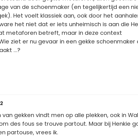
e van de schoenmaker (en tegelijkertijd een nie
ek). Het voelt klassiek aan, ook door het aanhal
ware het niet dat er iets unheimisch is aan die He
wat metaforen betreft, maar in deze context
 Wie ziet er nu gevaar in een gekke schoenmaker 
aakt …?
32
van gekken vindt men op alle plekken, ook in Wal
 nom des fous se trouve partout. Maar bij Henkie g
 partouse, vrees ik.