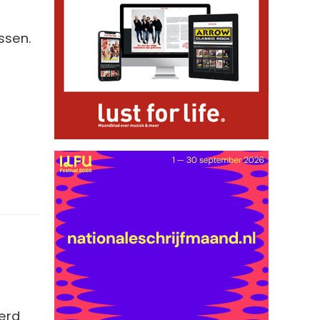
ssen.
erd