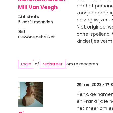
om het personag
Mili Van Veegh
koosjere dorpsg
Lid sinds
de zegswijzen, 
5 jaar 11 maanden
Niet origineel 
Rol
onheilspellend.
Gewone gebruiker
kindertjes verm
Login
of
registreer
om te reageren
25 mei 2022 - 17:
Henk, de namen 
en Frankrijk: le
het meer om een