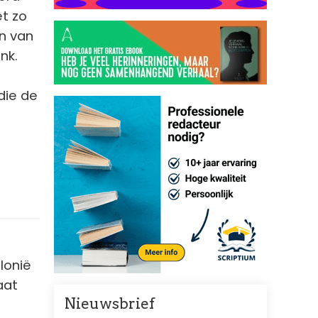
t zo
en van
nk.
die de
lonië
aat
Nieuwsbrief