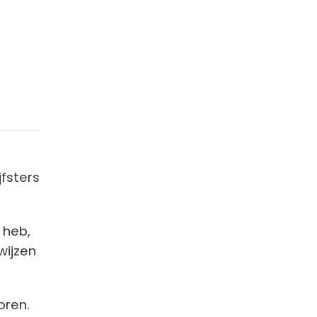
fsters
 heb,
wijzen
oren.