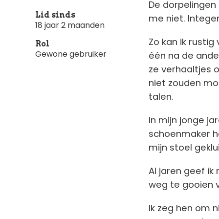
De dorpelingen 
Lid sinds
me niet. Intege
18 jaar 2 maanden
Zo kan ik rustig
Rol
Gewone gebruiker
één na de ander
ze verhaaltjes o
niet zouden moge
talen.
In mijn jonge j
schoenmaker hou 
mijn stoel geklu
Al jaren geef i
weg te gooien 
Ik zeg hen om n