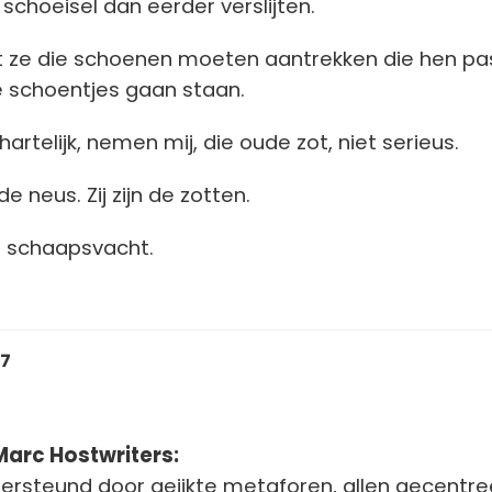
schoeisel dan eerder verslijten.
at ze die schoenen moeten aantrekken die hen pa
e schoentjes gaan staan.
artelijk, nemen mij, die oude zot, niet serieus.
e neus. Zij zijn de zotten.
in schaapsvacht.
27
rc Hostwriters:
ersteund door geijkte metaforen, allen gecentre