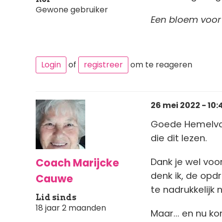
Gewone gebruiker
Een bloem voor
Login
of
registreer
om te reageren
26 mei 2022 - 10:
Goede Hemelvaar
die dit lezen.
Coach Marijcke
Dank je wel voor
denk ik, de opd
Cauwe
te nadrukkelijk n
Lid sinds
18 jaar 2 maanden
Maar... en nu k