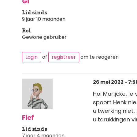
Gi
Lid sinds
9 jaar 10 maanden
Rol
Gewone gebruiker
Login
of
registreer
om te reageren
26 mei 2022 - 7:5
Hoi Marijcke, je
spoort Henk niet
uitwerking niet
Fief
uitdrukkingen vi
Lid sinds
7 jaar 4 maanden