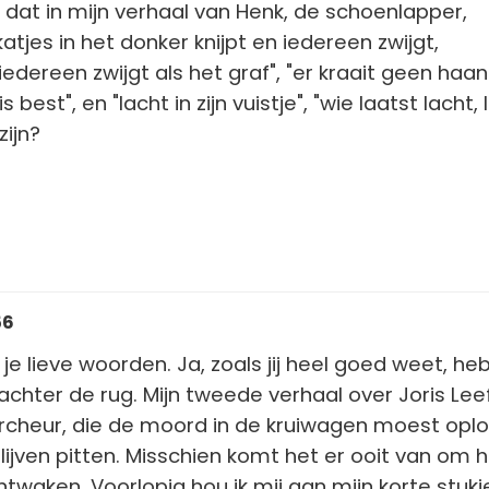
s dat in mijn verhaal van Henk, de schoenlapper,
atjes in het donker knijpt en iedereen zwijgt,
edereen zwijgt als het graf", "er kraait geen haan
 best", en "lacht in zijn vuistje", "wie laatst lacht, 
zijn?
56
r je lieve woorden. Ja, zoals jij heel goed weet, heb
 achter de rug. Mijn tweede verhaal over Joris Lee
rcheur, die de moord in de kruiwagen moest oplo
 blijven pitten. Misschien komt het er ooit van om
twaken. Voorlopig hou ik mij aan mijn korte stukje