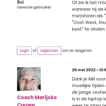
Of zie ik het mi
Rol
Gewone gebruiker
wanneer hij de k
metaforen als "i
"Oost West, thuis
best" te vinden 
Login
of
registreer
om te reageren
26 mei 2022 - 10:
Dank je Mili voo
moeilijke tijden
de jonge, reche
Coach Marijcke
is in de laptop
Cauwe
weer te laten on