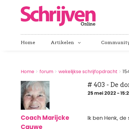
Home
Artikelen
Communit
BREADCRUMBS
Home
forum
wekelijkse schrijfopdracht
15
You
are
# 403 - De d
here:
25 mei 2022 - 15:
Coach Marijcke
Ik ben Henk, d
Cauwe