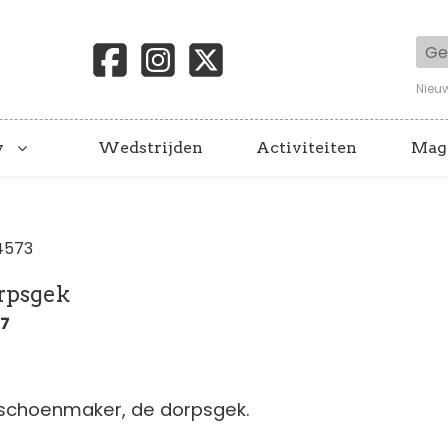
Geb
Nieu
y
Wedstrijden
Activiteiten
Mag
4573
orpsgek
27
e schoenmaker, de dorpsgek.