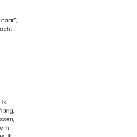
 naar",
lacht
 ik
flang,
ssen,
 hem
s. Ik