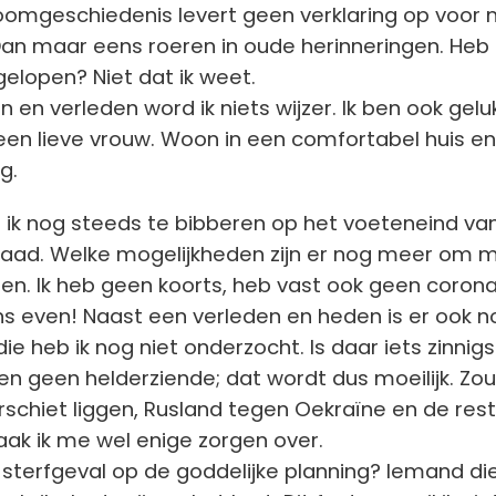
oomgeschiedenis levert geen verklaring op voor 
n maar eens roeren in oude herinneringen. Heb i
elopen? Niet dat ik weet.
 en verleden word ik niets wijzer. Ik ben ook gelu
en lieve vrouw. Woon in een comfortabel huis en
g.
 ik nog steeds te bibberen op het voeteneind va
raad. Welke mogelijkheden zijn er nog meer om m
en. Ik heb geen koorts, heb vast ook geen corona
s even! Naast een verleden en heden is er ook n
e heb ik nog niet onderzocht. Is daar iets zinnigs 
ben geen helderziende; dat wordt dus moeilijk. Zou
erschiet liggen, Rusland tegen Oekraïne en de res
ak ik me wel enige zorgen over.
 sterfgeval op de goddelijke planning? Iemand die