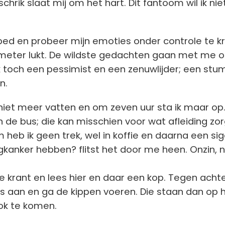
schrik slaat mij om het hart. Dit fantoom wil ik nie
n bed en probeer mijn emoties onder controle te kr
meter lukt. De wildste gedachten gaan met me 
k toch een pessimist en een zenuwlijder; een stu
n.
 niet meer vatten en om zeven uur sta ik maar op
 in de bus; die kan misschien voor wat afleiding zo
 heb ik geen trek, wel in koffie en daarna een sig
gkanker hebben? flitst het door me heen. Onzin, n
de krant en lees hier en daar een kop. Tegen acht
s aan en ga de kippen voeren. Die staan dan op 
ok te komen.