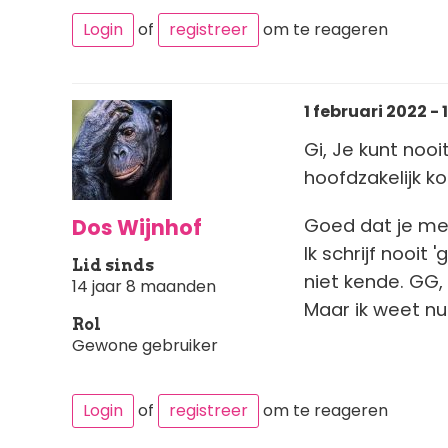
Login
of
registreer
om te reageren
1 februari 2022 - 
Gi, Je kunt nooi
hoofdzakelijk kof
Dos Wijnhof
Goed dat je me 
Ik schrijf nooit
Lid sinds
niet kende. GG,
14 jaar 8 maanden
Maar ik weet n
Rol
Gewone gebruiker
Login
of
registreer
om te reageren