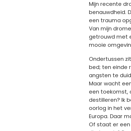
Mijn recente dr
benauwdheid. Da
een trauma opg
Van mijn dromen
getrouwd met e
mooie omgevin
Ondertussen zit
bed; ten einde 
angsten te duid
Maar wacht een
een toekomst, di
destilleren? Ik 
oorlog in het v
Europa. Daar ma
Of staat er een