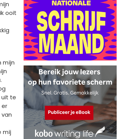
mijn
k ooit
kkig
n mijn
ijn
.
og
uit te
 er
t van
 mij