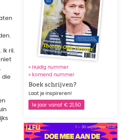
laten
den.
k ril.
niet
» Huidig nummer
.
»
komend nummer
 die
Boek schrijven?
Laat je inspireren!
en
1e jaar vanaf € 21,50
uin
jks