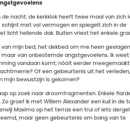
ngstgevoelens
n de nacht; de kerkklok heeft twee maal van zich 
schijnt met vol vermogen en spiegelt zich in de
 het licht hellende dak. Buiten vriest het enkele gra
d van mijn bed, het dekbed om me heen geslagen. I
u, maar van onbestemde angstgevoelens. Ik weet 
mming vandaan komt; nóóit eerder meegemaakt
achtmerrie? Of een gebeurtenis uit het verleden,
n mijn bewustzijn is gekomen?
 slaap op zoek naar droomfragmenten. Enkele flard
 Zo groef ik met Willem Alexander een kuil in de t
erwijl Maxima op het terras een trui of iets dergeli
 Vreemd, maar geen gebeurtenis om bang van te