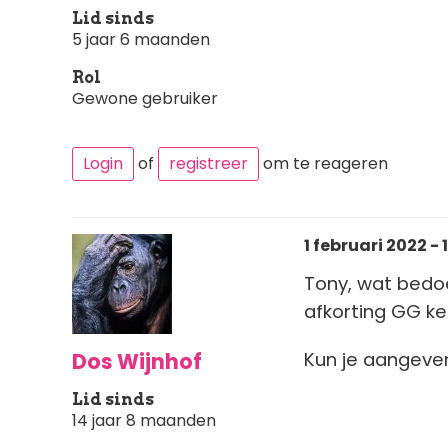
Lid sinds
5 jaar 6 maanden
Rol
Gewone gebruiker
Login
of
registreer
om te reageren
1 februari 2022 - 
Tony, wat bedoe
afkorting GG ken
Dos Wijnhof
Kun je aangeven
Lid sinds
14 jaar 8 maanden