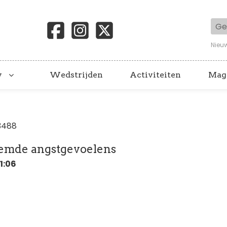
Geb
Nieu
y
Wedstrijden
Activiteiten
Mag
3488
emde angstgevoelens
11:06