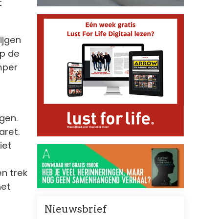
t
ijgen
op de
mper
.
rgen.
aret.
iet
en trek
het
Nieuwsbrief