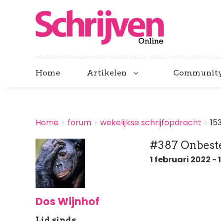
Home
Artikelen
Communit
BREADCRUMBS
Home
forum
wekelijkse schrijfopdracht
15
You
are
#387 Onbest
here:
1 februari 2022 - 
Dos Wijnhof
Lid sinds