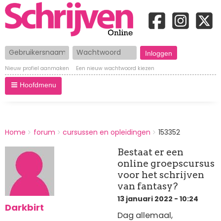
Gebruikersnaam
Wachtwoord
Nieuw profiel aanmaken
Een nieuw wachtwoord kiezen
Hoofdmenu
BREADCRUMBS
Home
forum
cursussen en opleidingen
153352
You
are
Bestaat er een
here:
online groepscursus
voor het schrijven
van fantasy?
13 januari 2022 - 10:24
Darkbirt
Dag allemaal,