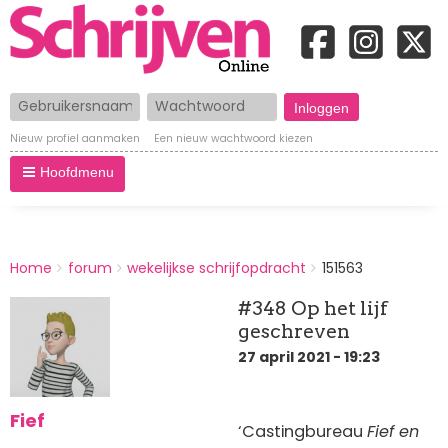
Gebruikersnaam
Wachtwoord
Nieuw profiel aanmaken
Een nieuw wachtwoord kiezen
Hoofdmenu
BREADCRUMBS
Home
forum
wekelijkse schrijfopdracht
151563
You
are
#348 Op het lijf
here:
geschreven
27 april 2021 - 19:23
Fief
‘Castingbureau
Fief en