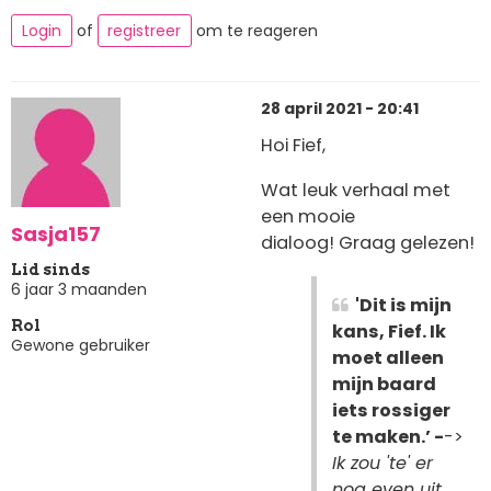
Login
of
registreer
om te reageren
28 april 2021 - 20:41
Hoi Fief,
Wat leuk verhaal met
een mooie
Sasja157
dialoog! Graag gelezen!
Lid sinds
6 jaar 3 maanden
'Dit is mijn
Rol
kans, Fief. Ik
Gewone gebruiker
moet alleen
mijn baard
iets rossiger
te maken.’ -
->
Ik zou 'te' er
nog even uit