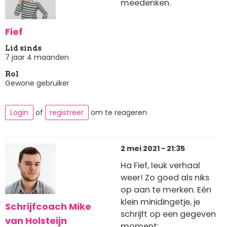
meedenken.
Fief
Lid sinds
7 jaar 4 maanden
Rol
Gewone gebruiker
Login
of
registreer
om te reageren
2 mei 2021 - 21:35
Ha Fief, leuk verhaal
weer! Zo goed als niks
op aan te merken. Eén
klein minidingetje, je
Schrijfcoach Mike
schrijft op een gegeven
van Holsteijn
moment: