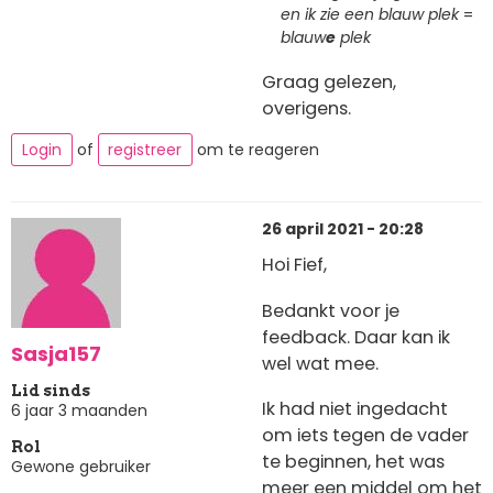
en ik zie een blauw plek
=
blauw
e
plek
Graag gelezen,
overigens.
Login
of
registreer
om te reageren
26 april 2021 - 20:28
Hoi Fief,
Bedankt voor je
feedback. Daar kan ik
Sasja157
wel wat mee.
Lid sinds
Ik had niet ingedacht
6 jaar 3 maanden
om iets tegen de vader
Rol
te beginnen, het was
Gewone gebruiker
meer een middel om het