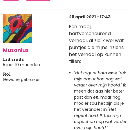
26 april 2021 - 17:43
Een mooi,
hartverscheurend
verhaal, al zie ik wel wat
puntjes die mijns inziens
Musonius
het verhaal op kunnen
Lid sinds
tillen:
5 jaar 10 maanden
"Het regent hard
en
ik trek
Rol
mijn capuchon nog wat
Gewone gebruiker
verder over mijn hoofd."
Ik
meen dat
dus
hier beter
past dan
en
, maar nog
mooier zou het zijn als je
het verandert in
"Het
regent hard. Ik trek mijn
capuchon nog wat verder
over mijn hoofd."