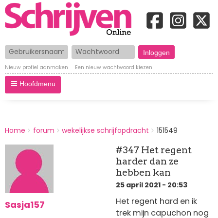
Gebruikersnaam
Wachtwoord
Nieuw profiel aanmaken
Een nieuw wachtwoord kiezen
Hoofdmenu
BREADCRUMBS
Home
forum
wekelijkse schrijfopdracht
151549
You
are
#347 Het regent
here:
harder dan ze
hebben kan
25 april 2021 - 20:53
Het regent hard en ik
Sasja157
trek mijn capuchon nog