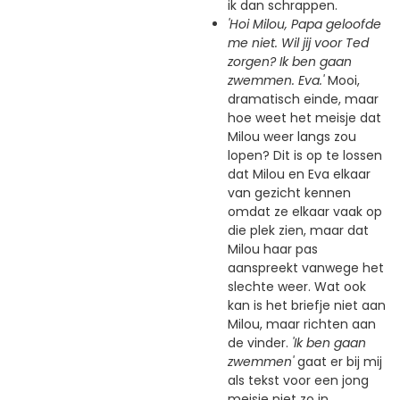
ik dan schrappen.
'Hoi Milou, Papa geloofde
me niet. Wil jij voor Ted
zorgen? Ik ben gaan
zwemmen. Eva.'
Mooi,
dramatisch einde, maar
hoe weet het meisje dat
Milou weer langs zou
lopen? Dit is op te lossen
dat Milou en Eva elkaar
van gezicht kennen
omdat ze elkaar vaak op
die plek zien, maar dat
Milou haar pas
aanspreekt vanwege het
slechte weer. Wat ook
kan is het briefje niet aan
Milou, maar richten aan
de vinder.
'Ik ben gaan
zwemmen'
gaat er bij mij
als tekst voor een jong
meisje niet zo in.