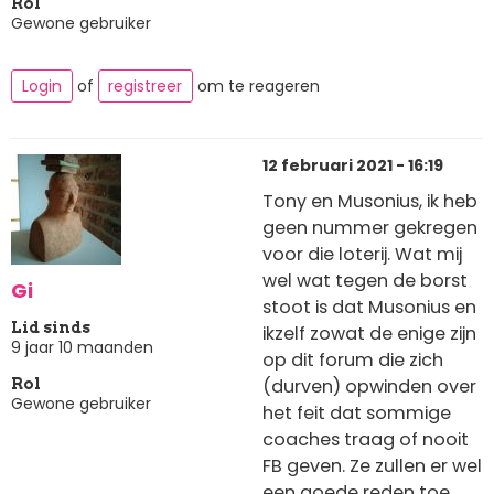
Rol
Gewone gebruiker
Login
of
registreer
om te reageren
12 februari 2021 - 16:19
Tony en Musonius, ik heb
geen nummer gekregen
voor die loterij. Wat mij
wel wat tegen de borst
Gi
stoot is dat Musonius en
Lid sinds
ikzelf zowat de enige zijn
9 jaar 10 maanden
op dit forum die zich
(durven) opwinden over
Rol
Gewone gebruiker
het feit dat sommige
coaches traag of nooit
FB geven. Ze zullen er wel
een goede reden toe