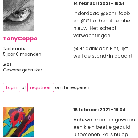
14 februari 2021 - 18:51
Inderdaad @Schrijfdeb
en @GI, al ben ik relatief
nieuw. Het schept
verwachtingen
TonyCoppo
@Gi: dank aan Fief, lijkt
Lid sinds
5 jaar 6 maanden
well de stand-in coach!
Rol
Gewone gebruiker
Login
of
registreer
om te reageren
15 februari 2021 - 19:04
Ach, we moeten gewoon
een klein beetje geduld
uitoefenen. Ze is nu op