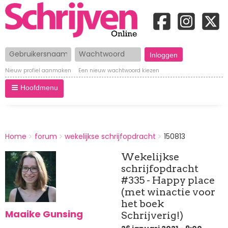
Gebruikersnaam
Wachtwoord
Nieuw profiel aanmaken
Een nieuw wachtwoord kiezen
Hoofdmenu
BREADCRUMBS
Home
forum
wekelijkse schrijfopdracht
150813
You
are
Wekelijkse
here:
schrijfopdracht
#335 - Happy place
(met winactie voor
het boek
Maaike Gunsing
Schrijverig!)