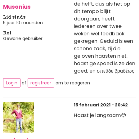
de helft, dus als het op
Musonius
dit tempo blijft
Lid sinds
doorgaan, heeft
5 jaar 10 maanden
iedereen over twee
weken wel feedback
Rol
Gewone gebruiker
gekregen. Geduld is een
schone zaak, zij die
geloven haasten niet,
haastige spoed is zelden
goed, en σπεῦδε βραδέως.
Login
of
registreer
om te reageren
15 februari 2021 - 20:42
Haast je langzaam😊