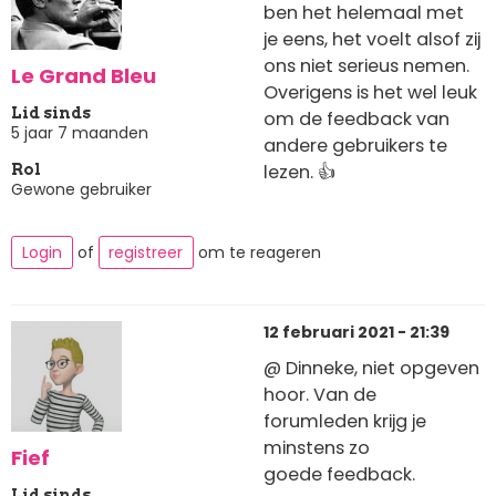
ben het helemaal met
je eens, het voelt alsof zij
ons niet serieus nemen.
Le Grand Bleu
Overigens is het wel leuk
Lid sinds
om de feedback van
5 jaar 7 maanden
andere gebruikers te
lezen. 👍
Rol
Gewone gebruiker
Login
of
registreer
om te reageren
12 februari 2021 - 21:39
@ Dinneke, niet opgeven
hoor. Van de
forumleden krijg je
minstens zo
Fief
goede feedback.
Lid sinds