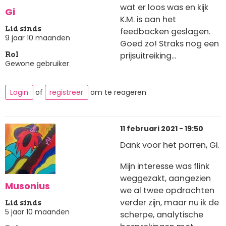
wat er loos was en kijk
Gi
K.M. is aan het
Lid sinds
feedbacken geslagen.
9 jaar 10 maanden
Goed zo! Straks nog een
prijsuitreiking...
Rol
Gewone gebruiker
Login
of
registreer
om te reageren
11 februari 2021 - 19:50
Dank voor het porren, Gi.
Mijn interesse was flink
weggezakt, aangezien
Musonius
we al twee opdrachten
verder zijn, maar nu ik de
Lid sinds
5 jaar 10 maanden
scherpe, analytische