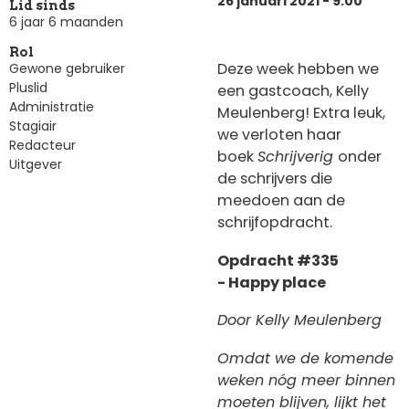
26 januari 2021 - 9:00
Lid sinds
6 jaar 6 maanden
Rol
Deze week hebben we
Gewone gebruiker
Pluslid
een gastcoach, Kelly
Administratie
Meulenberg! Extra leuk,
Stagiair
we verloten haar
Redacteur
boek
Schrijverig
onder
Uitgever
de schrijvers die
meedoen aan de
schrijfopdracht.
Opdracht #335
- Happy place
Door Kelly Meulenberg
Omdat we de komende
weken nóg meer binnen
moeten blijven, lijkt het