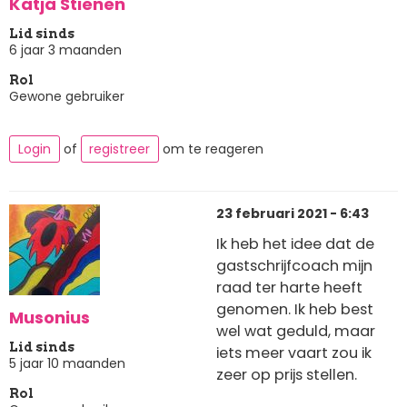
Katja Stienen
Lid sinds
6 jaar 3 maanden
Rol
Gewone gebruiker
Login
of
registreer
om te reageren
23 februari 2021 - 6:43
Ik heb het idee dat de
gastschrijfcoach mijn
raad ter harte heeft
genomen. Ik heb best
Musonius
wel wat geduld, maar
Lid sinds
iets meer vaart zou ik
5 jaar 10 maanden
zeer op prijs stellen.
Rol