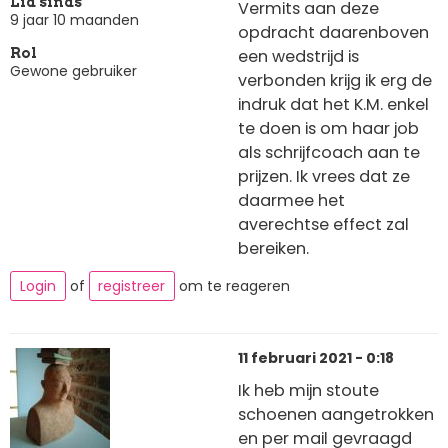
Lid sinds
Vermits aan deze
9 jaar 10 maanden
opdracht daarenboven
een wedstrijd is
Rol
Gewone gebruiker
verbonden krijg ik erg de
indruk dat het K.M. enkel
te doen is om haar job
als schrijfcoach aan te
prijzen. Ik vrees dat ze
daarmee het
averechtse effect zal
bereiken.
Login
of
registreer
om te reageren
11 februari 2021 - 0:18
Ik heb mijn stoute
schoenen aangetrokken
en per mail gevraagd