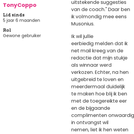
uitstekende suggesties
TonyCoppo
van de coach." Daar ben
Lid sinds
ik volmondig mee eens
5 jaar 6 maanden
Musonius.
Rol
Gewone gebruiker
Ik wil jullie
eerbiedig melden dat ik
net mail kreeg van de
redactie dat mijn stukje
als winnaar werd
verkozen. Echter, na hen
uitgebreid te loven en
meerdermaal duidelijk
te maken hoe blij ik ben
met de toegereikte eer
en de bijgaande
complimenten onwaardi
in ontvangst wil
nemen, liet ik hen weten