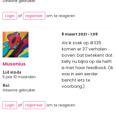
Gewone gebruiker
Login
of
registreer
om te reageren
8 maart 2021 - 1:09
Als ik zoek op #335
komen er 37 verhalen
boven. Dat betekent dat
Kelly nu bijna op de helft
Musonius
is met haar feedback. (Ik
Lid sinds
was in een eerder
5 jaar 10 maanden
bericht iets te
voorbarig.)
Rol
Gewone gebruiker
Login
of
registreer
om te reageren