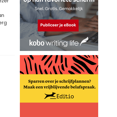
ezer
an
erg