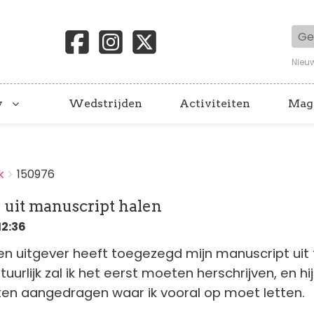
Geb
Nieu
y
Wedstrijden
Activiteiten
Mag
k
150976
je uit manuscript halen
12:36
n uitgever heeft toegezegd mijn manuscript uit 
tuurlijk zal ik het eerst moeten herschrijven, en hi
ten aangedragen waar ik vooral op moet letten.