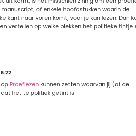
iet uit komt, is het misschien zinnig om een proefl
e manuscript, of enkele hoofdstukken waarin de
e kant naar voren komt, voor je kan lezen. Dan k
ien vertellen op welke plekken het politieke tintje 
16:22
k op
Proeflezen
kunnen zetten waarvan jij (of de
dat het te politiek getint is.