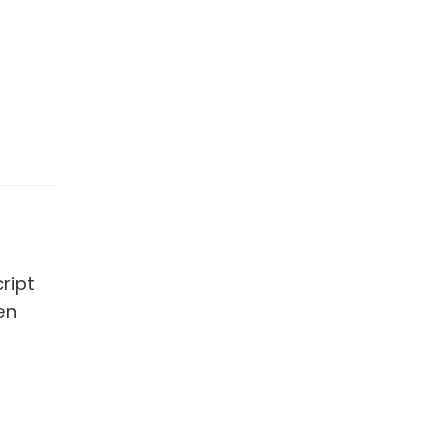
ript
en