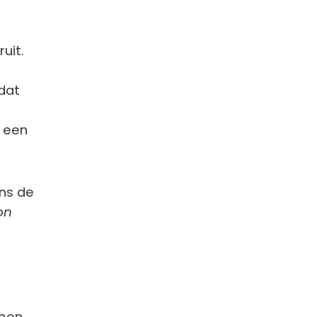
uit.
 dat
k een
ns de
on
 men