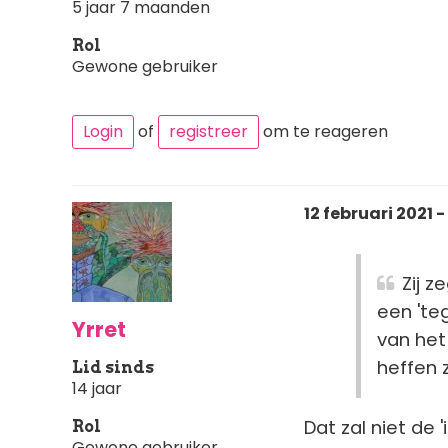
5 jaar 7 maanden
Rol
Gewone gebruiker
Login
of
registreer
om te reageren
12 februari 2021 -
Zij z
een 'te
Yrret
van het
heffen 
Lid sinds
14 jaar
Dat zal niet de 'i
Rol
Gewone gebruiker