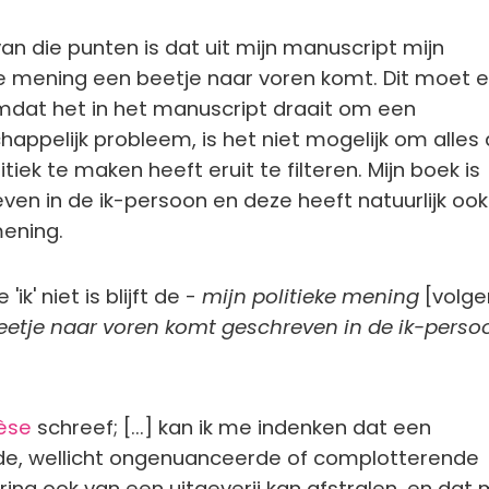
an die punten is dat uit mijn manuscript mijn
ke mening een beetje naar voren komt. Dit moet er
dat het in het manuscript draait om een
appelijk probleem, is het niet mogelijk om alles
tiek te maken heeft eruit te filteren. Mijn boek is
ven in de ik-persoon en deze heeft natuurlijk oo
ening.
ik' niet is blijft de -
mijn politieke mening
[volge
etje naar voren komt geschreven in de ik-perso
èse
schreef; [...] kan ik me indenken dat een
e, wellicht ongenuanceerde of complotterende
ing ook van een uitgeverij kan afstralen, en dat