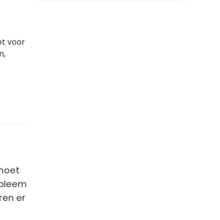
et voor
n,
 moet
obleem
ren er