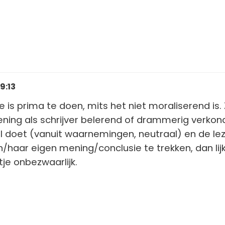
 9:13
tje is prima te doen, mits het niet moraliserend is.
mening als schrijver belerend of drammerig verkond
iel doet (vanuit waarnemingen, neutraal) en de le
jn/haar eigen mening/conclusie te trekken, dan li
ntje onbezwaarlijk.