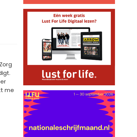
 Zorg
igt.
zer
jkt me