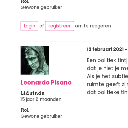
Rol
Gewone gebruiker
Login
of
registreer
om te reageren
12 februari 2021 -
Een politiek tin
dat je niet je 
Als je het subt
Leonardo Pisano
ruimte geeft zi
dat politieke ti
Lid sinds
15 jaar 8 maanden
Rol
Gewone gebruiker