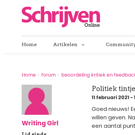
Home
Artikelen
Communit
BREADCRUMBS
Home
forum
beoordeling kritiek en feedbac
You
are
Politiek tint
here:
11 februari 2021 - 
Goed nieuws! Ee
willen geven. Na
Writing Girl
een aantal pun
Lid sinds