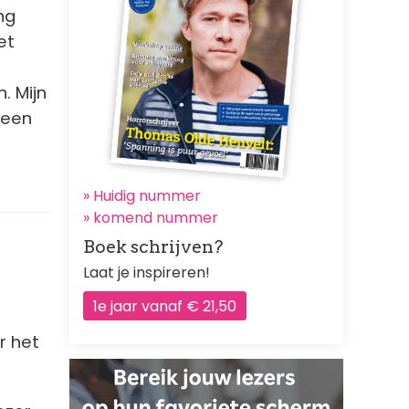
ng
et
. Mijn
 een
» Huidig nummer
»
komend nummer
Boek schrijven?
Laat je inspireren!
1e jaar vanaf € 21,50
r het