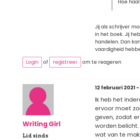
Hoe haal 
Jij als schrijver 
in het boek. Jij h
handelen. Dan kan 
vaardigheid hebbe
Login
of
registreer
om te reageren
12 februari 2021 -
Ik heb het inde
ervoor moet zor
geven, zodat e
Writing Girl
worden belicht.
wat van te make
Lid sinds