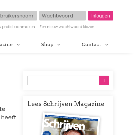
ruikersnaam
Wachtwoord
w profiel aanmaken
Een nieuw wachtwoord kiezen
azine
Shop
Contact
Lees Schrijven Magazine
te
Afbeelding
j heeft