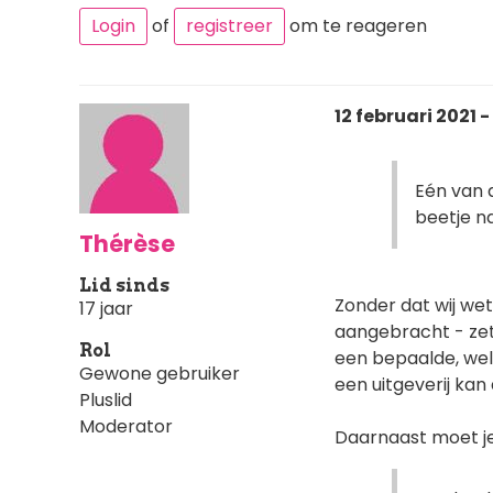
Login
of
registreer
om te reageren
12 februari 2021 -
Eén van d
beetje na
Thérèse
Lid sinds
Zonder dat wij wet
17 jaar
aangebracht - ze
Rol
een bepaalde, we
Gewone gebruiker
een uitgeverij kan
Pluslid
Moderator
Daarnaast moet je 