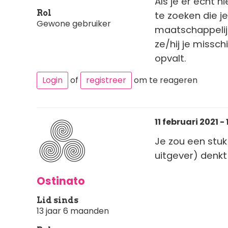
Als je er echt n
Rol
te zoeken die j
Gewone gebruiker
maatschappelijk
ze/hij je missch
opvalt.
Login
of
registreer
om te reageren
11 februari 2021 - 
Je zou een stu
uitgever) denkt 
Ostinato
Lid sinds
13 jaar 6 maanden