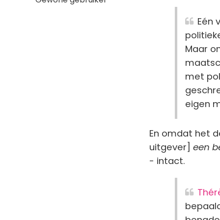
Eén v
politie
Maar om
maatsch
met poli
geschre
eigen m
En omdat het de '
uitgever]
een be
- intact.
Thér
bepaald
benader