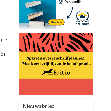
zijn
 of
Nieuwsbrief