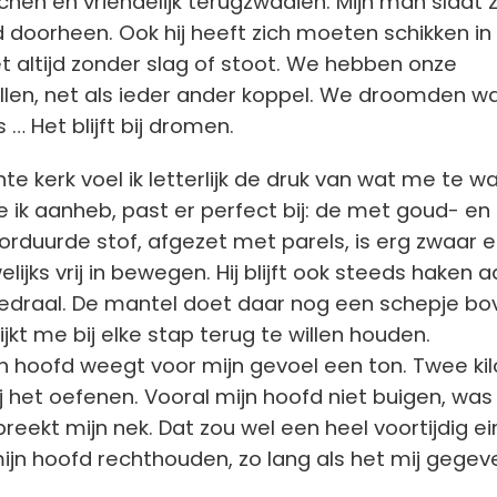
chen en vriendelijk terugzwaaien. Mijn man slaat z
 doorheen. Ook hij heeft zich moeten schikken in 
et altijd zonder slag of stoot. We hebben onze
llen, net als ieder ander koppel. We droomden w
… Het blijft bij dromen.
te kerk voel ik letterlijk de druk van wat me te 
ie ik aanheb, past er perfect bij: de met goud- en
orduurde stof, afgezet met parels, is erg zwaar e
ijks vrij in bewegen. Hij blijft ook steeds haken 
hedraal. De mantel doet daar nog een schepje bo
ijkt me bij elke stap terug te willen houden.
n hoofd weegt voor mijn gevoel een ton. Twee kil
j het oefenen. Vooral mijn hoofd niet buigen, was
breekt mijn nek. Dat zou wel een heel voortijdig e
l mijn hoofd rechthouden, zo lang als het mij gegeve