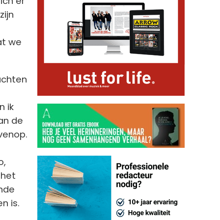
ich er
zijn
at we
wachten
n ik
aan de
venop.
o,
 het
inde
n is.