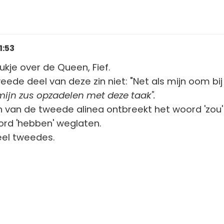
1:53
tukje over de Queen, Fief.
weede deel van deze zin niet: "
Net als mijn oom bij 
mijn zus opzadelen met deze taak".
n van de tweede alinea ontbreekt het woord 'zou'
ord 'hebben' weglaten.
veel tweedes.