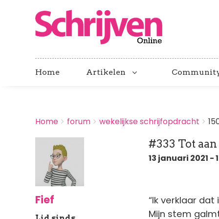
Home
Artikelen
Communit
BREADCRUMBS
Home
forum
wekelijkse schrijfopdracht
15
You
are
#333 Tot aan
here:
13 januari 2021 - 
Fief
“Ik verklaar dat 
Mijn stem galmt
Lid sinds