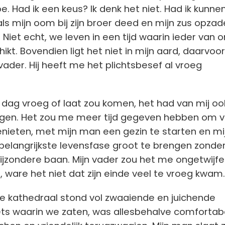
oe.
Had ik een keus? Ik denk het niet. Had ik kunne
ls mijn oom bij zijn broer deed en mijn zus opzad
Niet echt, we leven in een tijd waarin ieder van o
schikt. Bovendien ligt het niet in mijn aard, daarvoor l
vader. Hij heeft me het plichtsbesef al vroeg
e dag vroeg of laat zou komen, het had van mij oo
ogen. Het zou me meer tijd gegeven hebben om 
enieten, met mijn man een gezin te starten en mi
 belangrijkste levensfase groot te brengen zonde
ijzondere baan. Mijn vader zou het me ongetwijfe
ware het niet dat zijn einde veel te vroeg kwam.
e kathedraal stond vol zwaaiende en juichende
ts waarin we zaten, was allesbehalve comfortabe