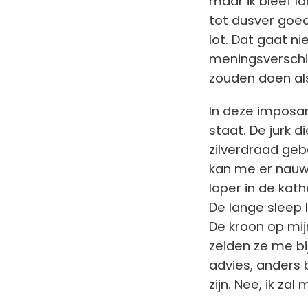
maar ik bleef la
tot dusver goed
lot. Dat gaat ni
meningsverschi
zouden doen als 
In deze imposan
staat. De jurk d
zilverdraad geb
kan me er nauwel
loper in de kat
De lange sleep l
De kroon op mij
zeiden ze me bi
advies, anders 
zijn. Nee, ik za