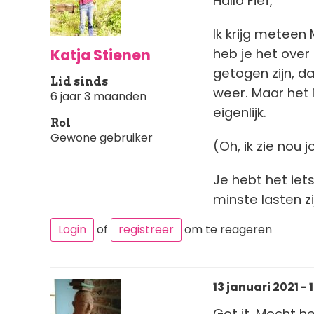
Hallo Fief,
Ik krijg meteen
Katja Stienen
heb je het over 
getogen zijn, d
Lid sinds
weer. Maar het i
6 jaar 3 maanden
eigenlijk.
Rol
Gewone gebruiker
(Oh, ik zie nou
Je hebt het iets
minste lasten zi
Login
of
registreer
om te reageren
13 januari 2021 - 1
Got it. Mocht h