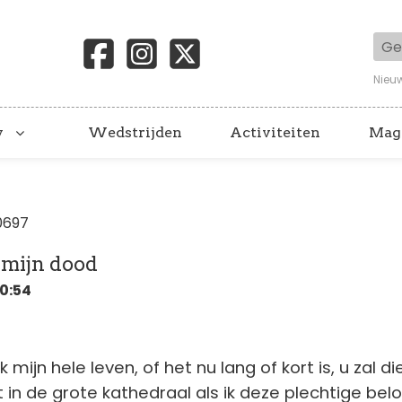
Geb
Nieu
y
Wedstrijden
Activiteiten
Mag
0697
 mijn dood
10:54
ik mijn hele leven, of het nu lang of kort is, u zal di
 in de grote kathedraal als ik deze plechtige belo