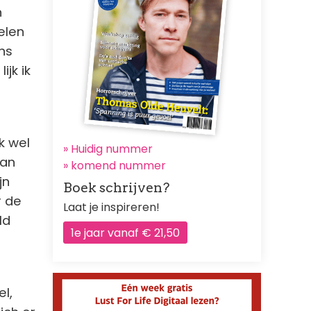
n
elen
ns
ijk ik
k wel
» Huidig nummer
van
»
komend nummer
jn
Boek schrijven?
r de
Laat je inspireren!
ld
1e jaar vanaf € 21,50
l,