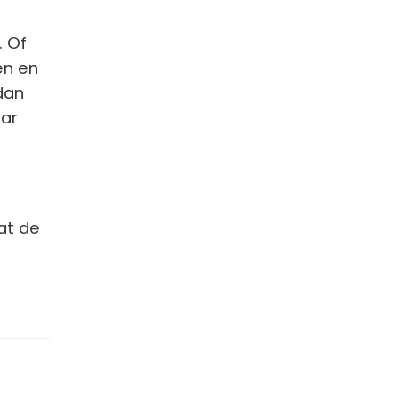
. Of
en en
dan
zar
dat de