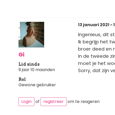
13 januari 2021 - 1
Ingenieus, dit s
Ik begrijp het t
broer deed en
Gi
In de tweede zi
moet je het wo
Lid sinds
9 jaar 10 maanden
Sorry, dat zijn 
Rol
Gewone gebruiker
Login
of
registreer
om te reageren