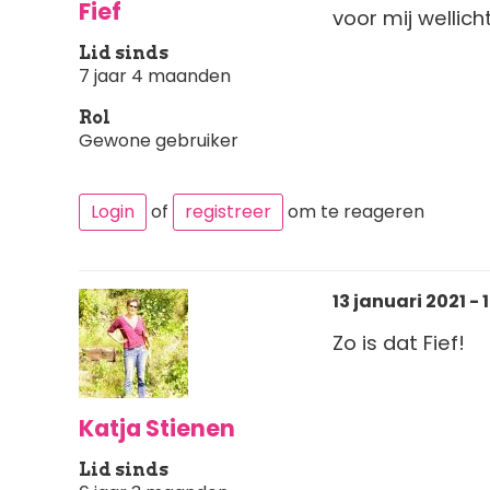
Fief
voor mij wellic
Lid sinds
7 jaar 4 maanden
Rol
Gewone gebruiker
Login
of
registreer
om te reageren
13 januari 2021 - 
Zo is dat Fief!
Katja Stienen
Lid sinds