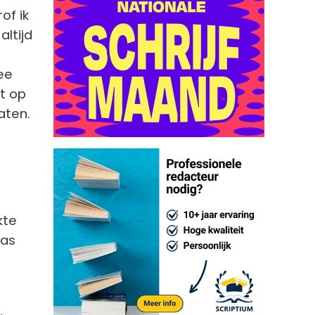
of ik
altijd
ee
et op
aten.
kte
jas