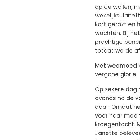
op de wallen, m
wekelijks Janet
kort gerokt en
wachten. Bij he
prachtige benen,
totdat we de a
Met weemoed ki
vergane glorie.
Op zekere dag h
avonds na de vo
daar. Omdat het
voor haar mee 
kroegentocht. 
Janette beleve