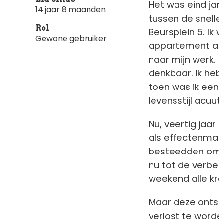
Het was eind ja
14 jaar 8 maanden
tussen de snel
Rol
Beursplein 5. 
Gewone gebruiker
appartement aa
naar mijn werk.
denkbaar. Ik he
toen was ik een
levensstijl acuu
Nu, veertig jaar 
als effectenma
besteedden om 
nu tot de verbee
weekend alle kr
Maar deze onts
verlost te word