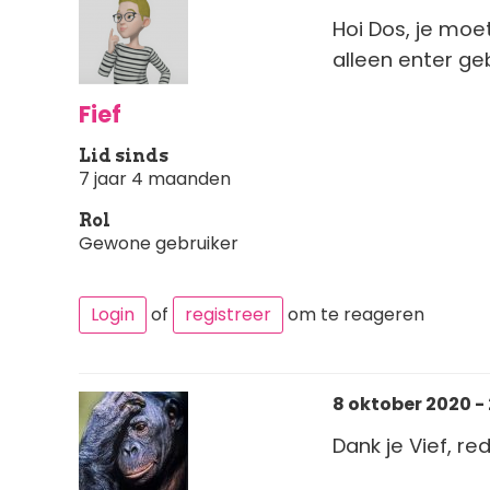
Hoi Dos, je moe
alleen enter geb
Fief
Lid sinds
7 jaar 4 maanden
Rol
Gewone gebruiker
Login
of
registreer
om te reageren
8 oktober 2020 -
Dank je Vief, r