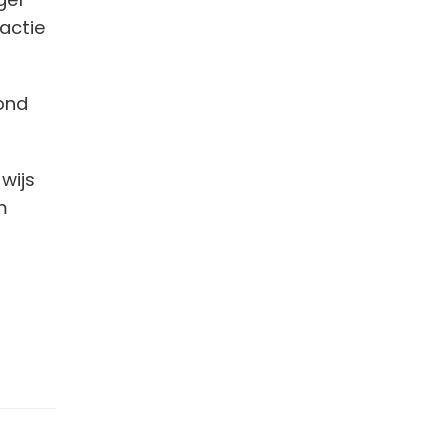
eactie
vond
wijs
m