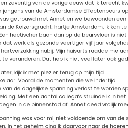
ren zeventig van de vorige eeuw dat ik terecht 
le jongens van de Amsterdamse Effectenbeurs o
Ik was getrouwd met Annet en we bewoonden een
n de Keizersgracht; hartje Amsterdam, ik kon te
 Een hectischer baan dan op de beursvloer is niet
b dat werk als gezonde veertiger vijf jaar volgeho
 hartverzakking nabij. Mijn huisarts raadde me aa
t te veranderen. Dat heb ik niet veel later ook ge
later, kijk ik met plezier terug op mijn tijd
kelaar. Vooral de momenten die we indertijd
van de dagelijkse spanning verlost te worden s
lding. Met een aantal collega’s struinde ik in het
oegen in de binnenstad af. Annet deed vrolijk me
panning was voor mij niet voldoende om van de 
en. In het geheim ging ik daarvoor naar de hoeren