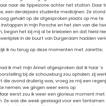
aar naar de tippelzone achter het station. Daar tr
te, een derdejaars studente medicijnen. Ze stond 
 hoog gehakt op de afgesproken plaats op me te
t instappen in mijn Porsche en het zien van die tw
 begon het bij mij al te kriebelen en dat hield ni
fwerkplek in de buurt van Durgerdam hadden verl
jk ik nu terug op deze momenten met Janette;
ad ik met mijn Annet afgesproken dat ik haar ’s
orstelling bij de schouwburg zou ophalen; zij wer
 die avond druilerig was, vroeg ze mij een regen
te nemen; we gingen weer eens op
Maar eerst zou ik weer een glorieus moment met
n. Ze was die week geslaagd voor een tentamen