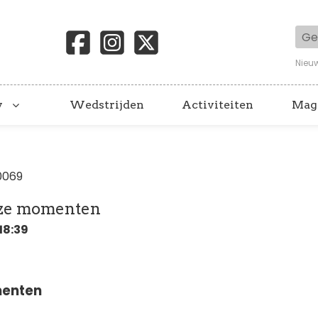
Geb
Nieu
y
Wedstrijden
Activiteiten
Mag
0069
uze momenten
18:39
menten