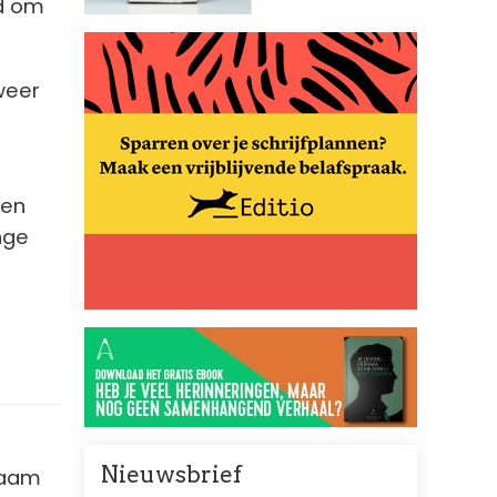
rd om
weer
gen
nge
Nieuwsbrief
naam