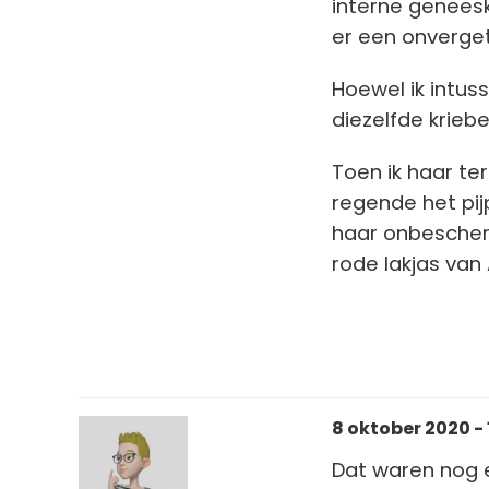
interne geneesk
er een onverge
Hoewel ik intus
diezelfde krieb
Toen ik haar te
regende het pijp
haar onbescherm
rode lakjas van
8 oktober 2020 - 
Dat waren nog e