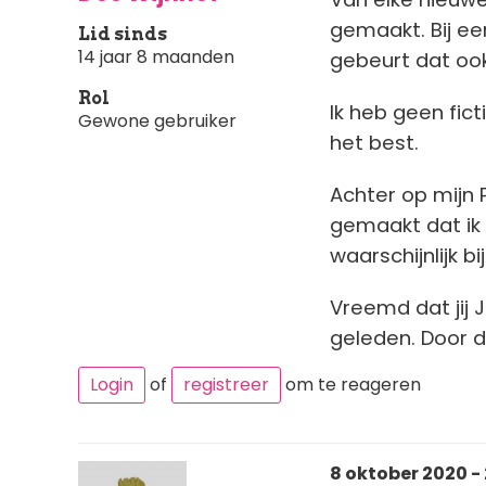
gemaakt. Bij ee
Lid sinds
14 jaar 8 maanden
gebeurt dat ook
Rol
Ik heb geen fic
Gewone gebruiker
het best.
Achter op mijn 
gemaakt dat ik
waarschijnlijk b
Vreemd dat jij J
geleden. Door d
Login
of
registreer
om te reageren
8 oktober 2020 -