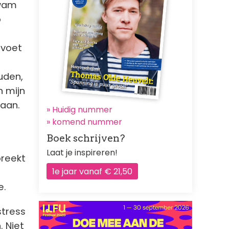
kwam
p
 voet
uden,
n mijn
daan.
» Huidig nummer
»
komend nummer
Boek schrijven?
Laat je inspireren!
preekt
1e jaar vanaf € 21,50
e.
stress
. Niet