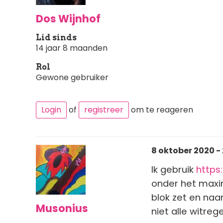
Dos Wijnhof
Lid sinds
14 jaar 8 maanden
Rol
Gewone gebruiker
Login
of
registreer
om te reageren
8 oktober 2020 - 
Ik gebruik
https
onder het maxim
blok zet en naa
Musonius
niet alle witre