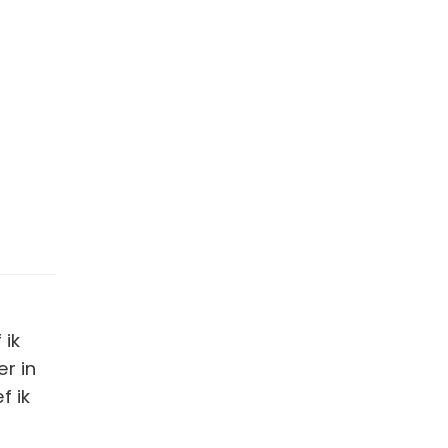
 ik
r in
f ik