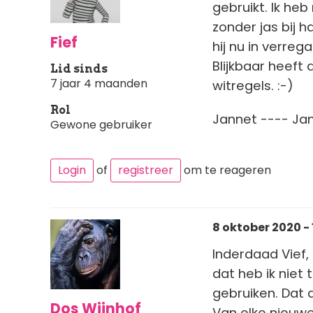
gebruikt. Ik he
zonder jas bij 
Fief
hij nu in verreg
Blijkbaar heeft
Lid sinds
7 jaar 4 maanden
witregels. :-)
Rol
Jannet ---- Jan
Gewone gebruiker
Login
of
registreer
om te reageren
8 oktober 2020 - 
Inderdaad Vief,
dat heb ik niet 
gebruiken. Dat 
Dos Wijnhof
Van elke nieuwe 