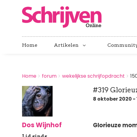
Home
Artikelen
Communit
BREADCRUMBS
Home
forum
wekelijkse schrijfopdracht
15
You
are
#319 Glorie
here:
8 oktober 2020 - 
Dos Wijnhof
Glorieuze mo
Lid sinds