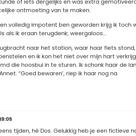
unde of iets dergelijks en was extra gemotivee
telijke ontmoeting van te maken.
sen volledig impotent ben geworden krijg ik toch 
els als ik eraan terugdenk; weergaloos…
rugbracht naar het station, waar haar fiets stond,
enstelen en ik kon het niet over mijn hart verkrij
d die hoosbui in te sturen. Ik schonk haar de la
 Annet. “Goed bewaren’, riep ik haar nog na.
19:05
ens tijden, hè Dos. Gelukkig heb je een fictieve 