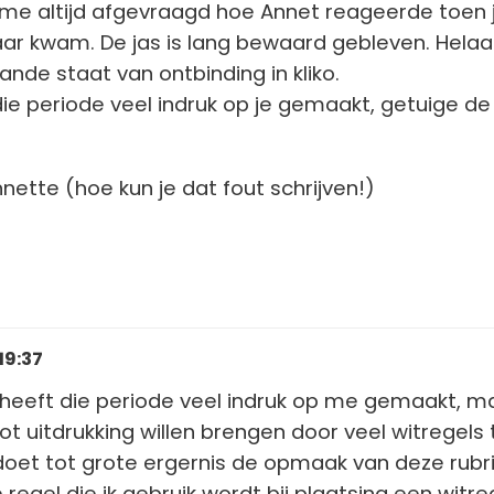
b me altijd afgevraagd hoe Annet reageerde toen 
haar kwam. De jas is lang bewaard gebleven. Helaas
aande staat van ontbinding in kliko.
 die periode veel indruk op je gemaakt, getuige de
nette (hoe kun je dat fout schrijven!)
19:37
 heeft die periode veel indruk op me gemaakt, m
tot uitdrukking willen brengen door veel witregels 
doet tot grote ergernis de opmaak van deze rubri
regel die ik gebruik wordt bij plaatsing een witre