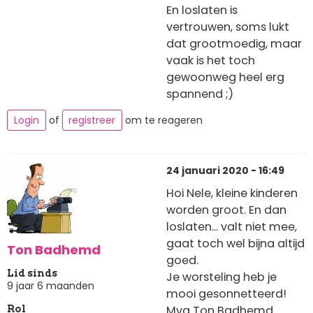
En loslaten is
vertrouwen, soms lukt
dat grootmoedig, maar
vaak is het toch
gewoonweg heel erg
spannend ;)
Login
of
registreer
om te reageren
24 januari 2020 - 16:49
Hoi Nele, kleine kinderen
worden groot. En dan
loslaten... valt niet mee,
gaat toch wel bijna altijd
Ton Badhemd
goed.
Lid sinds
Je worsteling heb je
9 jaar 6 maanden
mooi gesonnetteerd!
Mvg Ton Badhemd
Rol