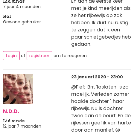
En dan de eerste keer
Lid sinds
7 jaar 4 maanden
met je kind meerijden als
ze het rijbewijs op zak
Rol
Gewone gebruiker
hebben. Ik durf nu rustig
te zeggen dat ik een
paar schietgebedjes heb
gedaan.
Login
of
registreer
om te reageren
23 januari 2020 - 23:00
@Fief: Brr, 'loslaten' is zo
moeilijk. Verleden zomer
haalde dochter 1 haar
rijbewijs. Nu is dochter
N.D.D.
twee aan de beurt. En de
Lid sinds
rijlessen geef ik van harte
12 jaar 7 maanden
door aan manlief. 😝