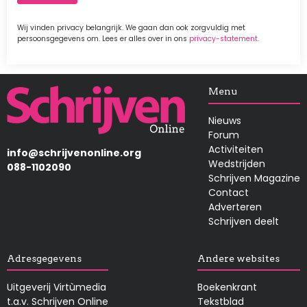
Wij vinden privacy belangrijk. We gaan dan ook zorgvuldig met
persoonsgegevens om. Lees er alles over in ons
privacy-statement
.
Afbeelding
Menu
Nieuws
Forum
Activiteiten
info@schrijvenonline.org
Wedstrijden
088-1102090
Schrijven Magazine
Contact
Adverteren
Schrijven deelt
Adresgegevens
Andere websites
Uitgeverij Virtùmedia
Boekenkrant
t.a.v. Schrijven Online
Tekstblad