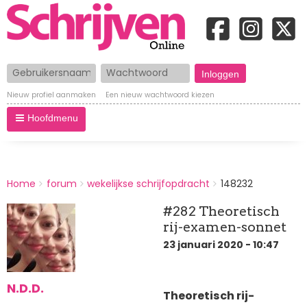
Gebruikersnaam
Wachtwoord
Nieuw profiel aanmaken
Een nieuw wachtwoord kiezen
Hoofdmenu
BREADCRUMBS
Home
forum
wekelijkse schrijfopdracht
148232
You
are
#282 Theoretisch
here:
rij-examen-sonnet
23 januari 2020 - 10:47
N.D.D.
Theoretisch rij-