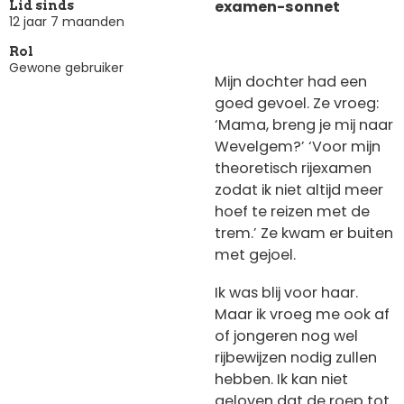
examen-sonnet
Lid sinds
12 jaar 7 maanden
Rol
Gewone gebruiker
Mijn dochter had een
goed gevoel.
Ze vroeg:
‘Mama, breng je mij naar
Wevelgem?’
‘Voor mijn
theoretisch rijexamen
zodat ik niet altijd meer
hoef te reizen met de
trem.’ Ze kwam er buiten
met gejoel.
Ik was blij voor haar.
Maar ik vroeg me ook af
of jongeren nog wel
rijbewijzen nodig zullen
hebben. Ik kan niet
geloven dat de roep tot