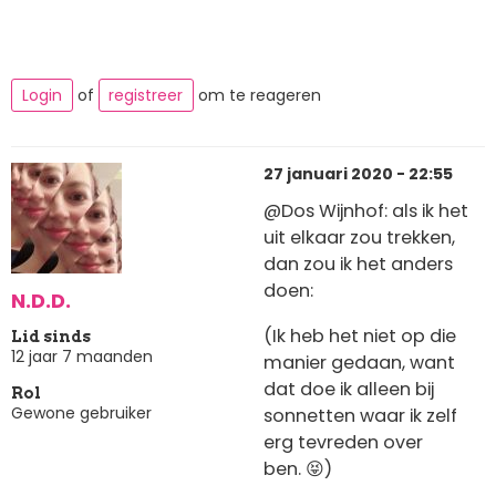
Login
of
registreer
om te reageren
27 januari 2020 - 22:55
@Dos Wijnhof: als ik het
uit elkaar zou trekken,
dan zou ik het anders
doen:
N.D.D.
(Ik heb het niet op die
Lid sinds
12 jaar 7 maanden
manier gedaan, want
dat doe ik alleen bij
Rol
Gewone gebruiker
sonnetten waar ik zelf
erg tevreden over
ben. 😝)