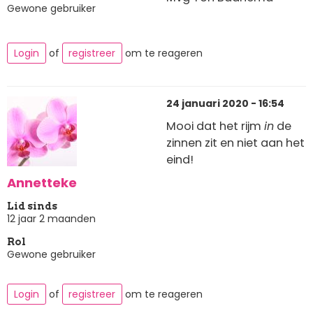
Gewone gebruiker
Login
of
registreer
om te reageren
24 januari 2020 - 16:54
Mooi dat het rijm
in
de
zinnen zit en niet aan het
eind!
Annetteke
Lid sinds
12 jaar 2 maanden
Rol
Gewone gebruiker
Login
of
registreer
om te reageren