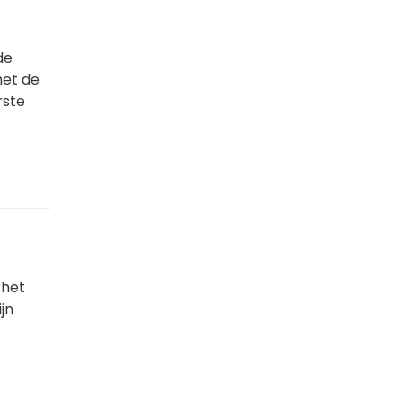
de
met de
rste
 het
jn