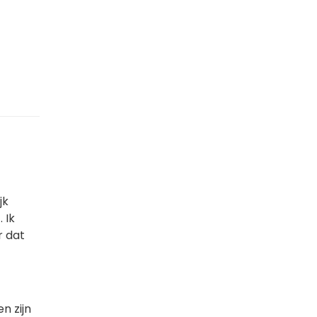
jk
 Ik
r dat
n zijn