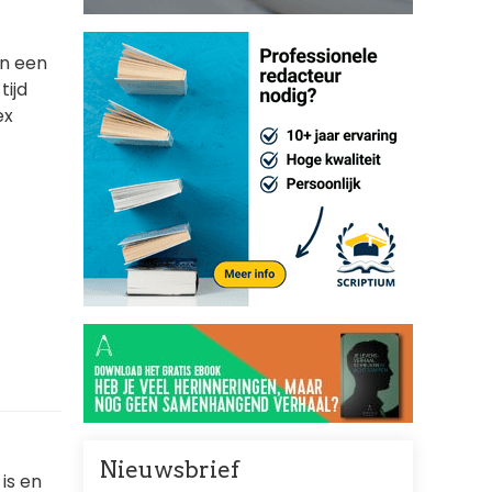
an een
tijd
ex
Nieuwsbrief
is en