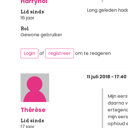
Harryhol
Lang geleden had
Lid sinds
16 jaar
Rol
Gewone gebruiker
Login
of
registreer
om te reageren
11 juli 2018 - 17:40
Mijn eer
daarna v
Thérèse
ertegena
mijn eer
Lid sinds
ophoud e
17 jaar