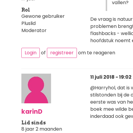
vallen?
Rol
Gewone gebruiker
De vraag is natuur
Pluslid
problemen brengt.
Moderator
flashbacks - welli
hoofdstuk noemt e
Login
of
registreer
om te reageren
11 juli 2018 - 19:02
@Harryhol, dat is
stilstonden bij de
eerste was van het
boek mee wilde beg
karinD
inderdaad ook ge
Lid sinds
8 jaar 2 maanden