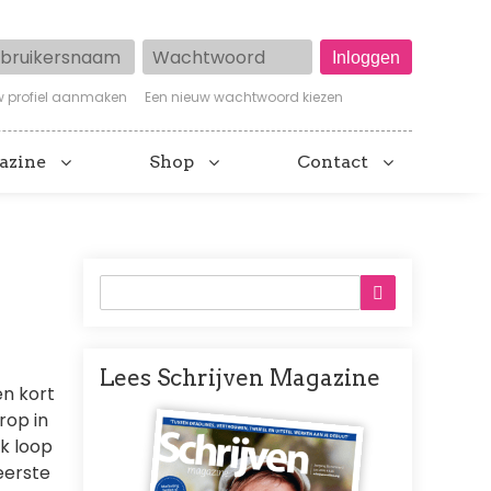
ruikersnaam
Wachtwoord
w profiel aanmaken
Een nieuw wachtwoord kiezen
azine
Shop
Contact
Lees Schrijven Magazine
en kort
Afbeelding
rop in
k loop
eerste