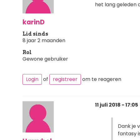
het lang geleden a
karinD
Lid sinds
8 jaar 2 maanden
Rol
Gewone gebruiker
Login
of
registreer
om te reageren
11 juli 2018 - 17:05
Dank je v
fantasy i