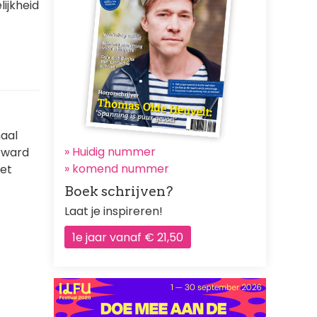
ijkheid
haal
» Huidig nummer
orward
»
komend nummer
het
Boek schrijven?
Laat je inspireren!
1e jaar vanaf € 21,50