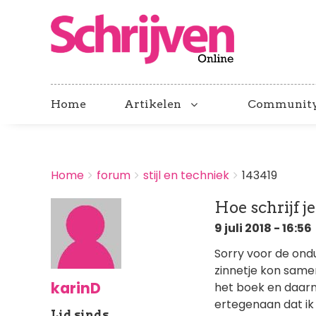
Home
Artikelen
Communit
BREADCRUMBS
Home
forum
stijl en techniek
143419
You
are
Hoe schrijf j
here:
9 juli 2018 - 16:56
Sorry voor de ondui
zinnetje kon same
karinD
het boek en daarn
ertegenaan dat ik 
Lid sinds