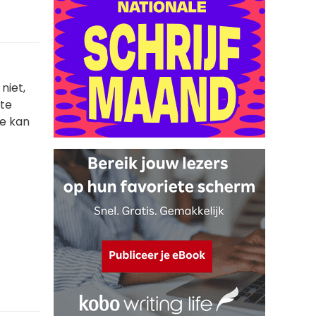
niet,
 te
de kan