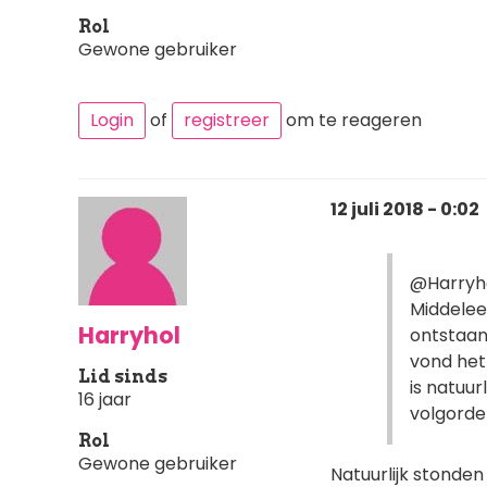
Rol
Gewone gebruiker
Login
of
registreer
om te reageren
12 juli 2018 - 0:02
@Harryhol
Middeleeu
Harryhol
ontstaan
vond het
Lid sinds
is natuur
16 jaar
volgorde
Rol
Gewone gebruiker
Natuurlijk stonden