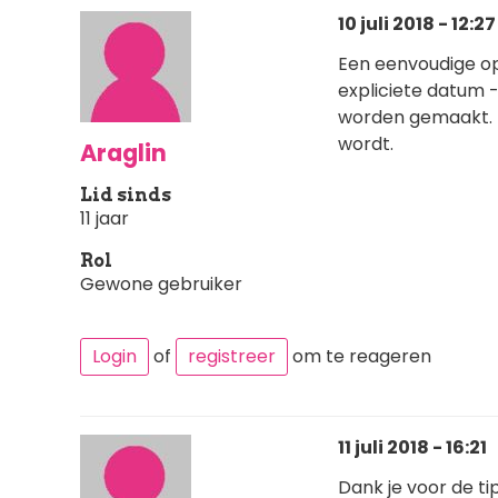
10 juli 2018 - 12:27
Een eenvoudige opl
expliciete datum -
worden gemaakt. 
wordt.
Araglin
Lid sinds
11 jaar
Rol
Gewone gebruiker
Login
of
registreer
om te reageren
11 juli 2018 - 16:21
Dank je voor de ti