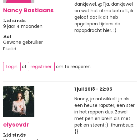
dankjewel. @Tja, dankjewel
Nancy Bastiaans
en wat het ritme betreft, ik
geloof dat ik dit heb
Lid sinds
opgelopen tijdens de
9 jaar 4 maanden
rapopdracht hier. :)
Rol
Gewone gebruiker
Pluslid
Login
of
registreer
om te reageren
1 juli 2018 - 22:05
Nancy, je ontwikkelt je als
een heuse rapster, een ster
in het rappen dus. Zowel
met pen en brein als met
elysevdr
pek en steen! :) :thumbsup: :
{}
Lid sinds