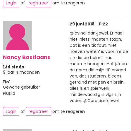
Login
of
registreer
om te reageren
29 juni 2018 - 11:22
@levina, dankjewel. Er had
niet ‘niets’ moeten staan.
Dat is een tik fout. ‘Niet
hoeven weten’ is voor mij de
Nancy Bastiaans
zin die de balans had
moeten brengen. Het juk en
Lid sinds
de norm die mijn HP ervaart
9 jaar 4 maanden
van, dat studeren, biceps
getraind met pen en brein,
Rol
Gewone gebruiker
alles is en spierwerk
Pluslid
minderwaardig is vlgs zijn
vader. @Cora dankjewel
Login
of
registreer
om te reageren