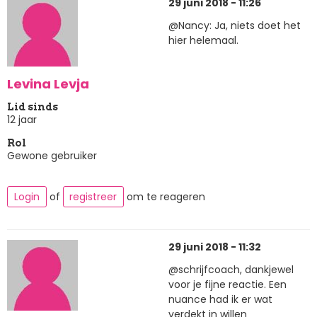
29 juni 2018 - 11:26
@Nancy: Ja, niets doet het
hier helemaal.
Levina Levja
Lid sinds
12 jaar
Rol
Gewone gebruiker
Login
of
registreer
om te reageren
29 juni 2018 - 11:32
@schrijfcoach, dankjewel
voor je fijne reactie. Een
nuance had ik er wat
verdekt in willen