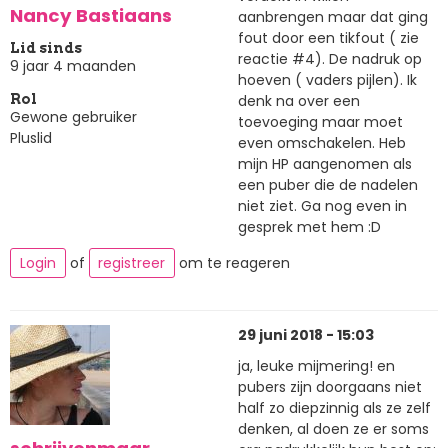
Nancy Bastiaans
aanbrengen maar dat ging
fout door een tikfout ( zie
Lid sinds
reactie #4). De nadruk op
9 jaar 4 maanden
hoeven ( vaders pijlen). Ik
denk na over een
Rol
Gewone gebruiker
toevoeging maar moet
Pluslid
even omschakelen. Heb
mijn HP aangenomen als
een puber die de nadelen
niet ziet. Ga nog even in
gesprek met hem :D
Login
of
registreer
om te reageren
29 juni 2018 - 15:03
ja, leuke mijmering! en
pubers zijn doorgaans niet
half zo diepzinnig als ze zelf
denken, al doen ze er soms