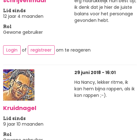
schrijvenmaar
erg nadrukkelijk hun best op;
ik denk dat je hier de juiste
Lid sinds
balans voor het personage
12 jaar 4 maanden
gevonden hebt.
Rol
Gewone gebruiker
Login
of
registreer
om te reageren
29 juni 2018 - 16:01
Ha Nancy, lekker ritme, ik
kan hem bijna rappen, als ik
kon rappen ;-).
Kruidnagel
Lid sinds
9 jaar 10 maanden
Rol
Gewone gebruiker