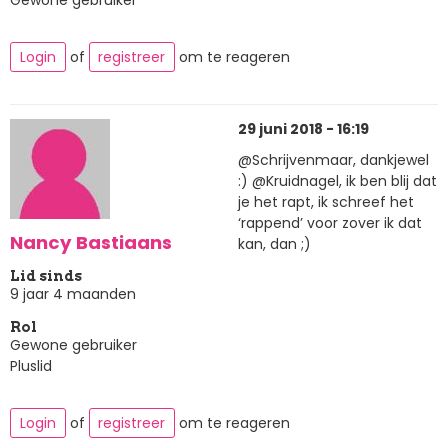
Login
of
registreer
om te reageren
29 juni 2018 - 16:19
@Schrijvenmaar, dankjewel
:) @Kruidnagel, ik ben blij dat
je het rapt, ik schreef het
‘rappend’ voor zover ik dat
Nancy Bastiaans
kan, dan ;)
Lid sinds
9 jaar 4 maanden
Rol
Gewone gebruiker
Pluslid
Login
of
registreer
om te reageren