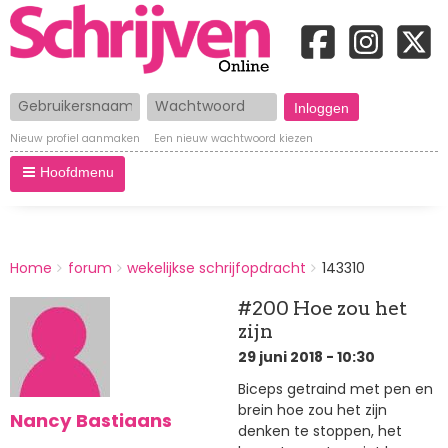
Gebruikersnaam
Wachtwoord
Nieuw profiel aanmaken
Een nieuw wachtwoord kiezen
Hoofdmenu
BREADCRUMBS
Home
forum
wekelijkse schrijfopdracht
143310
You
are
#200 Hoe zou het
here:
zijn
29 juni 2018 - 10:30
Biceps getraind met pen en
brein hoe zou het zijn
Nancy Bastiaans
denken te stoppen, het