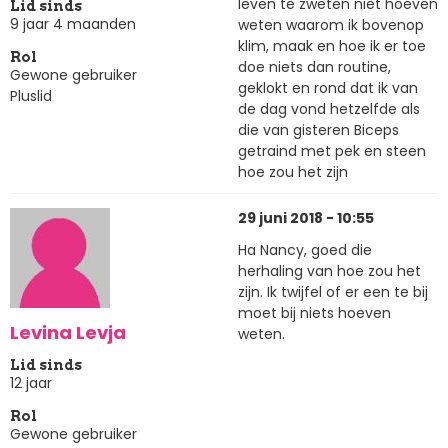
leven te zweten niet hoeven
Lid sinds
9 jaar 4 maanden
weten waarom ik bovenop
klim, maak en hoe ik er toe
Rol
doe niets dan routine,
Gewone gebruiker
geklokt en rond dat ik van
Pluslid
de dag vond hetzelfde als
die van gisteren Biceps
getraind met pek en steen
hoe zou het zijn
29 juni 2018 - 10:55
Ha Nancy, goed die
herhaling van hoe zou het
zijn. Ik twijfel of er een te bij
moet bij niets hoeven
Levina Levja
weten.
Lid sinds
12 jaar
Rol
Gewone gebruiker