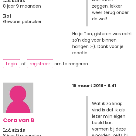
Lid sinds
zeggen, lekker
8 jaar 9 maanden
weer terug onder
Rol
de wol!
Gewone gebruiker
Ha ja Ton, gisteren was echt
zo'n dag voor binnen
hangen :-). Dank voor je
reactie
Login
of
registreer
om te reageren
18 maart 2018 - 8:41
Wat ik zo knap
vind is dat ik als
lezer mijn eigen
Cora van B
beeld kan
vormen bij deze
Lid sinds
woorden. Zelfs bij
8 jaar 9 maanden