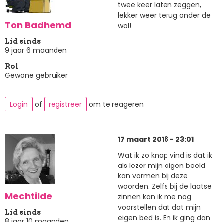
twee keer laten zeggen,
lekker weer terug onder de
Ton Badhemd
wol!
Lid sinds
9 jaar 6 maanden
Rol
Gewone gebruiker
Login
of
registreer
om te reageren
17 maart 2018 - 23:01
Wat ik zo knap vind is dat ik
als lezer mijn eigen beeld
kan vormen bij deze
woorden. Zelfs bij de laatse
Mechtilde
zinnen kan ik me nog
voorstellen dat dat mijn
Lid sinds
eigen bed is. En ik ging dan
8 jaar 10 maanden