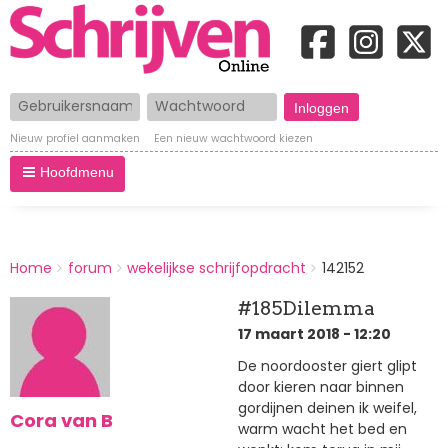
Gebruikersnaam
Wachtwoord
Nieuw profiel aanmaken
Een nieuw wachtwoord kiezen
Hoofdmenu
BREADCRUMBS
Home
forum
wekelijkse schrijfopdracht
142152
You
are
#185Dilemma
here:
17 maart 2018 - 12:20
De noordooster giert glipt
door kieren naar binnen
gordijnen deinen ik weifel,
Cora van B
warm wacht het bed en