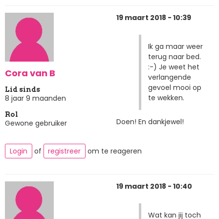
19 maart 2018 - 10:39
Ik ga maar weer
terug naar bed.
:-) Je weet het
Cora van B
verlangende
gevoel mooi op
Lid sinds
te wekken.
8 jaar 9 maanden
Rol
Doen! En dankjewel!
Gewone gebruiker
Login
of
registreer
om te reageren
19 maart 2018 - 10:40
Wat kan jij toch