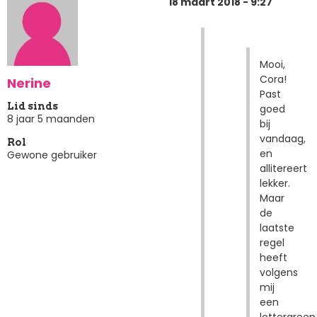
18 maart 2018 - 9:27
Mooi,
Cora!
Nerine
Past
Lid sinds
goed
8 jaar 5 maanden
bij
vandaag,
Rol
en
Gewone gebruiker
allitereert
lekker.
Maar
de
laatste
regel
heeft
volgens
mij
een
lettergreep