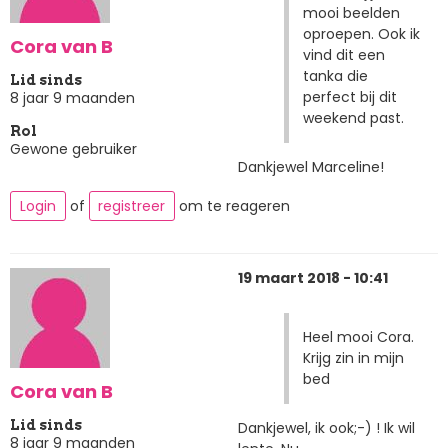
mooi beelden
oproepen. Ook ik
Cora van B
vind dit een
tanka die
Lid sinds
perfect bij dit
8 jaar 9 maanden
weekend past.
Rol
Gewone gebruiker
Dankjewel Marceline!
Login
of
registreer
om te reageren
19 maart 2018 - 10:41
Heel mooi Cora.
Krijg zin in mijn
bed
Cora van B
Lid sinds
Dankjewel, ik ook;-) ! Ik wil
8 jaar 9 maanden