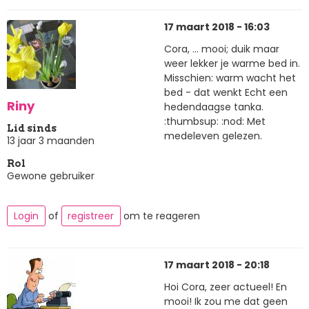
17 maart 2018 - 16:03
Cora, ... mooi; duik maar
weer lekker je warme bed in.
Misschien: warm wacht het
bed - dat wenkt Echt een
Riny
hedendaagse tanka.
:thumbsup: :nod: Met
Lid sinds
medeleven gelezen.
13 jaar 3 maanden
Rol
Gewone gebruiker
Login
of
registreer
om te reageren
17 maart 2018 - 20:18
Hoi Cora, zeer actueel! En
mooi! Ik zou me dat geen