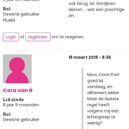
ook terug :lol: Gordijnen
deinen ... wat een prachtige
Rol
Gewone gebruiker
zin.
Pluslid
Login
of
registreer
om te reageren
18 maart 2018 - 8:36
Mooi, Cora! Past
goed bij
vandaag, en
Cora van B
allitereert lekker.
Maar de laatste
Lid sinds
regel heeft
8 jaar 9 maanden
volgens mij een
Rol
lettergreep te
Gewone gebruiker
weinig?