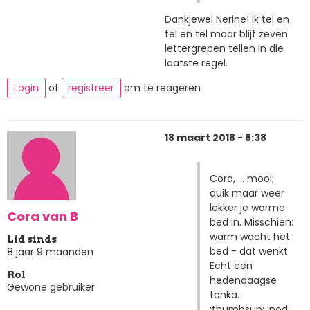
Dankjewel Nerine! Ik tel en
tel en tel maar blijf zeven
lettergrepen tellen in die
laatste regel.
Login
of
registreer
om te reageren
18 maart 2018 - 8:38
Cora, ... mooi;
duik maar weer
lekker je warme
Cora van B
bed in. Misschien:
warm wacht het
Lid sinds
bed - dat wenkt
8 jaar 9 maanden
Echt een
Rol
hedendaagse
Gewone gebruiker
tanka.
:thumbsup: :nod: