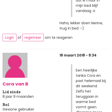
dat ik maar in
mijn bed blijf
vandaag :o
Haha, lekker doen Nerine,
trug in bed :-)
Login
of
registreer
om te reageren
18 maart 2018 - 9:34
Een heerlijke
tanka Cora en
past helemaal bij
Cora van B
dit weekend.
Zelfs het
Lid sinds
teruggaan in
8 jaar 9 maanden
warme bed
Rol
vormt geen
Gewone gebruiker