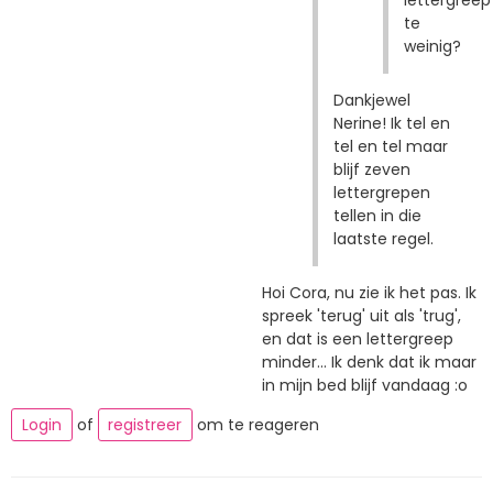
te
weinig?
Dankjewel
Nerine! Ik tel en
tel en tel maar
blijf zeven
lettergrepen
tellen in die
laatste regel.
Hoi Cora, nu zie ik het pas. Ik
spreek 'terug' uit als 'trug',
en dat is een lettergreep
minder... Ik denk dat ik maar
in mijn bed blijf vandaag :o
Login
of
registreer
om te reageren