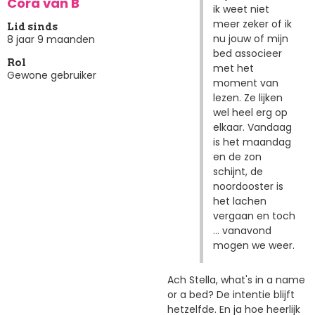
Cora van B
ik weet niet
meer zeker of ik
Lid sinds
nu jouw of mijn
8 jaar 9 maanden
bed associeer
Rol
met het
Gewone gebruiker
moment van
lezen. Ze lijken
wel heel erg op
elkaar. Vandaag
is het maandag
en de zon
schijnt, de
noordooster is
het lachen
vergaan en toch
... vanavond
mogen we weer.
Ach Stella, what's in a name
or a bed? De intentie blijft
hetzelfde. En ja hoe heerlijk