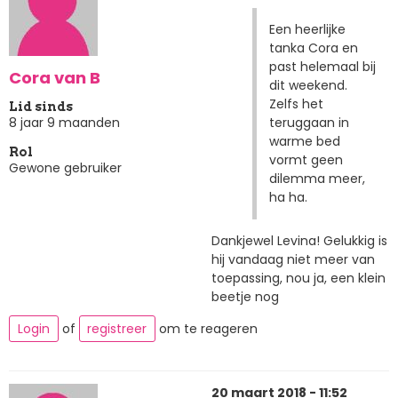
Een heerlijke
tanka Cora en
past helemaal bij
Cora van B
dit weekend.
Zelfs het
Lid sinds
teruggaan in
8 jaar 9 maanden
warme bed
Rol
vormt geen
Gewone gebruiker
dilemma meer,
ha ha.
Dankjewel Levina! Gelukkig is
hij vandaag niet meer van
toepassing, nou ja, een klein
beetje nog
Login
of
registreer
om te reageren
20 maart 2018 - 11:52