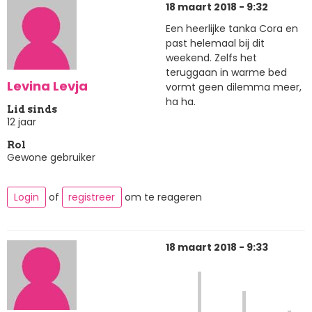
18 maart 2018 - 9:32
Een heerlijke tanka Cora en
past helemaal bij dit
weekend. Zelfs het
teruggaan in warme bed
Levina Levja
vormt geen dilemma meer,
ha ha.
Lid sinds
12 jaar
Rol
Gewone gebruiker
Login
of
registreer
om te reageren
18 maart 2018 - 9:33