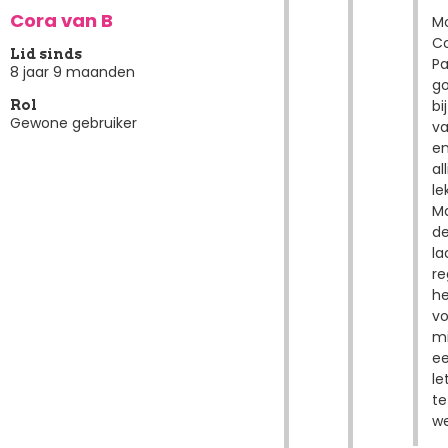
Cora van B
Mo
Co
Lid sinds
Pa
8 jaar 9 maanden
g
bij
Rol
Gewone gebruiker
va
e
al
le
M
d
la
re
he
vo
mi
e
le
te
we