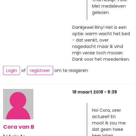
Met medeleven
gelezen.
Dankjewel Riny! Het is een
optie: warm wacht het bed
- dat wenkt, over
nagedacht maar ik vind
mijn versie toch mooier.
Dank voor het meedenken.
Login
of
registreer
om te reageren
18 maart 2018 - 8:39
Hoi Cora, zeer
actueel! En
mooi! Ik zou me
Cora van B
dat geen twee
keer laten