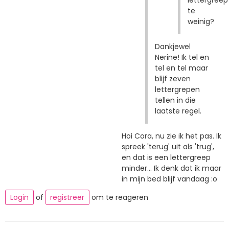
te
weinig?
Dankjewel
Nerine! Ik tel en
tel en tel maar
blijf zeven
lettergrepen
tellen in die
laatste regel.
Hoi Cora, nu zie ik het pas. Ik
spreek 'terug' uit als 'trug',
en dat is een lettergreep
minder... Ik denk dat ik maar
in mijn bed blijf vandaag :o
Login
of
registreer
om te reageren