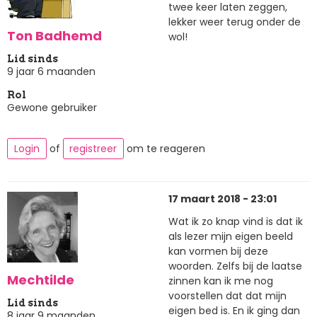
twee keer laten zeggen,
lekker weer terug onder de
Ton Badhemd
wol!
Lid sinds
9 jaar 6 maanden
Rol
Gewone gebruiker
Login
of
registreer
om te reageren
17 maart 2018 - 23:01
Wat ik zo knap vind is dat ik
als lezer mijn eigen beeld
kan vormen bij deze
woorden. Zelfs bij de laatse
Mechtilde
zinnen kan ik me nog
voorstellen dat dat mijn
Lid sinds
eigen bed is. En ik ging dan
8 jaar 9 maanden