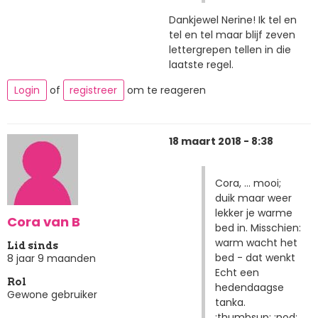
Dankjewel Nerine! Ik tel en
tel en tel maar blijf zeven
lettergrepen tellen in die
laatste regel.
Login
of
registreer
om te reageren
18 maart 2018 - 8:38
Cora, ... mooi;
duik maar weer
lekker je warme
Cora van B
bed in. Misschien:
warm wacht het
Lid sinds
bed - dat wenkt
8 jaar 9 maanden
Echt een
Rol
hedendaagse
Gewone gebruiker
tanka.
:thumbsup: :nod: