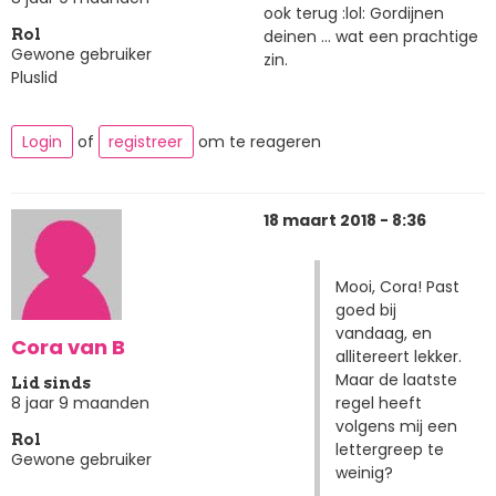
ook terug :lol: Gordijnen
deinen ... wat een prachtige
Rol
Gewone gebruiker
zin.
Pluslid
Login
of
registreer
om te reageren
18 maart 2018 - 8:36
Mooi, Cora! Past
goed bij
vandaag, en
Cora van B
allitereert lekker.
Maar de laatste
Lid sinds
regel heeft
8 jaar 9 maanden
volgens mij een
Rol
lettergreep te
Gewone gebruiker
weinig?