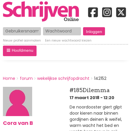
Gebruikersnaam
Wachtwoord
Nieuw profiel aanmaken
Een nieuw wachtwoord kiezen
Hoofdmenu
BREADCRUMBS
Home
forum
wekelijkse schrijfopdracht
142152
You
are
#185Dilemma
here:
17 maart 2018 - 12:20
De noordooster giert glipt
door kieren naar binnen
gordijnen deinen ik weifel,
Cora van B
warm wacht het bed en