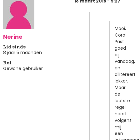
18 maart 2018 - 9:27
Mooi,
Cora!
Nerine
Past
Lid sinds
goed
8 jaar 5 maanden
bij
vandaag,
Rol
en
Gewone gebruiker
allitereert
lekker.
Maar
de
laatste
regel
heeft
volgens
mij
een
lettergreep