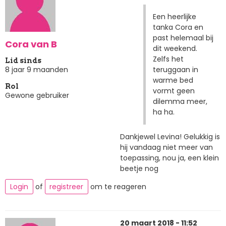
Een heerlijke
tanka Cora en
past helemaal bij
Cora van B
dit weekend.
Zelfs het
Lid sinds
teruggaan in
8 jaar 9 maanden
warme bed
Rol
vormt geen
Gewone gebruiker
dilemma meer,
ha ha.
Dankjewel Levina! Gelukkig is
hij vandaag niet meer van
toepassing, nou ja, een klein
beetje nog
Login
of
registreer
om te reageren
20 maart 2018 - 11:52