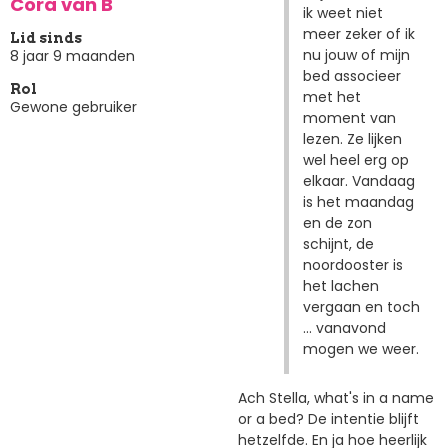
Cora van B
ik weet niet
meer zeker of ik
Lid sinds
nu jouw of mijn
8 jaar 9 maanden
bed associeer
Rol
met het
Gewone gebruiker
moment van
lezen. Ze lijken
wel heel erg op
elkaar. Vandaag
is het maandag
en de zon
schijnt, de
noordooster is
het lachen
vergaan en toch
... vanavond
mogen we weer.
Ach Stella, what's in a name
or a bed? De intentie blijft
hetzelfde. En ja hoe heerlijk