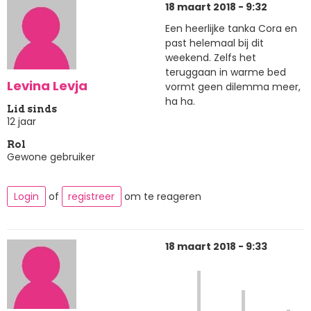
18 maart 2018 - 9:32
Een heerlijke tanka Cora en
past helemaal bij dit
weekend. Zelfs het
teruggaan in warme bed
Levina Levja
vormt geen dilemma meer,
ha ha.
Lid sinds
12 jaar
Rol
Gewone gebruiker
Login
of
registreer
om te reageren
18 maart 2018 - 9:33