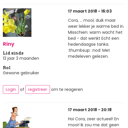
17 maart 2018 - 16:03
Cora, ... mooi; duik maar
weer lekker je warme bed in.
Misschien: warm wacht het
bed - dat wenkt Echt een
Riny
hedendaagse tanka.
:thumbsup: :nod: Met
Lid sinds
medeleven gelezen.
13 jaar 3 maanden
Rol
Gewone gebruiker
Login
of
registreer
om te reageren
17 maart 2018 - 20:18
Hoi Cora, zeer actueel! En
mooi! Ik zou me dat geen