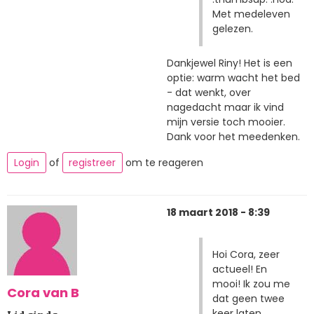
Met medeleven
gelezen.
Dankjewel Riny! Het is een
optie: warm wacht het bed
- dat wenkt, over
nagedacht maar ik vind
mijn versie toch mooier.
Dank voor het meedenken.
Login
of
registreer
om te reageren
18 maart 2018 - 8:39
Hoi Cora, zeer
actueel! En
mooi! Ik zou me
Cora van B
dat geen twee
keer laten