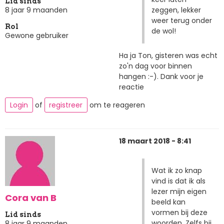
Lid sinds
zeggen, lekker
8 jaar 9 maanden
weer terug onder
Rol
de wol!
Gewone gebruiker
Ha ja Ton, gisteren was echt
zo'n dag voor binnen
hangen :-). Dank voor je
reactie
Login
of
registreer
om te reageren
18 maart 2018 - 8:41
Wat ik zo knap
vind is dat ik als
lezer mijn eigen
Cora van B
beeld kan
vormen bij deze
Lid sinds
woorden. Zelfs bij
8 jaar 9 maanden