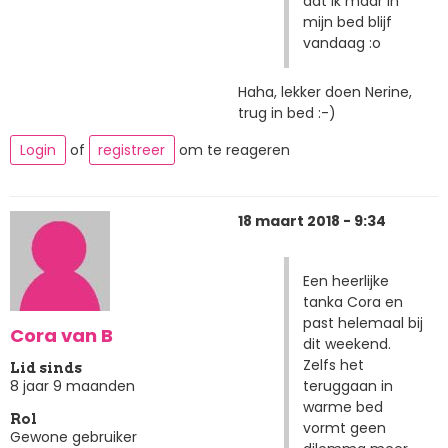
dat ik maar in
mijn bed blijf
vandaag :o
Haha, lekker doen Nerine,
trug in bed :-)
Login
of
registreer
om te reageren
18 maart 2018 - 9:34
Een heerlijke
tanka Cora en
past helemaal bij
Cora van B
dit weekend.
Zelfs het
Lid sinds
teruggaan in
8 jaar 9 maanden
warme bed
Rol
vormt geen
Gewone gebruiker