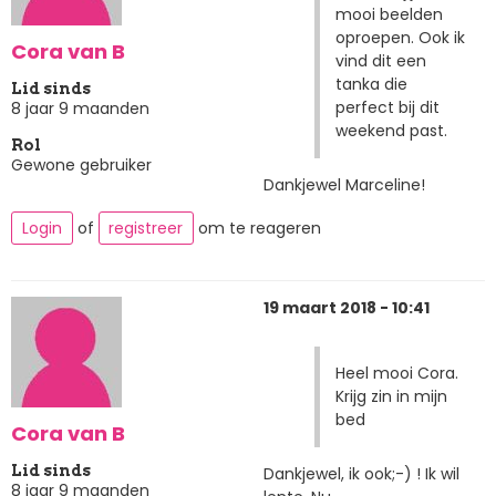
mooi beelden
oproepen. Ook ik
Cora van B
vind dit een
tanka die
Lid sinds
perfect bij dit
8 jaar 9 maanden
weekend past.
Rol
Gewone gebruiker
Dankjewel Marceline!
Login
of
registreer
om te reageren
19 maart 2018 - 10:41
Heel mooi Cora.
Krijg zin in mijn
bed
Cora van B
Lid sinds
Dankjewel, ik ook;-) ! Ik wil
8 jaar 9 maanden