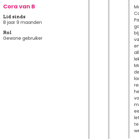
Cora van B
Mo
Co
Lid sinds
Pa
8 jaar 9 maanden
g
bij
Rol
Gewone gebruiker
va
e
al
le
M
d
la
re
he
vo
mi
e
le
te
we