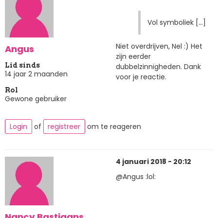
Vol symboliek [...]
Niet overdrijven, Nel :) Het
Angus
zijn eerder
Lid sinds
dubbelzinnigheden. Dank
14 jaar 2 maanden
voor je reactie.
Rol
Gewone gebruiker
Login
of
registreer
om te reageren
4 januari 2018 - 20:12
@Angus :lol:
Nancy Bastiaans