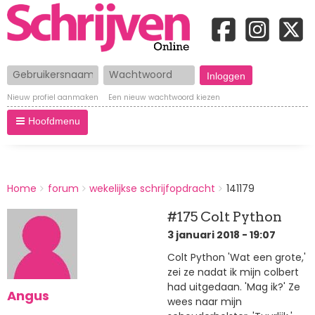
Gebruikersnaam
Wachtwoord
Nieuw profiel aanmaken
Een nieuw wachtwoord kiezen
Hoofdmenu
BREADCRUMBS
Home
forum
wekelijkse schrijfopdracht
141179
You
are
#175 Colt Python
here:
3 januari 2018 - 19:07
Colt Python 'Wat een grote,'
zei ze nadat ik mijn colbert
had uitgedaan. 'Mag ik?' Ze
Angus
wees naar mijn