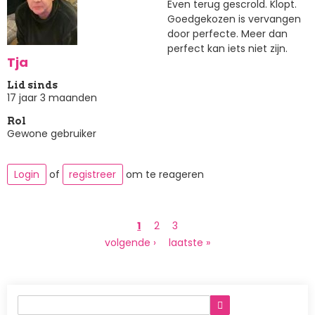
Even terug gescrold. Klopt.
Goedgekozen is vervangen
door perfecte. Meer dan
perfect kan iets niet zijn.
Tja
Lid sinds
17 jaar 3 maanden
Rol
Gewone gebruiker
Login
of
registreer
om te reageren
Paginering
Huidige
1
Page
2
Page
3
pagina
Volgende
volgende ›
Laatste
laatste »
pagina
pagina