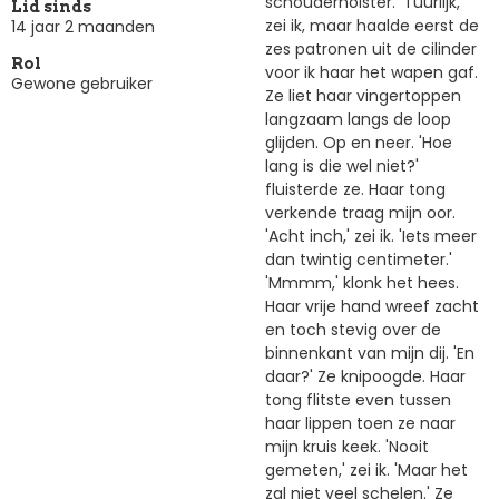
schouderholster. 'Tuurlijk,'
Lid sinds
zei ik, maar haalde eerst de
14 jaar 2 maanden
zes patronen uit de cilinder
Rol
voor ik haar het wapen gaf.
Gewone gebruiker
Ze liet haar vingertoppen
langzaam langs de loop
glijden. Op en neer. 'Hoe
lang is die wel niet?'
fluisterde ze. Haar tong
verkende traag mijn oor.
'Acht inch,' zei ik. 'Iets meer
dan twintig centimeter.'
'Mmmm,' klonk het hees.
Haar vrije hand wreef zacht
en toch stevig over de
binnenkant van mijn dij. 'En
daar?' Ze knipoogde. Haar
tong flitste even tussen
haar lippen toen ze naar
mijn kruis keek. 'Nooit
gemeten,' zei ik. 'Maar het
zal niet veel schelen.' Ze