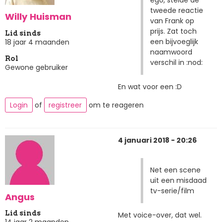
ego, stelde de
tweede reactie
Willy Huisman
van Frank op
prijs. Zat toch
Lid sinds
een bijvoeglijk
18 jaar 4 maanden
naamwoord
Rol
verschil in :nod:
Gewone gebruiker
En wat voor een :D
Login
of
registreer
om te reageren
4 januari 2018 - 20:26
Net een scene
uit een misdaad
tv-serie/film
Angus
Lid sinds
Met voice-over, dat wel.