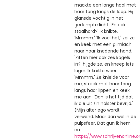
maakte een lange haal met
haar tong langs de loop. Hij
glansde vochtig in het
gedempte licht. 'En ook
staalhard?' Ik knikte.
'Mmmm.' 'Ik voel het,' zei ze,
en keek met een glimlach
naar haar knedende hand.
'Zitten hier ook zes kogels
in?' hijgde ze, en kneep iets
lager. Ik knikte weer.
'Mmmm.' Ze knielde voor
me, streek met haar tong
langs haar lippen en keek
me aan. 'Dan is het tijd dat
ik die uit z'n holster bevrijd.'
(Mijn alter ego wordt
verwend. Maar dan wel in de
pulpsfeer. Dat gun ik hem
na
https://www.schrijvenonline