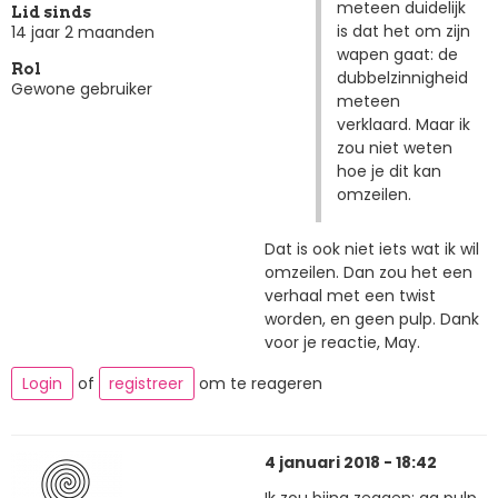
meteen duidelijk
Lid sinds
is dat het om zijn
14 jaar 2 maanden
wapen gaat: de
Rol
dubbelzinnigheid
Gewone gebruiker
meteen
verklaard. Maar ik
zou niet weten
hoe je dit kan
omzeilen.
Dat is ook niet iets wat ik wil
omzeilen. Dan zou het een
verhaal met een twist
worden, en geen pulp. Dank
voor je reactie, May.
Login
of
registreer
om te reageren
4 januari 2018 - 18:42
Ik zou bijna zeggen: ga pulp