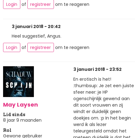
Login
of
registreer
om te reageren
3 januari 2018 - 20:42
Heel suggestief, Angus.
Login
of
registreer
om te reageren
3 januari 2018 - 23:52
En erotisch is het!
:thumbsup: Je zet een juiste
sfeer neer: je HP
ogenschijnlijk gewend aan
May Laysen
dit soort vrouwen en zij
windt er duidelijk geen
Lid sinds
doekjes om. :p In het begin
8 jaar 9 maanden
werd ik als lezer
teleurgesteld omdat het
Rol
Gewone gebruiker
meteen duidelijk is dat het