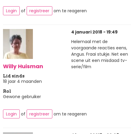
Login
of
registreer
om te reageren
4 januari 2018 - 19:49
Helemaal met de
voorgaande reacties eens,
Angus. Fraai stukje. Net een
scene uit een misdaad tv-
Willy Huisman
serie/film
Lid sinds
18 jaar 4 maanden
Rol
Gewone gebruiker
Login
of
registreer
om te reageren