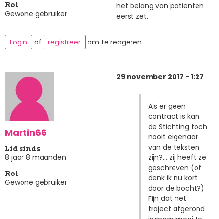
het belang van patiënten
Rol
Gewone gebruiker
eerst zet.
Login
of
registreer
om te reageren
29 november 2017 - 1:27
Als er geen
contract is kan
de Stichting toch
Martin66
nooit eigenaar
van de teksten
Lid sinds
zijn?... zij heeft ze
8 jaar 8 maanden
geschreven (of
Rol
denk ik nu kort
Gewone gebruiker
door de bocht?)
Fijn dat het
traject afgerond
is maar mooi te