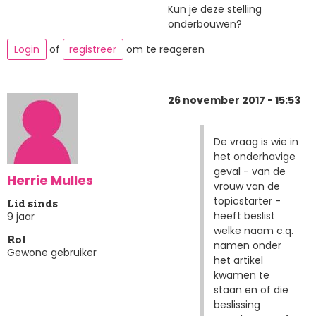
Kun je deze stelling
onderbouwen?
Login
of
registreer
om te reageren
26 november 2017 - 15:53
De vraag is wie in
het onderhavige
geval - van de
Herrie Mulles
vrouw van de
topicstarter -
Lid sinds
heeft beslist
9 jaar
welke naam c.q.
Rol
namen onder
Gewone gebruiker
het artikel
kwamen te
staan en of die
beslissing