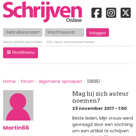
Gebruikersnaam
Wachtwoord
Nieuw profiel aanmaken
Een nieuw wachtwoord kiezen
Hoofdmenu
BREADCRUMBS
Home
forum
algemene oproepen
138951
You
are
Mag hij zich auteur
here:
noemen?
23 november 2017 - 1:50
Beste leden, Mijn vrouw werd
gevraagd door een stichting
Martin66
om een artikel te schrijven