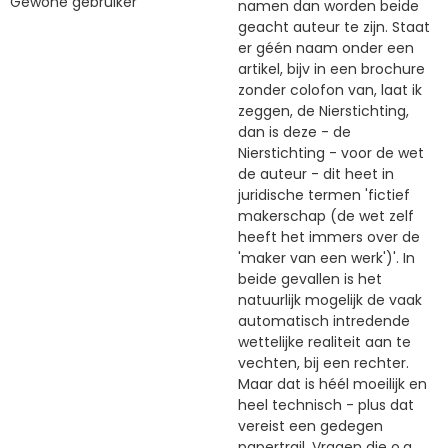
Gewone gebruiker
namen dan worden beide
geacht auteur te zijn. Staat
er géén naam onder een
artikel, bijv in een brochure
zonder colofon van, laat ik
zeggen, de Nierstichting,
dan is deze - de
Nierstichting - voor de wet
de auteur - dit heet in
juridische termen 'fictief
makerschap (de wet zelf
heeft het immers over de
'maker van een werk')'. In
beide gevallen is het
natuurlijk mogelijk de vaak
automatisch intredende
wettelijke realiteit aan te
vechten, bij een rechter.
Maar dat is héél moeilijk en
heel technisch - plus dat
vereist een gedegen
papertrail. Vragen die o.a.