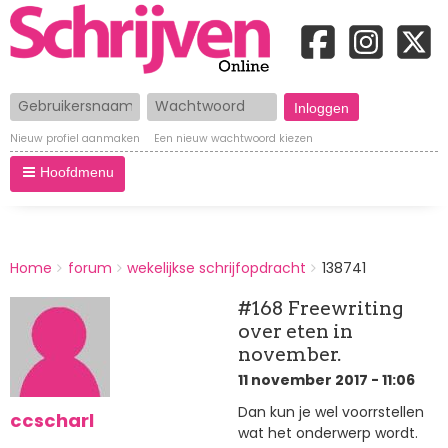
Gebruikersnaam
Wachtwoord
Nieuw profiel aanmaken
Een nieuw wachtwoord kiezen
Hoofdmenu
BREADCRUMBS
Home
forum
wekelijkse schrijfopdracht
138741
You
are
#168 Freewriting
here:
over eten in
november.
11 november 2017 - 11:06
Dan kun je wel voorrstellen
ccscharl
wat het onderwerp wordt.