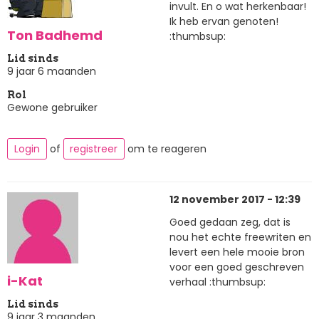
invult. En o wat herkenbaar!
Ik heb ervan genoten!
Ton Badhemd
:thumbsup:
Lid sinds
9 jaar 6 maanden
Rol
Gewone gebruiker
Login
of
registreer
om te reageren
12 november 2017 - 12:39
Goed gedaan zeg, dat is
nou het echte freewriten en
levert een hele mooie bron
voor een goed geschreven
i-Kat
verhaal :thumbsup:
Lid sinds
9 jaar 3 maanden