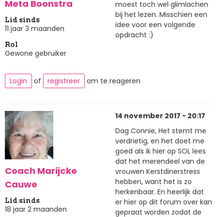
Meta Boonstra
moest toch wel glimlachen
bij het lezen. Misschien een
Lid sinds
idee voor een volgende
11 jaar 3 maanden
opdracht :)
Rol
Gewone gebruiker
Login
of
registreer
om te reageren
14 november 2017 - 20:17
Dag Connie, Het stemt me
verdrietig, en het doet me
goed als ik hier op SOL lees
dat het merendeel van de
Coach Marijcke
vrouwen Kerstdinerstress
hebben, want het is zo
Cauwe
herkenbaar. En heerlijk dat
Lid sinds
er hier op dit forum over kan
18 jaar 2 maanden
gepraat worden zodat de