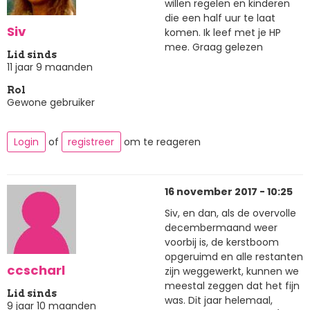
willen regelen en kinderen
die een half uur te laat
Siv
komen. Ik leef met je HP
mee. Graag gelezen
Lid sinds
11 jaar 9 maanden
Rol
Gewone gebruiker
Login
of
registreer
om te reageren
16 november 2017 - 10:25
Siv, en dan, als de overvolle
decembermaand weer
voorbij is, de kerstboom
opgeruimd en alle restanten
ccscharl
zijn weggewerkt, kunnen we
meestal zeggen dat het fijn
Lid sinds
was. Dit jaar helemaal,
9 jaar 10 maanden