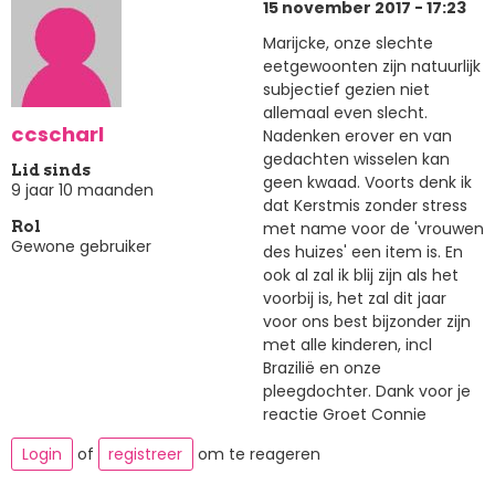
15 november 2017 - 17:23
Marijcke, onze slechte
eetgewoonten zijn natuurlijk
subjectief gezien niet
allemaal even slecht.
ccscharl
Nadenken erover en van
gedachten wisselen kan
Lid sinds
geen kwaad. Voorts denk ik
9 jaar 10 maanden
dat Kerstmis zonder stress
met name voor de 'vrouwen
Rol
Gewone gebruiker
des huizes' een item is. En
ook al zal ik blij zijn als het
voorbij is, het zal dit jaar
voor ons best bijzonder zijn
met alle kinderen, incl
Brazilië en onze
pleegdochter. Dank voor je
reactie Groet Connie
Login
of
registreer
om te reageren