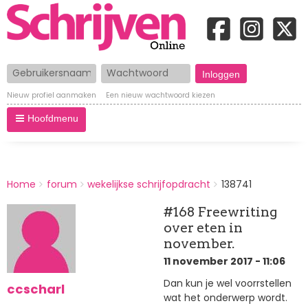
Gebruikersnaam
Wachtwoord
Nieuw profiel aanmaken
Een nieuw wachtwoord kiezen
Hoofdmenu
BREADCRUMBS
Home
forum
wekelijkse schrijfopdracht
138741
You
are
#168 Freewriting
here:
over eten in
november.
11 november 2017 - 11:06
Dan kun je wel voorrstellen
ccscharl
wat het onderwerp wordt.