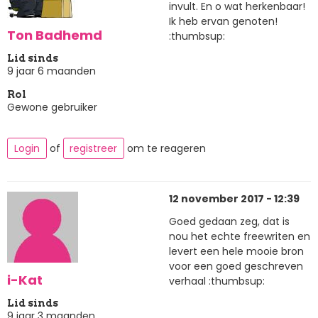
invult. En o wat herkenbaar!
Ik heb ervan genoten!
Ton Badhemd
:thumbsup:
Lid sinds
9 jaar 6 maanden
Rol
Gewone gebruiker
Login
of
registreer
om te reageren
12 november 2017 - 12:39
Goed gedaan zeg, dat is
nou het echte freewriten en
levert een hele mooie bron
voor een goed geschreven
i-Kat
verhaal :thumbsup:
Lid sinds
9 jaar 3 maanden