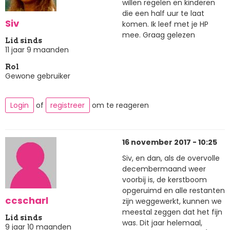
willen regelen en kinderen
die een half uur te laat
Siv
komen. Ik leef met je HP
mee. Graag gelezen
Lid sinds
11 jaar 9 maanden
Rol
Gewone gebruiker
Login
of
registreer
om te reageren
16 november 2017 - 10:25
Siv, en dan, als de overvolle
decembermaand weer
voorbij is, de kerstboom
opgeruimd en alle restanten
ccscharl
zijn weggewerkt, kunnen we
meestal zeggen dat het fijn
Lid sinds
was. Dit jaar helemaal,
9 jaar 10 maanden