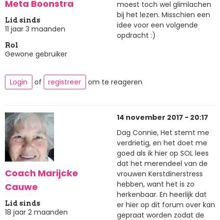
Meta Boonstra
moest toch wel glimlachen
bij het lezen. Misschien een
Lid sinds
idee voor een volgende
11 jaar 3 maanden
opdracht :)
Rol
Gewone gebruiker
Login
of
registreer
om te reageren
14 november 2017 - 20:17
Dag Connie, Het stemt me
verdrietig, en het doet me
goed als ik hier op SOL lees
dat het merendeel van de
Coach Marijcke
vrouwen Kerstdinerstress
hebben, want het is zo
Cauwe
herkenbaar. En heerlijk dat
Lid sinds
er hier op dit forum over kan
18 jaar 2 maanden
gepraat worden zodat de