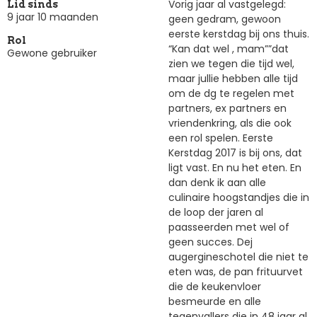
Vorig jaar al vastgelegd:
Lid sinds
9 jaar 10 maanden
geen gedram, gewoon
eerste kerstdag bij ons thuis.
Rol
“Kan dat wel , mam””dat
Gewone gebruiker
zien we tegen die tijd wel,
maar jullie hebben alle tijd
om de dg te regelen met
partners, ex partners en
vriendenkring, als die ook
een rol spelen. Eerste
Kerstdag 2017 is bij ons, dat
ligt vast. En nu het eten. En
dan denk ik aan alle
culinaire hoogstandjes die in
de loop der jaren al
paasseerden met wel of
geen succes. Dej
augergineschotel die niet te
eten was, de pan frituurvet
die de keukenvloer
besmeurde en alle
tegenvallers die in 48 jaar al