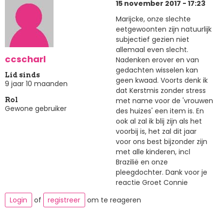
15 november 2017 - 17:23
Marijcke, onze slechte
eetgewoonten zijn natuurlijk
subjectief gezien niet
allemaal even slecht.
ccscharl
Nadenken erover en van
gedachten wisselen kan
Lid sinds
geen kwaad. Voorts denk ik
9 jaar 10 maanden
dat Kerstmis zonder stress
met name voor de 'vrouwen
Rol
Gewone gebruiker
des huizes' een item is. En
ook al zal ik blij zijn als het
voorbij is, het zal dit jaar
voor ons best bijzonder zijn
met alle kinderen, incl
Brazilië en onze
pleegdochter. Dank voor je
reactie Groet Connie
Login
of
registreer
om te reageren