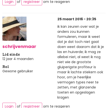
Login
of
registreer
om te reageren
25 maart 2016 - 20:35
ik kan zeuren over wat je
anders zou kunnen
formuleren, maar ik weet
dat je dat toch niet gaat
schrijvenmaar
doen weet daarom dat ik je
las en huiverde; ik mag ze
Lid sinds
allebei niet, al weet ik nog
12 jaar 4 maanden
niet wie de grootste
gluiperigste profiteur is
Rol
Gewone gebruiker
maar ik lachte stiekem ook
hoor, om je heerlijke
vermogen types neer te
zetten, met glanzende
toeten en opgeslagen
kragen
Login
of
registreer
om te reageren