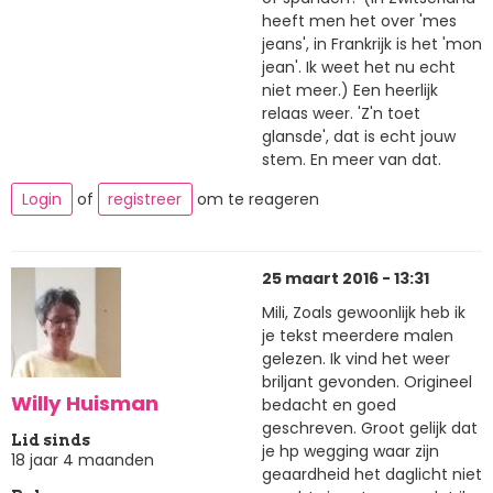
heeft men het over 'mes
jeans', in Frankrijk is het 'mon
jean'. Ik weet het nu echt
niet meer.) Een heerlijk
relaas weer. 'Z'n toet
glansde', dat is echt jouw
stem. En meer van dat.
Login
of
registreer
om te reageren
25 maart 2016 - 13:31
Mili, Zoals gewoonlijk heb ik
je tekst meerdere malen
gelezen. Ik vind het weer
briljant gevonden. Origineel
Willy Huisman
bedacht en goed
geschreven. Groot gelijk dat
Lid sinds
je hp wegging waar zijn
18 jaar 4 maanden
geaardheid het daglicht niet