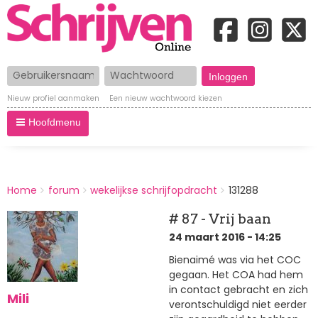
Gebruikersnaam
Wachtwoord
Nieuw profiel aanmaken
Een nieuw wachtwoord kiezen
Hoofdmenu
BREADCRUMBS
Home
forum
wekelijkse schrijfopdracht
131288
You
are
# 87 - Vrij baan
here:
24 maart 2016 - 14:25
Bienaimé was via het COC
gegaan. Het COA had hem
in contact gebracht en zich
Mili
verontschuldigd niet eerder