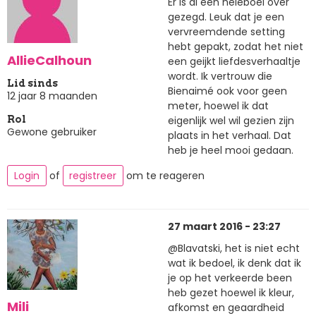
Er is al een heleboel over
gezegd. Leuk dat je een
vervreemdende setting
hebt gepakt, zodat het niet
AllieCalhoun
een geijkt liefdesverhaaltje
wordt. Ik vertrouw die
Lid sinds
Bienaimé ook voor geen
12 jaar 8 maanden
meter, hoewel ik dat
eigenlijk wel wil gezien zijn
Rol
Gewone gebruiker
plaats in het verhaal. Dat
heb je heel mooi gedaan.
Login
of
registreer
om te reageren
27 maart 2016 - 23:27
@Blavatski, het is niet echt
wat ik bedoel, ik denk dat ik
je op het verkeerde been
heb gezet hoewel ik kleur,
Mili
afkomst en geaardheid