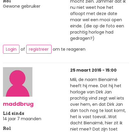
mocht zien. Jammer dat ik
Rol
Gewone gebruiker
nu niet weet hoe het
afloopt met deze date
maar wel een mooi open
einde. (die op de foto een
prachtig horloge had
gedragen?)
Login
of
registreer
om te reageren
25 maart 2016 - 15:00
Mili, de naam Bienaimé
heeft hij mee. Dat hij het
horloge van Dirk Jan
prachtig vind zegt wel iets
maddbrug
over hem, en dat Dirk Jan
dan toch nog te laat komt,
Lid sinds
het is vast toeval...Wat
14 jaar 7 maanden
dacht Bienaimé, hier zit ik
niet mee? Dat zijn toet
Rol