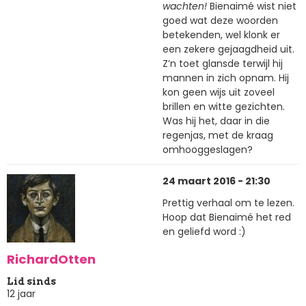
wachten!
Bienaimé wist niet
goed wat deze woorden
betekenden, wel klonk er
een zekere gejaagdheid uit.
Z’n toet glansde terwijl hij
mannen in zich opnam. Hij
kon geen wijs uit zoveel
brillen en witte gezichten.
Was hij het, daar in die
regenjas, met de kraag
omhooggeslagen?
24 maart 2016 - 21:30
Prettig verhaal om te lezen.
Hoop dat Bienaimé het red
en geliefd word :)
RichardOtten
Lid sinds
12 jaar