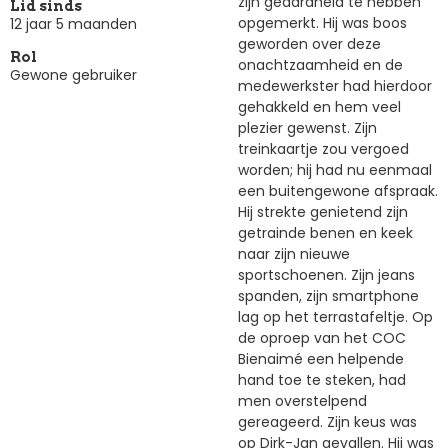
zijn geaardheid te hebben
Lid sinds
opgemerkt. Hij was boos
12 jaar 5 maanden
geworden over deze
Rol
onachtzaamheid en de
Gewone gebruiker
medewerkster had hierdoor
gehakkeld en hem veel
plezier gewenst. Zijn
treinkaartje zou vergoed
worden; hij had nu eenmaal
een buitengewone afspraak.
Hij strekte genietend zijn
getrainde benen en keek
naar zijn nieuwe
sportschoenen. Zijn jeans
spanden, zijn smartphone
lag op het terrastafeltje. Op
de oproep van het COC
Bienaimé een helpende
hand toe te steken, had
men overstelpend
gereageerd. Zijn keus was
op Dirk-Jan gevallen. Hij was