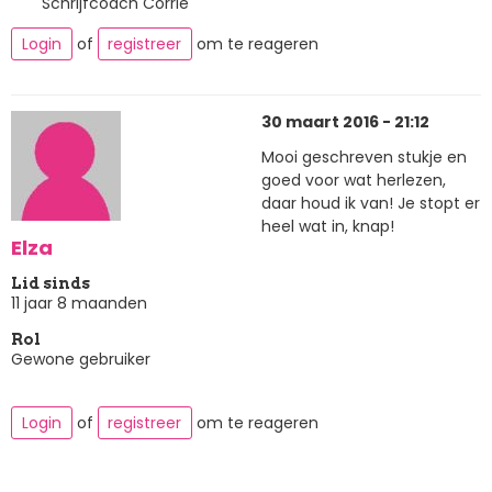
Schrijfcoach Corrie
Login
of
registreer
om te reageren
30 maart 2016 - 21:12
Mooi geschreven stukje en
goed voor wat herlezen,
daar houd ik van! Je stopt er
heel wat in, knap!
Elza
Lid sinds
11 jaar 8 maanden
Rol
Gewone gebruiker
Login
of
registreer
om te reageren