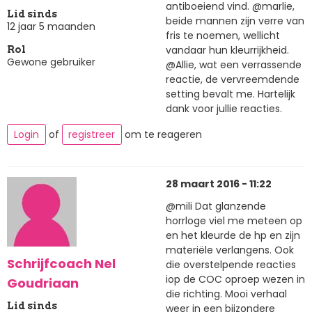
antiboeiend vind. @marlie,
Lid sinds
beide mannen zijn verre van
12 jaar 5 maanden
fris te noemen, wellicht
vandaar hun kleurrijkheid.
Rol
Gewone gebruiker
@Allie, wat een verrassende
reactie, de vervreemdende
setting bevalt me. Hartelijk
dank voor jullie reacties.
Login
of
registreer
om te reageren
28 maart 2016 - 11:22
@mili Dat glanzende
horrloge viel me meteen op
en het kleurde de hp en zijn
materiële verlangens. Ook
Schrijfcoach Nel
die overstelpende reacties
iop de COC oproep wezen in
Goudriaan
die richting. Mooi verhaal
Lid sinds
weer in een bijzondere