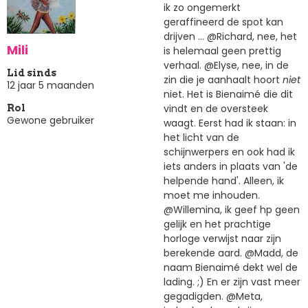
ik zo ongemerkt
geraffineerd de spot kan
drijven ... @Richard, nee, het
Mili
is helemaal geen prettig
verhaal. @Elyse, nee, in de
Lid sinds
zin die je aanhaalt hoort
niet
12 jaar 5 maanden
niet. Het is Bienaimé die dit
vindt en de oversteek
Rol
Gewone gebruiker
waagt. Eerst had ik staan: in
het licht van de
schijnwerpers en ook had ik
iets anders in plaats van 'de
helpende hand'. Alleen, ik
moet me inhouden.
@Willemina, ik geef hp geen
gelijk en het prachtige
horloge verwijst naar zijn
berekende aard. @Madd, de
naam Bienaimé dekt wel de
lading. ;) En er zijn vast meer
gegadigden. @Meta,