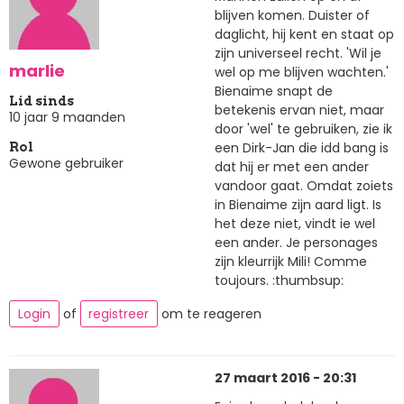
blijven komen. Duister of
daglicht, hij kent en staat op
zijn universeel recht. 'Wil je
marlie
wel op me blijven wachten.'
Bienaime snapt de
Lid sinds
betekenis ervan niet, maar
10 jaar 9 maanden
door 'wel' te gebruiken, zie ik
een Dirk-Jan die idd bang is
Rol
Gewone gebruiker
dat hij er met een ander
vandoor gaat. Omdat zoiets
in Bienaime zijn aard ligt. Is
het deze niet, vindt ie wel
een ander. Je personages
zijn kleurrijk Mili! Comme
toujours. :thumbsup:
Login
of
registreer
om te reageren
27 maart 2016 - 20:31