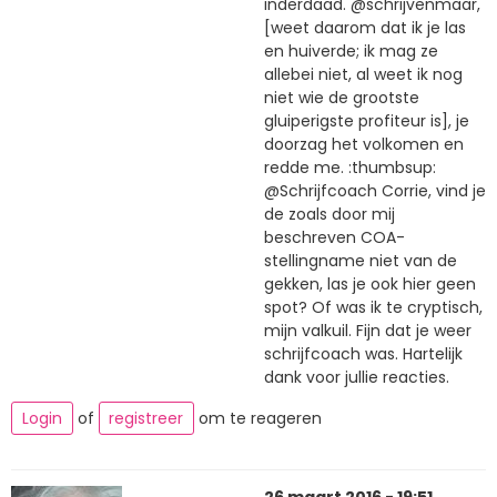
inderdaad. @schrijvenmaar,
[weet daarom dat ik je las
en huiverde; ik mag ze
allebei niet, al weet ik nog
niet wie de grootste
gluiperigste profiteur is], je
doorzag het volkomen en
redde me. :thumbsup:
@Schrijfcoach Corrie, vind je
de zoals door mij
beschreven COA-
stellingname niet van de
gekken, las je ook hier geen
spot? Of was ik te cryptisch,
mijn valkuil. Fijn dat je weer
schrijfcoach was. Hartelijk
dank voor jullie reacties.
Login
of
registreer
om te reageren