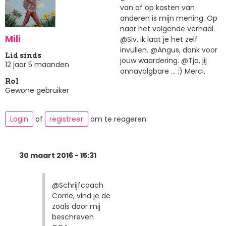
van of op kosten van
anderen is mijn mening. Op
naar het volgende verhaal.
Mili
@Siv, ik laat je het zelf
invullen. @Angus, dank voor
Lid sinds
jouw waardering. @Tja, jij
12 jaar 5 maanden
onnavolgbare ... :) Merci.
Rol
Gewone gebruiker
Login
of
registreer
om te reageren
30 maart 2016 - 15:31
@Schrijfcoach
Corrie, vind je de
zoals door mij
beschreven