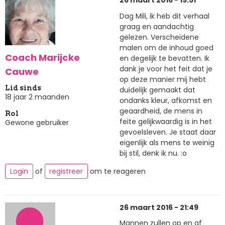
26 maart 2016 - 19:51
Dag Mili, ik heb dit verhaal
graag en aandachtig
gelezen. Verscheidene
malen om de inhoud goed
Coach Marijcke
en degelijk te bevatten. Ik
dank je voor het feit dat je
Cauwe
op deze manier mij hebt
Lid sinds
duidelijk gemaakt dat
18 jaar 2 maanden
ondanks kleur, afkomst en
geaardheid, de mens in
Rol
feite gelijkwaardig is in het
Gewone gebruiker
gevoelsleven. Je staat daar
eigenlijk als mens te weinig
bij stil, denk ik nu. :o
Login
of
registreer
om te reageren
26 maart 2016 - 21:49
Mannen zullen op en af