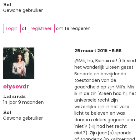
Rol
Gewone gebruiker
Login
of
registreer
om te reageren
25 maart 2016 - 5:55
@Mili, ha, Bienaimé! :) Ik vind
het wonderlijk uiteen gezet.
Benarde en bevrijdende
toestanden van de
elysevdr
geaardheid op zijn Mili's. Mis
ik in de zin 'Alleen had hij het
Lid sinds
universele recht zijn
14 jaar 9 maanden
wezenlijke zijn in het volle
licht te beleven en was
Rol
Gewone gebruiker
daarom elders gegaan' een
'niet'? (Hij had het recht
niet?). Zijn jean(s) spande
of spanden? (In Zwitserland