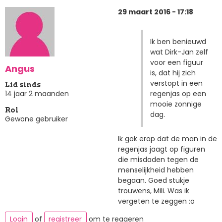
29 maart 2016 - 17:18
Ik ben benieuwd
wat Dirk-Jan zelf
voor een figuur
Angus
is, dat hij zich
verstopt in een
Lid sinds
regenjas op een
14 jaar 2 maanden
mooie zonnige
Rol
dag.
Gewone gebruiker
Ik gok erop dat de man in de
regenjas jaagt op figuren
die misdaden tegen de
menselijkheid hebben
begaan. Goed stukje
trouwens, Mili. Was ik
vergeten te zeggen :o
Login
of
registreer
om te reageren