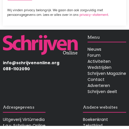
Wij vinden privacy belangrijk. We gaan dan ook zorgvuldig met
persoonsgegevens om. Lees er alles over in ons
privacy-statement
.
Afbeelding
Menu
Nieuws
Forum
Activiteiten
info@schrijvenonline.org
Wedstrijden
088-1102090
Schrijven Magazine
Contact
Adverteren
Schrijven deelt
Adresgegevens
Andere websites
Uitgeverij Virtùmedia
Boekenkrant
t.a.v. Schrijven Online
Tekstblad