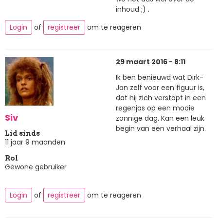
inhoud ;) .
Login
of
registreer
om te reageren
29 maart 2016 - 8:11
Ik ben benieuwd wat Dirk-
Jan zelf voor een figuur is,
dat hij zich verstopt in een
regenjas op een mooie
Siv
zonnige dag. Kan een leuk
begin van een verhaal zijn.
Lid sinds
11 jaar 9 maanden
Rol
Gewone gebruiker
Login
of
registreer
om te reageren