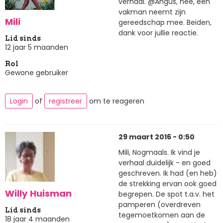
verhaal. @Angus, nee, een
vakman neemt zijn
Mili
gereedschap mee. Beiden,
dank voor jullie reactie.
Lid sinds
12 jaar 5 maanden
Rol
Gewone gebruiker
Login
of
registreer
om te reageren
29 maart 2016 - 0:50
Mili, Nogmaals. Ik vind je
verhaal duidelijk - en goed
geschreven. Ik had (en heb)
de strekking ervan ook goed
Willy Huisman
begrepen. De spot t.a.v. het
pamperen (overdreven
Lid sinds
tegemoetkomen aan de
18 jaar 4 maanden