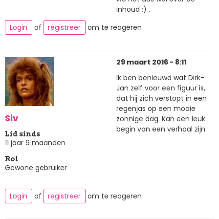
inhoud ;) .
Login
of
registreer
om te reageren
29 maart 2016 - 8:11
Ik ben benieuwd wat Dirk-
Jan zelf voor een figuur is,
dat hij zich verstopt in een
regenjas op een mooie
Siv
zonnige dag. Kan een leuk
begin van een verhaal zijn.
Lid sinds
11 jaar 9 maanden
Rol
Gewone gebruiker
Login
of
registreer
om te reageren