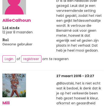
Er is al een heleboel over
gezegd. Leuk dat je een
vervreemdende setting
hebt gepakt, zodat het niet
AllieCalhoun
een geijkt liefdesverhaaltje
wordt. Ik vertrouw die
Lid sinds
Bienaimé ook voor geen
12 jaar 8 maanden
meter, hoewel ik dat
eigenlijk wel wil gezien zijn
Rol
Gewone gebruiker
plaats in het verhaal. Dat
heb je heel mooi gedaan.
Login
of
registreer
om te reageren
27 maart 2016 - 23:27
@Blavatski, het is niet echt
wat ik bedoel, ik denk dat ik
je op het verkeerde been
heb gezet hoewel ik kleur,
Mili
afkomst en geaardheid