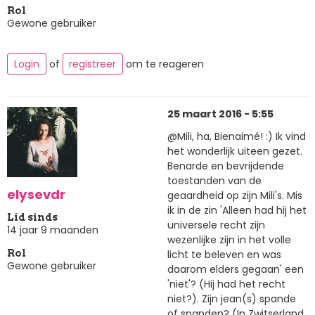
Rol
Gewone gebruiker
Login
of
registreer
om te reageren
25 maart 2016 - 5:55
@Mili, ha, Bienaimé! :) Ik vind
het wonderlijk uiteen gezet.
Benarde en bevrijdende
toestanden van de
elysevdr
geaardheid op zijn Mili's. Mis
ik in de zin 'Alleen had hij het
Lid sinds
universele recht zijn
14 jaar 9 maanden
wezenlijke zijn in het volle
licht te beleven en was
Rol
Gewone gebruiker
daarom elders gegaan' een
'niet'? (Hij had het recht
niet?). Zijn jean(s) spande
of spanden? (In Zwitserland