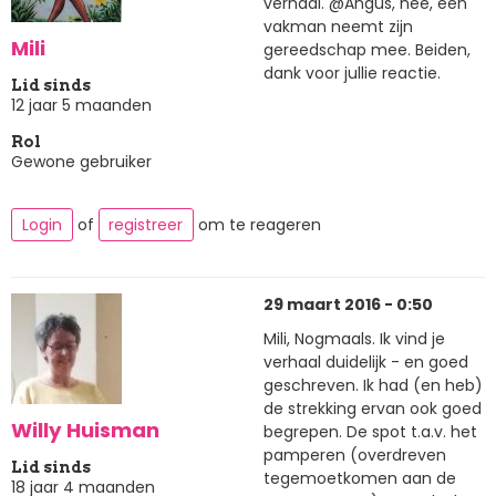
verhaal. @Angus, nee, een
vakman neemt zijn
Mili
gereedschap mee. Beiden,
dank voor jullie reactie.
Lid sinds
12 jaar 5 maanden
Rol
Gewone gebruiker
Login
of
registreer
om te reageren
29 maart 2016 - 0:50
Mili, Nogmaals. Ik vind je
verhaal duidelijk - en goed
geschreven. Ik had (en heb)
de strekking ervan ook goed
Willy Huisman
begrepen. De spot t.a.v. het
pamperen (overdreven
Lid sinds
tegemoetkomen aan de
18 jaar 4 maanden