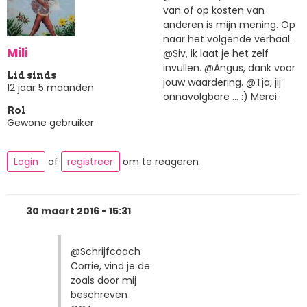
van of op kosten van
anderen is mijn mening. Op
naar het volgende verhaal.
Mili
@Siv, ik laat je het zelf
invullen. @Angus, dank voor
Lid sinds
jouw waardering. @Tja, jij
12 jaar 5 maanden
onnavolgbare ... :) Merci.
Rol
Gewone gebruiker
Login
of
registreer
om te reageren
30 maart 2016 - 15:31
@Schrijfcoach
Corrie, vind je de
zoals door mij
beschreven