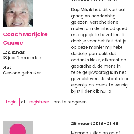
26 maart 2016 - 19:51
Dag Mili, ik heb dit verhaal
graag en aandachtig
gelezen. Verscheidene
malen om de inhoud goed
Coach Marijcke
en degelijk te bevatten. Ik
dank je voor het feit dat je
Cauwe
op deze manier mij hebt
Lid sinds
duidelijk gemaakt dat
18 jaar 2 maanden
ondanks kleur, afkomst en
geaardheid, de mens in
Rol
feite gelijkwaardig is in het
Gewone gebruiker
gevoelsleven. Je staat daar
eigenlijk als mens te weinig
bij stil, denk ik nu. :o
Login
of
registreer
om te reageren
26 maart 2016 - 21:49
Mannen zullen op en af