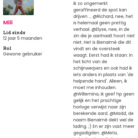
ik zo ongemerkt
geraffineerd de spot kan
drijven ... @Richard, nee, het
Mili
is helemaal geen prettig
verhaal. @Elyse, nee, in de
Lid sinds
zin die je aanhaalt hoort
niet
12 jaar 5 maanden
niet. Het is Bienaimé die dit
vindt en de oversteek
Rol
Gewone gebruiker
waagt. Eerst had ik staan: in
het licht van de
schijnwerpers en ook had ik
iets anders in plaats van 'de
helpende hand'. Alleen, ik
moet me inhouden.
@Willemina, ik geef hp geen
gelijk en het prachtige
horloge verwijst naar zijn
berekende aard. @Madd, de
naam Bienaimé dekt wel de
lading. ;) En er zijn vast meer
gegadigden. @Meta,