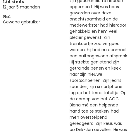
zijn geaardheid te hebben
Lid sinds
opgemerkt. Hij was boos
12 jaar 5 maanden
geworden over deze
Rol
onachtzaamheid en de
Gewone gebruiker
medewerkster had hierdoor
gehakkeld en hem veel
plezier gewenst. Zijn
treinkaartje zou vergoed
worden; hij had nu eenmaal
een buitengewone afspraak.
Hij strekte genietend zijn
getrainde benen en keek
naar zijn nieuwe
sportschoenen. Zijn jeans
spanden, zijn smartphone
lag op het terrastafeltje. Op
de oproep van het COC
Bienaimé een helpende
hand toe te steken, had
men overstelpend
gereageerd. Zijn keus was
op Dirk-Jan gevallen. Hij was