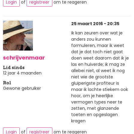
Login
of
registreer
om te reageren
25 maart 2016 - 20:35
ik kan zeuren over wat je
anders zou kunnen
formuleren, maar ik weet
dat je dat toch niet gaat
schrijvenmaar
doen weet daarom dat ik je
las en huiverde; ik mag ze
Lid sinds
allebei niet, al weet ik nog
12 jaar 4 maanden
niet wie de grootste
gluiperigste profiteur is
Rol
Gewone gebruiker
maar ik lachte stiekem ook
hoor, om je heerlijke
vermogen types neer te
zetten, met glanzende
toeten en opgeslagen
kragen
Login
of
registreer
om te reageren