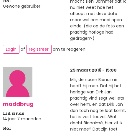
mocht zien. Jammer dat ik
Rol
Gewone gebruiker
nu niet weet hoe het
afloopt met deze date
maar wel een mooi open
einde. (die op de foto een
prachtig horloge had
gedragen?)
Login
of
registreer
om te reageren
25 maart 2016 - 15:00
Mili, de naam Bienaimé
heeft hij mee. Dat hij het
horloge van Dirk Jan
prachtig vind zegt wel iets
maddbrug
over hem, en dat Dirk Jan
dan toch nog te laat komt,
Lid sinds
het is vast toeval...Wat
14 jaar 7 maanden
dacht Bienaimé, hier zit ik
niet mee? Dat zijn toet
Rol