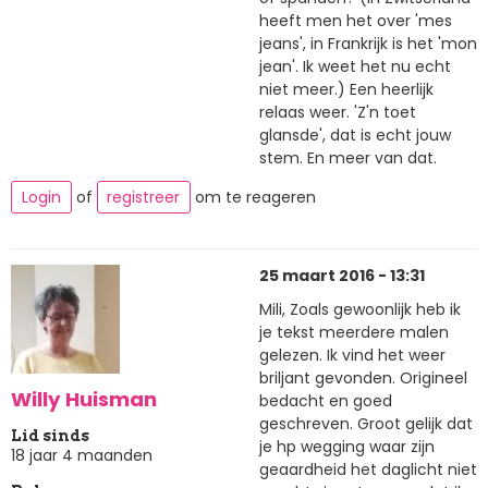
heeft men het over 'mes
jeans', in Frankrijk is het 'mon
jean'. Ik weet het nu echt
niet meer.) Een heerlijk
relaas weer. 'Z'n toet
glansde', dat is echt jouw
stem. En meer van dat.
Login
of
registreer
om te reageren
25 maart 2016 - 13:31
Mili, Zoals gewoonlijk heb ik
je tekst meerdere malen
gelezen. Ik vind het weer
briljant gevonden. Origineel
Willy Huisman
bedacht en goed
geschreven. Groot gelijk dat
Lid sinds
je hp wegging waar zijn
18 jaar 4 maanden
geaardheid het daglicht niet