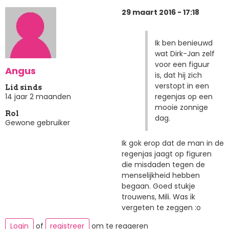
29 maart 2016 - 17:18
Ik ben benieuwd
wat Dirk-Jan zelf
voor een figuur
Angus
is, dat hij zich
verstopt in een
Lid sinds
regenjas op een
14 jaar 2 maanden
mooie zonnige
Rol
dag.
Gewone gebruiker
Ik gok erop dat de man in de
regenjas jaagt op figuren
die misdaden tegen de
menselijkheid hebben
begaan. Goed stukje
trouwens, Mili. Was ik
vergeten te zeggen :o
Login
of
registreer
om te reageren