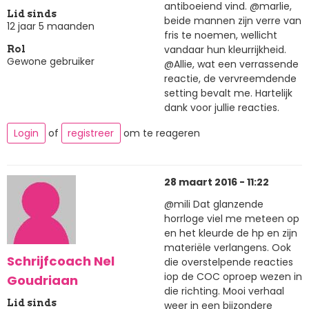
antiboeiend vind. @marlie,
Lid sinds
beide mannen zijn verre van
12 jaar 5 maanden
fris te noemen, wellicht
vandaar hun kleurrijkheid.
Rol
Gewone gebruiker
@Allie, wat een verrassende
reactie, de vervreemdende
setting bevalt me. Hartelijk
dank voor jullie reacties.
Login
of
registreer
om te reageren
28 maart 2016 - 11:22
@mili Dat glanzende
horrloge viel me meteen op
en het kleurde de hp en zijn
materiële verlangens. Ook
Schrijfcoach Nel
die overstelpende reacties
iop de COC oproep wezen in
Goudriaan
die richting. Mooi verhaal
Lid sinds
weer in een bijzondere