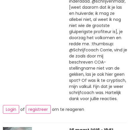
inderdaad. @schrijvenmaar,
[weet daarom dat ik je las
en huiverde; ik mag ze
allebei niet, al weet ik nog
niet wie de grootste
gluiperigste profiteur is], je
doorzag het volkomen en
redde me. :thumbsup:
@Schrijfcoach Corrie, vind je
de zoals door mij
beschreven COA-
stellingname niet van de
gekken, las je ook hier geen
spot? Of was ik te cryptisch,
mijn valkuil. Fijn dat je weer
schrijfcoach was. Hartelijk
dank voor jullie reacties.
Login
of
registreer
om te reageren