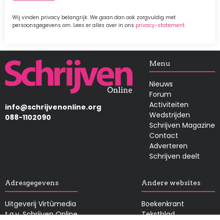
Wij vinden privacy belangrijk. We gaan dan ook zorgvuldig met
persoonsgegevens om. Lees er alles over in ons
privacy-statement
.
Afbeelding
Menu
Nieuws
Forum
Activiteiten
info@schrijvenonline.org
Wedstrijden
088-1102090
Schrijven Magazine
Contact
Adverteren
Schrijven deelt
Adresgegevens
Andere websites
Uitgeverij Virtùmedia
Boekenkrant
t.a.v. Schrijven Online
Tekstblad