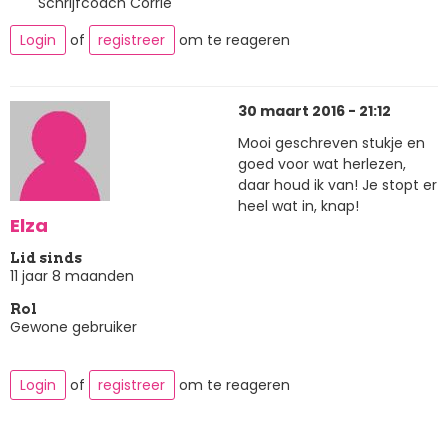
Schrijfcoach Corrie
Login
of
registreer
om te reageren
30 maart 2016 - 21:12
Mooi geschreven stukje en
goed voor wat herlezen,
daar houd ik van! Je stopt er
heel wat in, knap!
Elza
Lid sinds
11 jaar 8 maanden
Rol
Gewone gebruiker
Login
of
registreer
om te reageren