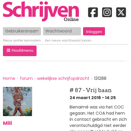
Gebruikersnaam
Wachtwoord
Nieuw profiel aanmaken
Een nieuw wachtwoord kiezen
Hoofdmenu
BREADCRUMBS
Home
forum
wekelijkse schrijfopdracht
131288
You
are
# 87 - Vrij baan
here:
24 maart 2016 - 14:25
Bienaimé was via het COC
gegaan. Het COA had hem
in contact gebracht en zich
Mili
verontschuldigd niet eerder