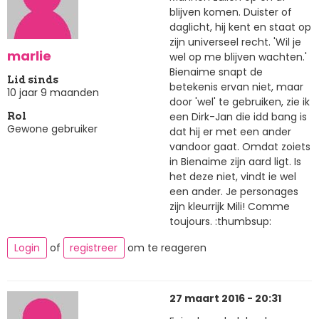
blijven komen. Duister of
daglicht, hij kent en staat op
zijn universeel recht. 'Wil je
marlie
wel op me blijven wachten.'
Bienaime snapt de
Lid sinds
betekenis ervan niet, maar
10 jaar 9 maanden
door 'wel' te gebruiken, zie ik
een Dirk-Jan die idd bang is
Rol
Gewone gebruiker
dat hij er met een ander
vandoor gaat. Omdat zoiets
in Bienaime zijn aard ligt. Is
het deze niet, vindt ie wel
een ander. Je personages
zijn kleurrijk Mili! Comme
toujours. :thumbsup:
Login
of
registreer
om te reageren
27 maart 2016 - 20:31