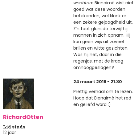
wachten!
Bienaimé wist niet
goed wat deze woorden
betekenden, wel klonk er
een zekere gejaagdheid uit.
Z’n toet glansde terwijl hij
mannen in zich opnam. Hij
kon geen wijs uit zoveel
brillen en witte gezichten.
Was hij het, daar in die
regenjas, met de kraag
omhooggeslagen?
24 maart 2016 - 21:30
Prettig verhaal om te lezen.
Hoop dat Bienaimé het red
en geliefd word :)
RichardOtten
Lid sinds
12 jaar