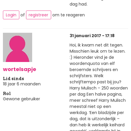
dag had.
Login
of
registreer
om te reageren
31 januari 2017 - 17:18
Hoi, ik kwam net dit tegen.
Misschien leuk om te lezen.
:) Hieronder vind je de
woordenquota van elf
wortelsapje
beroemde schrijvers en
schrijfsters. Welk
Lid sinds
schrijftempo past bij jou?
18 jaar 6 maanden
Harry Mulisch – 250 woorden
per dag Een halve pagina,
Rol
Gewone gebruiker
meer schreef Harry Mulisch
meestal niet op een
werkdag. ‘Een bladzijde per
dag, dat is uitzonderlijk –
dan heb ik werkelijk keihard
gewerkt’, verklaarde hij in