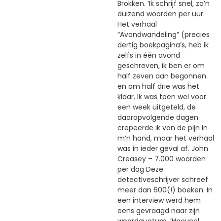
Brokken. ‘Ik schrijf snel, zo’n
duizend woorden per uur.
Het verhaal
“Avondwandeling” (precies
dertig boekpagina’s, heb ik
zelfs in één avond
geschreven, ik ben er om
half zeven aan begonnen
en om half drie was het
klaar. Ik was toen wel voor
een week uitgeteld, de
daaropvolgende dagen
crepeerde ik van de pijn in
m’n hand, maar het verhaal
was in ieder geval af. John
Creasey – 7.000 woorden
per dag Deze
detectiveschrijver schreef
meer dan 600(!) boeken. In
een interview werd hem
eens gevraagd naar zijn
woordquotum. ‘Hoeveel