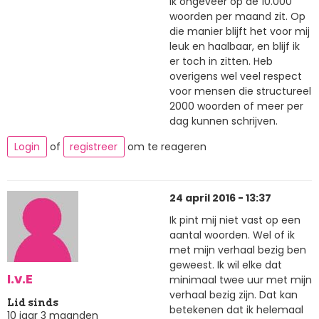
ik ongeveer op de 10.000
woorden per maand zit. Op
die manier blijft het voor mij
leuk en haalbaar, en blijf ik
er toch in zitten. Heb
overigens wel veel respect
voor mensen die structureel
2000 woorden of meer per
dag kunnen schrijven.
Login
of
registreer
om te reageren
24 april 2016 - 13:37
Ik pint mij niet vast op een
aantal woorden. Wel of ik
met mijn verhaal bezig ben
geweest. Ik wil elke dat
I.v.E
minimaal twee uur met mijn
verhaal bezig zijn. Dat kan
Lid sinds
betekenen dat ik helemaal
10 jaar 3 maanden