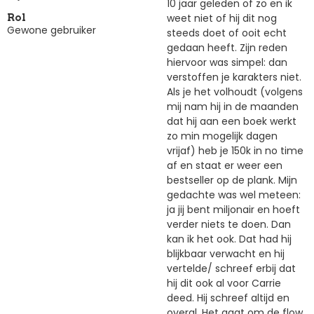
10 jaar geleden of zo en ik
weet niet of hij dit nog
Rol
Gewone gebruiker
steeds doet of ooit echt
gedaan heeft. Zijn reden
hiervoor was simpel: dan
verstoffen je karakters niet.
Als je het volhoudt (volgens
mij nam hij in de maanden
dat hij aan een boek werkt
zo min mogelijk dagen
vrijaf) heb je 150k in no time
af en staat er weer een
bestseller op de plank. Mijn
gedachte was wel meteen:
ja jij bent miljonair en hoeft
verder niets te doen. Dan
kan ik het ook. Dat had hij
blijkbaar verwacht en hij
vertelde/ schreef erbij dat
hij dit ook al voor Carrie
deed. Hij schreef altijd en
overal. Het gaat om de flow.