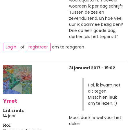
woorden ik per dag schrijf?
Tussen de zes en
zevenduizend. En hoe veel
uur ik daarmee bezig ben?
Drie op een goede dag,
dertien als het tegenzit.’
Login
of
registreer
om te reageren
31 januari 2017 - 19:02
Hoi, ik kwam net
dit tegen.
Misschien leuk
Yrret
om te lezen. :)
Lid sinds
14 jaar
Mooi, dank je wel voor het
delen.
Rol