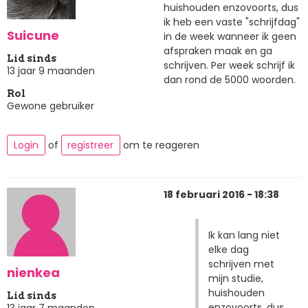
huishouden enzovoorts, dus
ik heb een vaste "schrijfdag"
Suicune
in de week wanneer ik geen
afspraken maak en ga
Lid sinds
schrijven. Per week schrijf ik
13 jaar 9 maanden
dan rond de 5000 woorden.
Rol
Gewone gebruiker
Login
of
registreer
om te reageren
18 februari 2016 - 18:38
Ik kan lang niet
elke dag
schrijven met
nienkea
mijn studie,
huishouden
Lid sinds
enzovoorts, dus
13 jaar 7 maanden