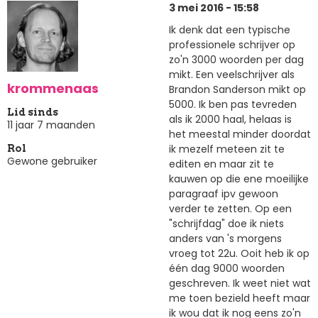
3 mei 2016 - 15:58
Ik denk dat een typische
professionele schrijver op
zo'n 3000 woorden per dag
mikt. Een veelschrijver als
krommenaas
Brandon Sanderson mikt op
5000. Ik ben pas tevreden
Lid sinds
als ik 2000 haal, helaas is
11 jaar 7 maanden
het meestal minder doordat
ik mezelf meteen zit te
Rol
Gewone gebruiker
editen en maar zit te
kauwen op die ene moeilijke
paragraaf ipv gewoon
verder te zetten. Op een
"schrijfdag" doe ik niets
anders van 's morgens
vroeg tot 22u. Ooit heb ik op
één dag 9000 woorden
geschreven. Ik weet niet wat
me toen bezield heeft maar
ik wou dat ik nog eens zo'n