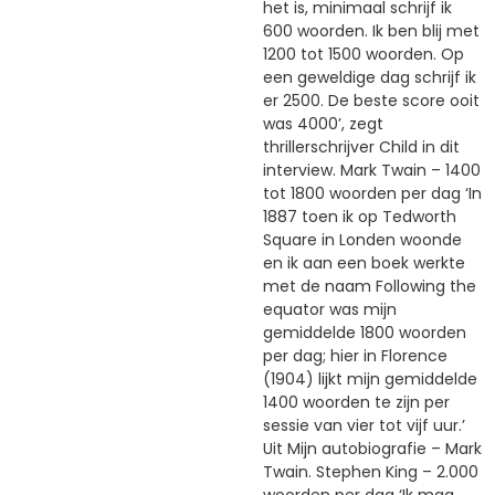
het is, minimaal schrijf ik
600 woorden. Ik ben blij met
1200 tot 1500 woorden. Op
een geweldige dag schrijf ik
er 2500. De beste score ooit
was 4000’, zegt
thrillerschrijver Child in dit
interview. Mark Twain – 1400
tot 1800 woorden per dag ‘In
1887 toen ik op Tedworth
Square in Londen woonde
en ik aan een boek werkte
met de naam Following the
equator was mijn
gemiddelde 1800 woorden
per dag; hier in Florence
(1904) lijkt mijn gemiddelde
1400 woorden te zijn per
sessie van vier tot vijf uur.’
Uit Mijn autobiografie – Mark
Twain. Stephen King – 2.000
woorden per dag ‘Ik mag