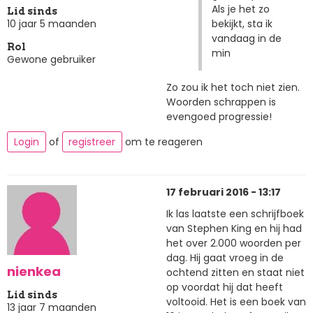
Als je het zo
Lid sinds
bekijkt, sta ik
10 jaar 5 maanden
vandaag in de
Rol
min
Gewone gebruiker
Zo zou ik het toch niet zien.
Woorden schrappen is
evengoed progressie!
Login
of
registreer
om te reageren
17 februari 2016 - 13:17
Ik las laatste een schrijfboek
van Stephen King en hij had
het over 2.000 woorden per
dag. Hij gaat vroeg in de
nienkea
ochtend zitten en staat niet
op voordat hij dat heeft
Lid sinds
voltooid. Het is een boek van
13 jaar 7 maanden