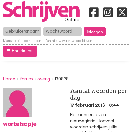
Gebruikersnaam
Wachtwoord
Nieuw profiel aanmaken
Een nieuw wachtwoord kiezen
Hoofdmenu
BREADCRUMBS
Home
forum
overig
130828
You
are
Aantal woorden per
here:
dag
17 februari 2016 - 0:44
He mensen, even
nieuwsgierig. Hoeveel
wortelsapje
woorden schrijven jullie