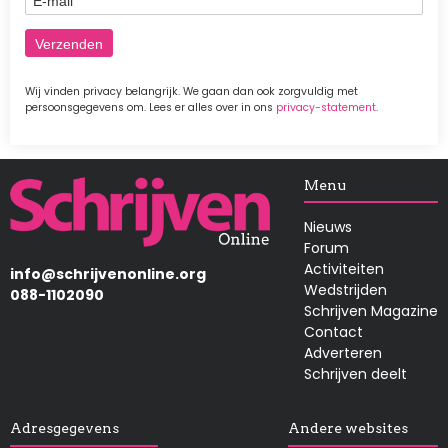
Wij vinden privacy belangrijk. We gaan dan ook zorgvuldig met
persoonsgegevens om. Lees er alles over in ons
privacy-statement
.
Afbeelding
Menu
Nieuws
Forum
Activiteiten
info@schrijvenonline.org
Wedstrijden
088-1102090
Schrijven Magazine
Contact
Adverteren
Schrijven deelt
Adresgegevens
Andere websites