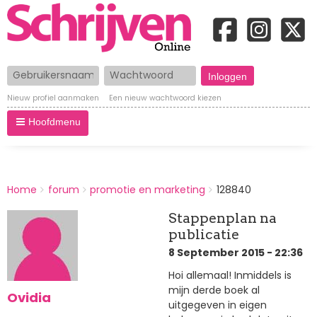
Gebruikersnaam
Wachtwoord
Nieuw profiel aanmaken
Een nieuw wachtwoord kiezen
Hoofdmenu
BREADCRUMBS
Home
forum
promotie en marketing
128840
You
are
Stappenplan na
here:
publicatie
8 September 2015 - 22:36
Hoi allemaal! Inmiddels is
mijn derde boek al
Ovidia
uitgegeven in eigen