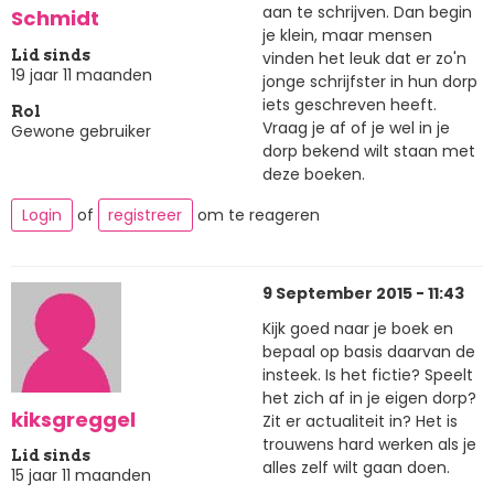
aan te schrijven. Dan begin
Schmidt
je klein, maar mensen
Lid sinds
vinden het leuk dat er zo'n
19 jaar 11 maanden
jonge schrijfster in hun dorp
iets geschreven heeft.
Rol
Vraag je af of je wel in je
Gewone gebruiker
dorp bekend wilt staan met
deze boeken.
Login
of
registreer
om te reageren
9 September 2015 - 11:43
Kijk goed naar je boek en
bepaal op basis daarvan de
insteek. Is het fictie? Speelt
het zich af in je eigen dorp?
kiksgreggel
Zit er actualiteit in? Het is
trouwens hard werken als je
Lid sinds
alles zelf wilt gaan doen.
15 jaar 11 maanden