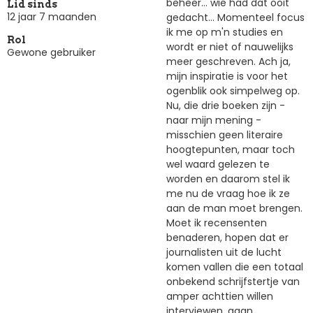
beheer... wie had dat ooit
Lid sinds
12 jaar 7 maanden
gedacht... Momenteel focus
ik me op m'n studies en
Rol
wordt er niet of nauwelijks
Gewone gebruiker
meer geschreven. Ach ja,
mijn inspiratie is voor het
ogenblik ook simpelweg op.
Nu, die drie boeken zijn -
naar mijn mening -
misschien geen literaire
hoogtepunten, maar toch
wel waard gelezen te
worden en daarom stel ik
me nu de vraag hoe ik ze
aan de man moet brengen.
Moet ik recensenten
benaderen, hopen dat er
journalisten uit de lucht
komen vallen die een totaal
onbekend schrijfstertje van
amper achttien willen
interviewen, gaan