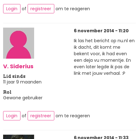
Login
of
registreer
om te reageren
6 november 2014 - 11:20
Ik las het bericht op nu.nl en
ik dacht, dit komt me
bekent voor, ik had even
een deja vu momentje. En
V. Siderius
even later legde ik pas de
link met jouw verhaal. :P
Lid sinds
11 jaar 9 maanden
Rol
Gewone gebruiker
Login
of
registreer
om te reageren
6 november 2014 - 11:33