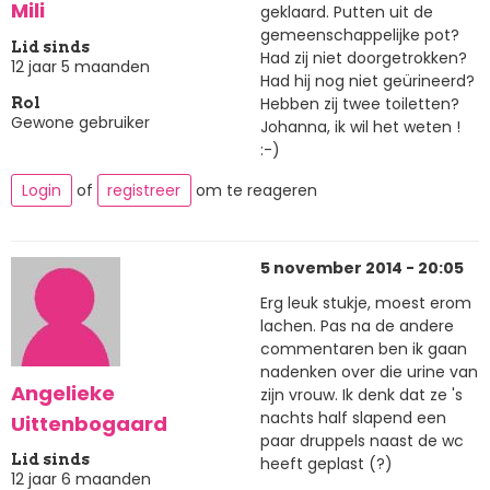
Mili
geklaard. Putten uit de
gemeenschappelijke pot?
Lid sinds
Had zij niet doorgetrokken?
12 jaar 5 maanden
Had hij nog niet geürineerd?
Hebben zij twee toiletten?
Rol
Gewone gebruiker
Johanna, ik wil het weten !
:-)
Login
of
registreer
om te reageren
5 november 2014 - 20:05
Erg leuk stukje, moest erom
lachen. Pas na de andere
commentaren ben ik gaan
nadenken over die urine van
Angelieke
zijn vrouw. Ik denk dat ze 's
nachts half slapend een
Uittenbogaard
paar druppels naast de wc
Lid sinds
heeft geplast (?)
12 jaar 6 maanden