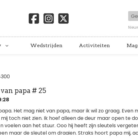
Geb
Nieu
y
Wedstrijden
Activiteiten
Mag
4300
 van papa # 25
9:28
papa. Het mag niet van papa, maar ik wil zo graag. Even 
n mij toch niet zien. Ik hoef alleen de deur maar open te d
n voelen aan het stuur. Ooo hij heeft zijn sleutels vergeten,
een maar de sleutel om draaien. Straks hoort papa mij, a