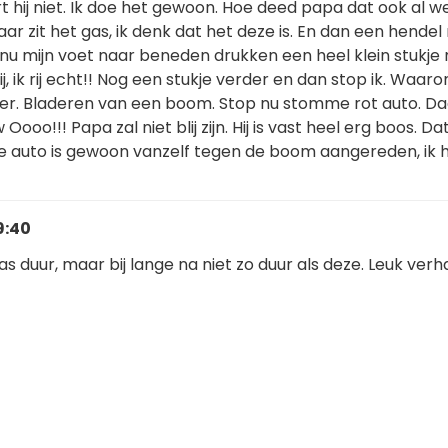
oort hij niet. Ik doe het gewoon. Hoe deed papa dat ook al w
aar zit het gas, ik denk dat het deze is. En dan een hendel
 nu mijn voet naar beneden drukken een heel klein stukje
ij, ik rij echt!! Nog een stukje verder en dan stop ik. Waar
er. Bladeren van een boom. Stop nu stomme rot auto. Da
w Oooo!!! Papa zal niet blij zijn. Hij is vast heel erg boos. Dat
, de auto is gewoon vanzelf tegen de boom aangereden, ik 
9:40
was duur, maar bij lange na niet zo duur als deze. Leuk verha