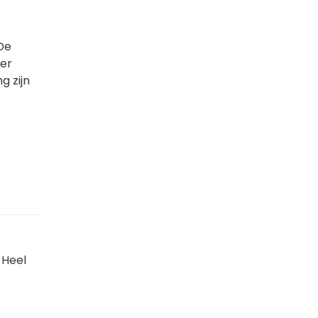
 De
mer
g zijn
 Heel