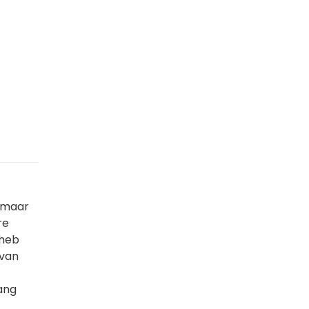
, maar
re
 heb
 van
ang