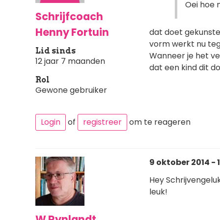
Oei hoe m
Schrijfcoach
Henny Fortuin
dat doet gekunsteld
vorm werkt nu teg
Lid sinds
Wanneer je het ve
12 jaar 7 maanden
dat een kind dit d
Rol
Gewone gebruiker
Login
of
registreer
om te reageren
9 oktober 2014 - 1
Hey Schrijvengeluk
leuk!
W Rynlandt