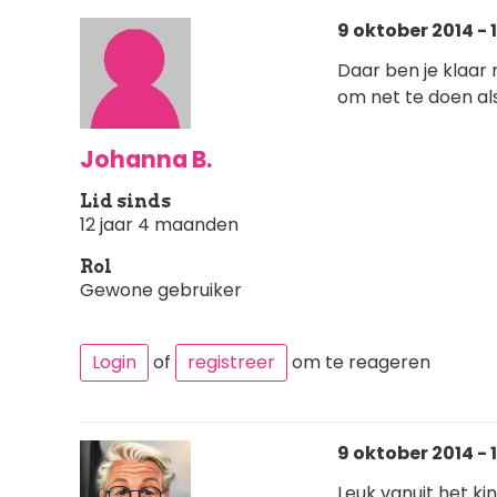
9 oktober 2014 - 
Daar ben je klaar m
om net te doen als
Johanna B.
Lid sinds
12 jaar 4 maanden
Rol
Gewone gebruiker
Login
of
registreer
om te reageren
9 oktober 2014 - 1
Leuk vanuit het ki