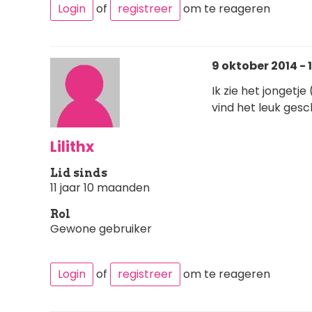
Login
of
registreer
om te reageren
9 oktober 2014 - 
Ik zie het jongetj
vind het leuk gesc
Lilithx
Lid sinds
11 jaar 10 maanden
Rol
Gewone gebruiker
Login
of
registreer
om te reageren