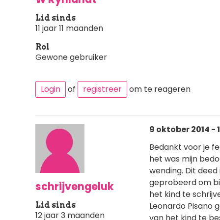
Lid sinds
11 jaar 11 maanden
Rol
Gewone gebruiker
Login
of
registreer
om te reageren
9 oktober 2014 - 
Bedankt voor je f
het was mijn bedo
wending. Dit deed i
geprobeerd om bi
schrijvengeluk
het kind te schrijv
Lid sinds
Leonardo Pisano 
12 jaar 3 maanden
van het kind te be