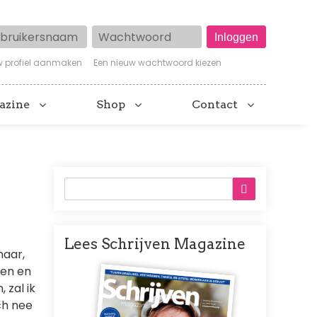
ruikersnaam
Wachtwoord
w profiel aanmaken
Een nieuw wachtwoord kiezen
azine
Shop
Contact
Lees Schrijven Magazine
maar,
Afbeelding
oen en
 zal ik
ch nee