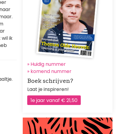
eer
 naar
 maar.
om
ar
 wil ik
heb
» Huidig nummer
»
komend nummer
altje.
Boek schrijven?
Laat je inspireren!
1e jaar vanaf € 21,50