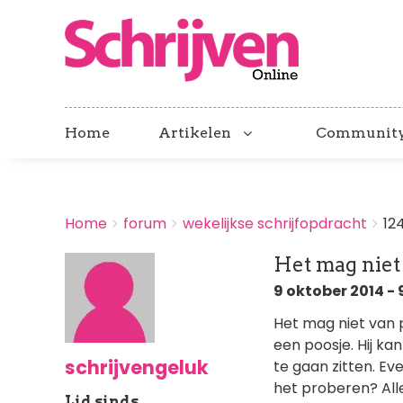
Home
Artikelen
Communit
BREADCRUMBS
Home
forum
wekelijkse schrijfopdracht
12
You
are
Het mag niet
here:
9 oktober 2014 - 
Het mag niet van 
een poosje. Hij ka
schrijvengeluk
te gaan zitten. Eve
het proberen? All
Lid sinds