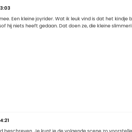
13:03
ee. Een kleine joyrider. Wat ik leuk vind is dat het kindje b
of hij niets heeft gedaan. Dat doen ze, die kleine slimmeri
4:21
nd beschreven. Je kunt je de volgende scene zo voorstelle