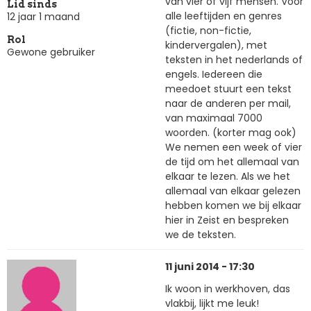
van vier of vijf mensen. Voor
Lid sinds
alle leeftijden en genres
12 jaar 1 maand
(fictie, non-fictie,
Rol
kindervergalen), met
Gewone gebruiker
teksten in het nederlands of
engels. Iedereen die
meedoet stuurt een tekst
naar de anderen per mail,
van maximaal 7000
woorden. (korter mag ook)
We nemen een week of vier
de tijd om het allemaal van
elkaar te lezen. Als we het
allemaal van elkaar gelezen
hebben komen we bij elkaar
hier in Zeist en bespreken
we de teksten.
11 juni 2014 - 17:30
Ik woon in werkhoven, das
vlakbij, lijkt me leuk!