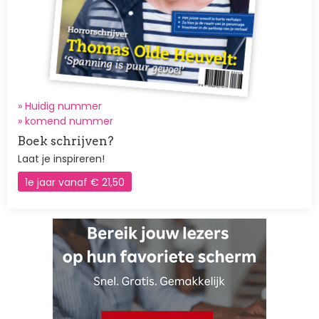
» Huidig nummer
»
komend nummer
Boek schrijven?
Laat je inspireren!
1e jaar vanaf € 21,50