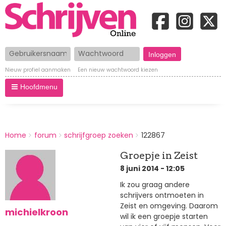
Gebruikersnaam
Wachtwoord
Nieuw profiel aanmaken
Een nieuw wachtwoord kiezen
Hoofdmenu
BREADCRUMBS
Home
forum
schrijfgroep zoeken
122867
You
are
Groepje in Zeist
here:
8 juni 2014 - 12:05
Ik zou graag andere
schrijvers ontmoeten in
Zeist en omgeving. Daarom
michielkroon
wil ik een groepje starten