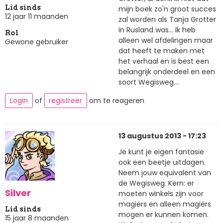
Lid sinds
mijn boek zo'n groot succes
12 jaar 11 maanden
zal worden als Tanja Grotter
in Rusland was... Ik heb
Rol
alleen wel afdelingen maar
Gewone gebruiker
dat heeft te maken met
het verhaal en is best een
belangrijk onderdeel en een
soort Wegisweg....
Login
of
registreer
om te reageren
13 augustus 2013 - 17:23
Je kunt je eigen fantasie
ook een beetje uitdagen.
Neem jouw equivalent van
de Wegisweg. Kern: er
Silver
moeten winkels zijn voor
magiërs en alleen magiërs
Lid sinds
mogen er kunnen komen.
15 jaar 8 maanden