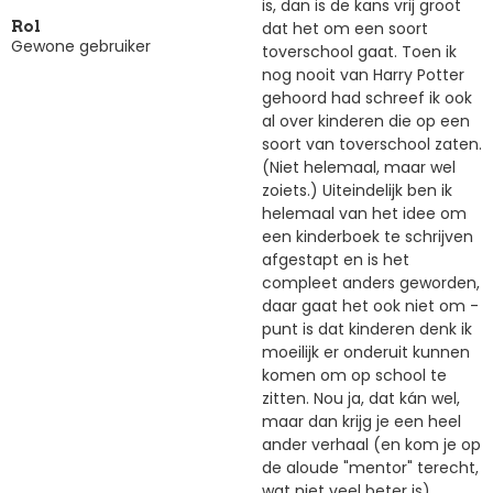
is, dan is de kans vrij groot
dat het om een soort
Rol
Gewone gebruiker
toverschool gaat. Toen ik
nog nooit van Harry Potter
gehoord had schreef ik ook
al over kinderen die op een
soort van toverschool zaten.
(Niet helemaal, maar wel
zoiets.) Uiteindelijk ben ik
helemaal van het idee om
een kinderboek te schrijven
afgestapt en is het
compleet anders geworden,
daar gaat het ook niet om -
punt is dat kinderen denk ik
moeilijk er onderuit kunnen
komen om op school te
zitten. Nou ja, dat kán wel,
maar dan krijg je een heel
ander verhaal (en kom je op
de aloude "mentor" terecht,
wat niet veel beter is).