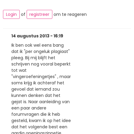
Login
of
registreer
om te reageren
14 augustus 2013 - 16:19
Ik ben ook wel eens bang
dat ik "per ongeluk plagiaat"
pleeg. Bij mij blijft het
schrijven nog vooral beperkt
tot wat
"vingeroefeningetjes" , maar
soms krijg ik achteraf het
gevoel dat iemand zou
kunnen denken dat het
gejat is. Naar aanleiding van
een paar andere
forumvragen die ik heb
gesteld, kwam ik op het idee
dat het volgende best een
aardig openingszinnetje