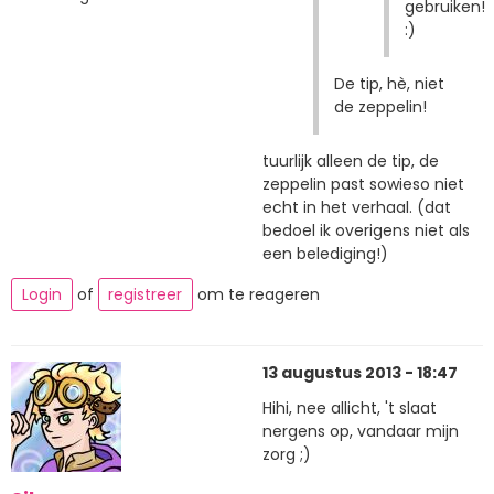
gebruiken!
:)
De tip, hè, niet
de zeppelin!
tuurlijk alleen de tip, de
zeppelin past sowieso niet
echt in het verhaal. (dat
bedoel ik overigens niet als
een belediging!)
Login
of
registreer
om te reageren
13 augustus 2013 - 18:47
Hihi, nee allicht, 't slaat
nergens op, vandaar mijn
zorg ;)