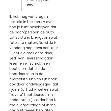
reed
Ik heb nog wat vragen
gesteld in het forum over
hoe je kunt beschrijven dat
de hoofdpersoon de auto
tot stilstand brengt om wat
foto's te maken. Nu wilde ik
vandaag nog eens een keer
"Geef die mok eens door,
Jet!" van Heeresma gaan
lezen en ik "schrok" een
beetje omdat die de
hoofdpersoon in de
allereerste zin van zijn boek
ook door landweggetjes laat
rijden. (al had ik wel een wat
"lievere" hoofdpersoon in
gedachte :) ). Eerder heb ik
me al afgevraagd of ik me
ook niet teveel heb laten