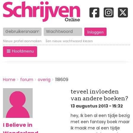
Gebruikersnaam
Wachtwoord
Nieuw profiel aanmaken
Een nieuw wachtwoord kiezen
Hoofdmenu
BREADCRUMBS
Home
forum
overig
118609
You
are
teveel invloeden
here:
van andere boeken?
13 augustus 2013 - 15:32
hey, Ik ben al een tijdje bezig
met een fantasy boek maar
I Believe in
ik maak me al een tijdje