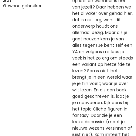
op iets en wanneer is het
Rol
Gewone gebruiker
van jezelf? Daar hebben we
het al vaker over gehad hier,
dat is niet erg, want dit
onderwerp houdt ons
allemaal bezig. Maar als je
gaat neuzen kom je van
alles tegen! Je bent zelf een
YA en volgens mij lees je
veel: is het zo erg om steeds
een variant op hetzelfde te
lezen? Soms niet: het
brengt je in een wereld waar
je je fijn voelt; waar je over
wilt lezen. En als een boek
goed geschreven is, laat je
je meevoeren. Kijk eens bij
het topic Cliche figuren in
fantasy. Daar zie je een
leuke discussie. (moet je
nieuwe wezens verzinnen of
juist niet). Som irriteert het