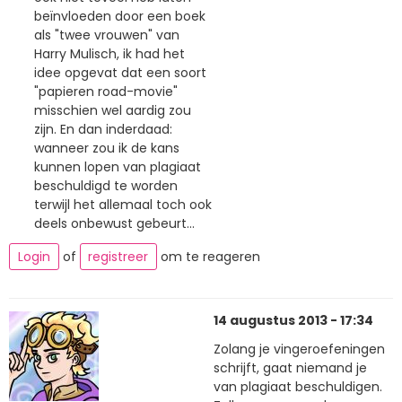
beïnvloeden door een boek
als "twee vrouwen" van
Harry Mulisch, ik had het
idee opgevat dat een soort
"papieren road-movie"
misschien wel aardig zou
zijn. En dan inderdaad:
wanneer zou ik de kans
kunnen lopen van plagiaat
beschuldigd te worden
terwijl het allemaal toch ook
deels onbewust gebeurt...
Login
of
registreer
om te reageren
14 augustus 2013 - 17:34
Zolang je vingeroefeningen
schrijft, gaat niemand je
van plagiaat beschuldigen.