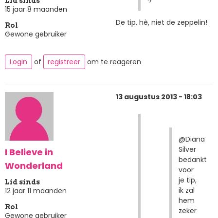
Lid sinds
15 jaar 8 maanden
De tip, hè, niet de zeppelin!
Rol
Gewone gebruiker
Login
of
registreer
om te reageren
13 augustus 2013 - 18:03
@Diana
Silver
I Believe in
bedankt
Wonderland
voor
je tip,
Lid sinds
ik zal
12 jaar 11 maanden
hem
Rol
zeker
Gewone gebruiker