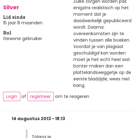
Zulke zorgen worden pas
Silver
enigzins realistisch op het
moment dat je
Lid sinds
daadwerkelijk gepubliceerd
15 jaar 8 maanden
wordt. Daarna:
overeenkomsten zijn te
Rol
Gewone gebruiker
vinden tussen alle boeken.
Voordat je van plagiaat
geschuldigd kan worden
moet je het echt heel wat
bonter maken dan een
plattelandsweggetje op de
eerste bladzijde, wees niet
bang.
Login
of
registreer
om te reageren
14 augustus 2013 - 18:13
Zolang je