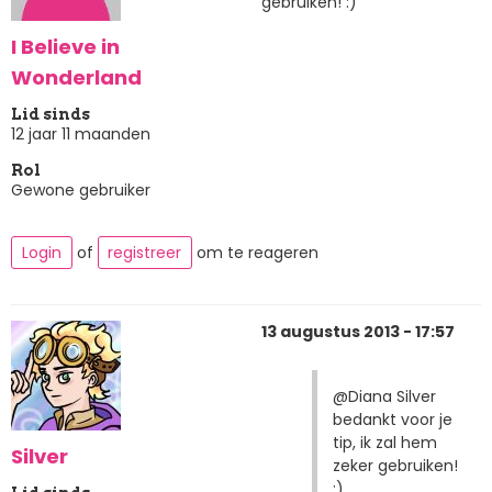
gebruiken! :)
I Believe in
Wonderland
Lid sinds
12 jaar 11 maanden
Rol
Gewone gebruiker
Login
of
registreer
om te reageren
13 augustus 2013 - 17:57
@Diana Silver
bedankt voor je
tip, ik zal hem
Silver
zeker gebruiken!
:)