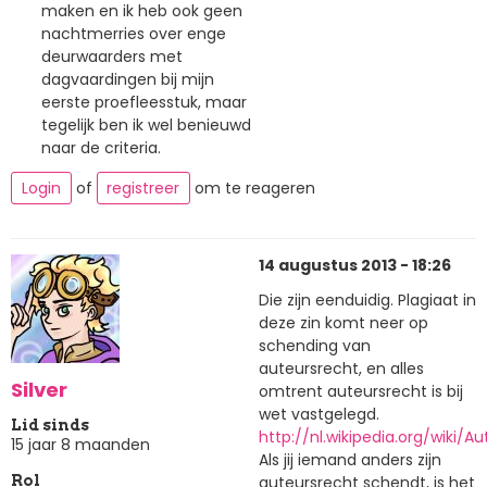
maken en ik heb ook geen
nachtmerries over enge
deurwaarders met
dagvaardingen bij mijn
eerste proefleesstuk, maar
tegelijk ben ik wel benieuwd
naar de criteria.
Login
of
registreer
om te reageren
14 augustus 2013 - 18:26
Die zijn eenduidig. Plagiaat in
deze zin komt neer op
schending van
auteursrecht, en alles
Silver
omtrent auteursrecht is bij
wet vastgelegd.
Lid sinds
http://nl.wikipedia.org/wiki/A
15 jaar 8 maanden
Als jij iemand anders zijn
auteursrecht schendt, is het
Rol