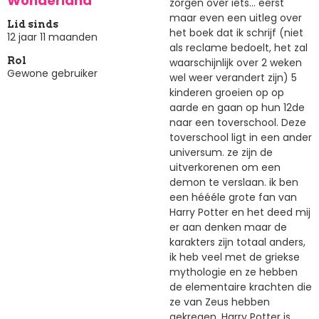
Wonderland
zorgen over iets... eerst
maar even een uitleg over
Lid sinds
het boek dat ik schrijf (niet
12 jaar 11 maanden
als reclame bedoelt, het zal
Rol
waarschijnlijk over 2 weken
Gewone gebruiker
wel weer verandert zijn) 5
kinderen groeien op op
aarde en gaan op hun 12de
naar een toverschool. Deze
toverschool ligt in een ander
universum. ze zijn de
uitverkorenen om een
demon te verslaan. ik ben
een héééle grote fan van
Harry Potter en het deed mij
er aan denken maar de
karakters zijn totaal anders,
ik heb veel met de griekse
mythologie en ze hebben
de elementaire krachten die
ze van Zeus hebben
gekregen. Harry Potter is