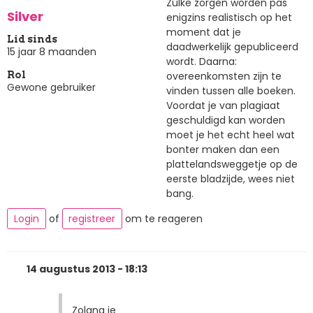
Zulke zorgen worden pas
Silver
enigzins realistisch op het
moment dat je
Lid sinds
daadwerkelijk gepubliceerd
15 jaar 8 maanden
wordt. Daarna:
overeenkomsten zijn te
Rol
Gewone gebruiker
vinden tussen alle boeken.
Voordat je van plagiaat
geschuldigd kan worden
moet je het echt heel wat
bonter maken dan een
plattelandsweggetje op de
eerste bladzijde, wees niet
bang.
Login
of
registreer
om te reageren
14 augustus 2013 - 18:13
Zolang je