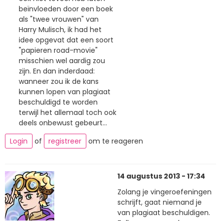
beïnvloeden door een boek
als "twee vrouwen" van
Harry Mulisch, ik had het
idee opgevat dat een soort
"papieren road-movie"
misschien wel aardig zou
zijn. En dan inderdaad:
wanneer zou ik de kans
kunnen lopen van plagiaat
beschuldigd te worden
terwijl het allemaal toch ook
deels onbewust gebeurt...
Login
of
registreer
om te reageren
14 augustus 2013 - 17:34
Zolang je vingeroefeningen
schrijft, gaat niemand je
van plagiaat beschuldigen.