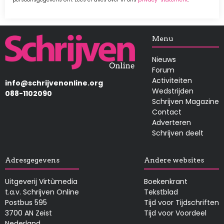
Afbeelding
Menu
Nieuws
Forum
Activiteiten
info@schrijvenonline.org
Wedstrijden
088-1102090
Schrijven Magazine
Contact
Adverteren
Schrijven deelt
Adresgegevens
Andere websites
Uitgeverij Virtùmedia
Boekenkrant
t.a.v. Schrijven Online
Tekstblad
Postbus 595
Tijd voor Tijdschriften
3700 AN Zeist
Tijd voor Voordeel
Nederland