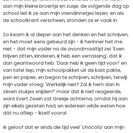
aan mijn kleine broertje en zusje; de volgende dag op
school liet ik ze aan mijn vriendinnetjes lezen; en als
de schoolkrant verscheen, stonden ze er vaak in.
Zo kwam ik al dieper aan het denken en het schrijven;
en het moet eens gebeurd zijn - ik herinner het me
niet - dat mijn vader na de avondmaaltijd zei: 'Even
blijven zitten, kinderen, ik heb een verrassing', dat ik
dan geantwoord heb: 'Daar heb ik geen tijd voor!' en
van tafel liep, mijn schoolpakket uit de kast pakte,
pen en papier, en begon te schrijven, schrijven, terwijl
mijn vader vroeg: 'Werkelijk niet? Zal ik hem dan in
zéven stukjes snijden?' maar dat ik niet reageerde,
want Evert Zwein zat Greisje achterna, omdat hij aan
zijn eikels gezeten had, en iedereen wilde weten hoe
dát nu afliep - ikzelf vooral.
Ik geloof dat er sinds die tijd veel 'chocola' aan mijn