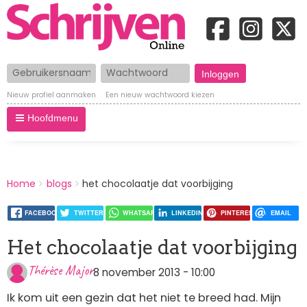
Gebruikersnaam
Wachtwoord
Nieuw profiel aanmaken
Een nieuw wachtwoord kiezen
Hoofdmenu
BREADCRUMBS
Home
blogs
het chocolaatje dat voorbijging
You
are
here:
FACEBOOK
TWITTER
WHATSAPP
LINKEDIN
PINTEREST
EMAIL
Het chocolaatje dat voorbijging
Thérèse Major
8 november 2013 - 10:00
Ik kom uit een gezin dat het niet te breed had. Mijn