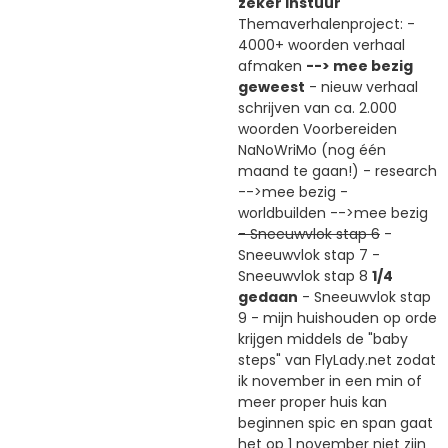
zeker instuur
Themaverhalenproject: -
4000+ woorden verhaal
afmaken
--> mee bezig
geweest
- nieuw verhaal
schrijven van ca. 2.000
woorden Voorbereiden
NaNoWriMo (nog één
maand te gaan!) - research
-->mee bezig -
worldbuilden -->mee bezig
- Sneeuwvlok stap 6
-
Sneeuwvlok stap 7 -
Sneeuwvlok stap 8
1/4
gedaan
- Sneeuwvlok stap
9 - mijn huishouden op orde
krijgen middels de "baby
steps" van FlyLady.net zodat
ik november in een min of
meer proper huis kan
beginnen spic en span gaat
het op 1 november niet zijn