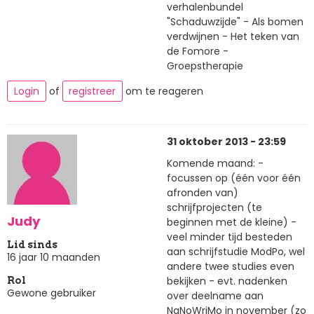
verhalenbundel
"Schaduwzijde" - Als bomen
verdwijnen - Het teken van
de Fomore -
Groepstherapie
Login
of
registreer
om te reageren
31 oktober 2013 - 23:59
Komende maand: -
focussen op (één voor één
afronden van)
schrijfprojecten (te
Judy
beginnen met de kleine) -
veel minder tijd besteden
Lid sinds
aan schrijfstudie ModPo, wel
16 jaar 10 maanden
andere twee studies even
bekijken - evt. nadenken
Rol
Gewone gebruiker
over deelname aan
NaNoWriMo in november (zo