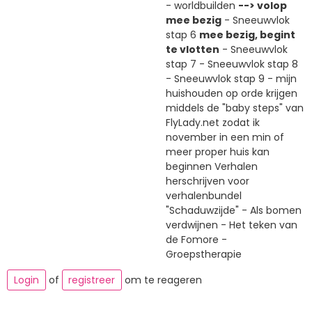
- worldbuilden
--> volop
mee bezig
- Sneeuwvlok
stap 6
mee bezig, begint
te vlotten
- Sneeuwvlok
stap 7 - Sneeuwvlok stap 8
- Sneeuwvlok stap 9 - mijn
huishouden op orde krijgen
middels de "baby steps" van
FlyLady.net zodat ik
november in een min of
meer proper huis kan
beginnen Verhalen
herschrijven voor
verhalenbundel
"Schaduwzijde" - Als bomen
verdwijnen - Het teken van
de Fomore -
Groepstherapie
Login
of
registreer
om te reageren