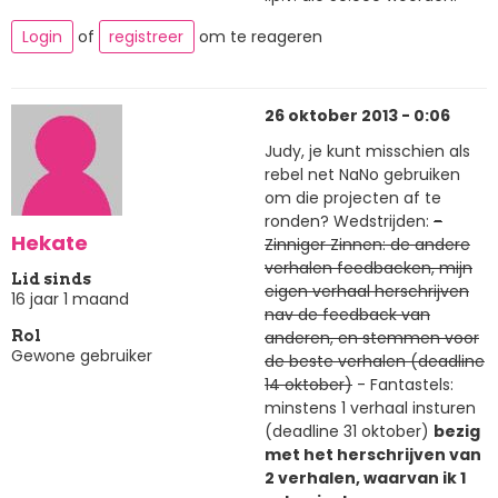
Login
of
registreer
om te reageren
26 oktober 2013 - 0:06
Judy, je kunt misschien als
rebel net NaNo gebruiken
om die projecten af te
ronden? Wedstrijden:
-
Hekate
Zinniger Zinnen: de andere
verhalen feedbacken, mijn
Lid sinds
eigen verhaal herschrijven
16 jaar 1 maand
nav de feedback van
anderen, en stemmen voor
Rol
Gewone gebruiker
de beste verhalen (deadline
14 oktober)
- Fantastels:
minstens 1 verhaal insturen
(deadline 31 oktober)
bezig
met het herschrijven van
2 verhalen, waarvan ik 1