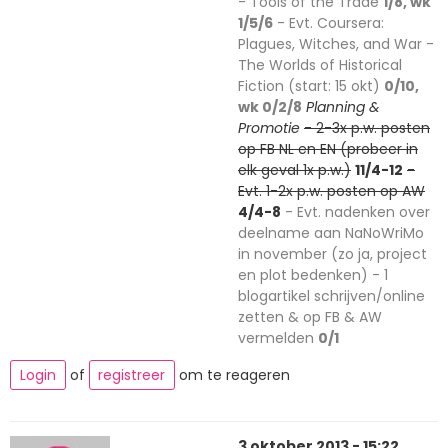
- Tools of the Trade
1/8, wk
1/5/6
- Evt. Coursera:
Plagues, Witches, and War -
The Worlds of Historical
Fiction (start: 15 okt)
0/10,
wk 0/2/8
Planning &
Promotie
- 2-3x p.w. posten
op FB NL en EN (probeer in
elk geval 1x p.w.)
11/4-12
-
Evt. 1-2x p.w. posten op AW
4/4-8
- Evt. nadenken over
deelname aan NaNoWriMo
in november (zo ja, project
en plot bedenken) - 1
blogartikel schrijven/online
zetten & op FB & AW
vermelden
0/1
Login
of
registreer
om te reageren
3 oktober 2013 - 15:22