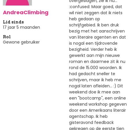
overgeslagen, zie ik nu...
:confused: Maar goed, dat
AndreaClimbing
wil niet zeggen dat ik niets
heb gedaan op
Lid sinds
schrijfgebied. Ik ben druk
17 jaar 5 maanden
bezig met het aanschrijven
van literaire agenten en dat
Rol
Gewone gebruiker
is nogal een tijdrovende
bezigheid. Verder heb ik
gewerkt aan mijn nieuwe
roman en daarmee zit ik nu
rond de 15.000 woorden. Ik
had gedacht sneller te
schrijven, maar ik heb me
nogal laten afleiden... :) Dit
weekend doe ik mee aan
een "bootcamp", een online
weekend workshop gegeven
door een Amerikaans literair
agentschap. Ik heb
gisteravond feedback
gekregen op de eerste tien