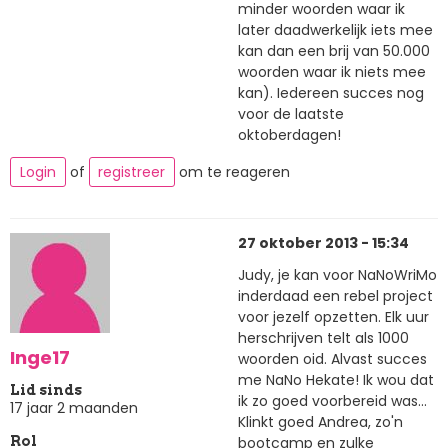
minder woorden waar ik
later daadwerkelijk iets mee
kan dan een brij van 50.000
woorden waar ik niets mee
kan). Iedereen succes nog
voor de laatste
oktoberdagen!
Login
of
registreer
om te reageren
27 oktober 2013 - 15:34
Judy, je kan voor NaNoWriMo
inderdaad een rebel project
voor jezelf opzetten. Elk uur
herschrijven telt als 1000
Inge17
woorden oid. Alvast succes
me NaNo Hekate! Ik wou dat
Lid sinds
ik zo goed voorbereid was...
17 jaar 2 maanden
Klinkt goed Andrea, zo'n
bootcamp en zulke
Rol