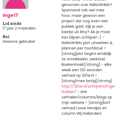
genomen over NaNoWriMo?
Spannend valt wel mee
Inge17
hoor, maar gewoon een
project dat nog even niet
Lid sinds
publiek gaat. Kijk je een
17 jaar 2 maanden
beetje uit Riny? Als je maar
kan blijven schrijven :) -
Rol
Gewone gebruiker
NaNoWriMo plot uitwerken &
plannen per hoofdstuk >
[strong]plot begint eindelijk
te ontwikkelen, werktitel:
Boekenhoek[/strong] - elke
week een 120 woorden
verhaal op 120w.nl >
[strong]mee bezig[/strong]
http://120w.nl/schrijvers/Inge
Hulsker/
- drie
verhalen/columns/blogs op
mijn website > [strong]kort
verhaal Losse Handjes en
column Wij Hollanders