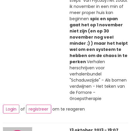
steps" van FlyLady.net zodat
ik november in een min of
meer proper huis kan
beginnen
spic en span
gaat het op 1 november
niet zijn (en op 30
november nog veel
minder ;) ) maar het helpt
wel om een systeem te
hebben om de chaos in te
perken
Verhalen
herschrijven voor
verhalenbundel
"Schaduwzijde" - Als bomen
verdwijnen - Het teken van
de Fomore -
Groepstherapie
Login
of
registreer
om te reageren
13 oktober 2013 - 19:07