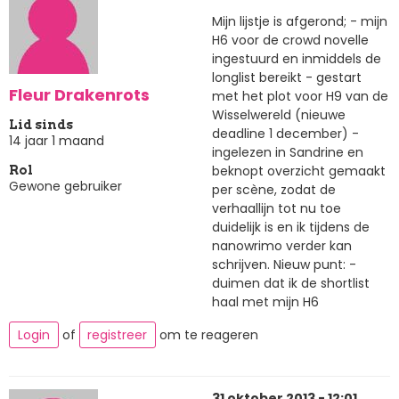
Mijn lijstje is afgerond; - mijn
H6 voor de crowd novelle
ingestuurd en inmiddels de
longlist bereikt - gestart
Fleur Drakenrots
met het plot voor H9 van de
Wisselwereld (nieuwe
Lid sinds
deadline 1 december) -
14 jaar 1 maand
ingelezen in Sandrine en
beknopt overzicht gemaakt
Rol
Gewone gebruiker
per scène, zodat de
verhaallijn tot nu toe
duidelijk is en ik tijdens de
nanowrimo verder kan
schrijven. Nieuw punt: -
duimen dat ik de shortlist
haal met mijn H6
Login
of
registreer
om te reageren
31 oktober 2013 - 12:01