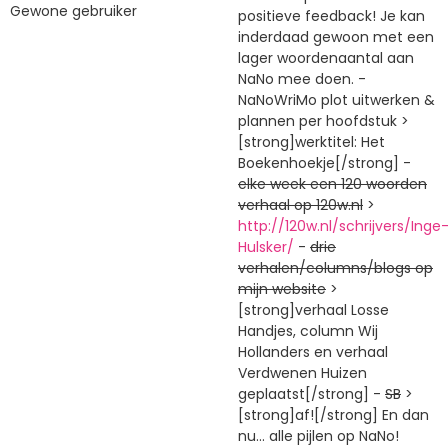
Gewone gebruiker
positieve feedback! Je kan
inderdaad gewoon met een
lager woordenaantal aan
NaNo mee doen. -
NaNoWriMo plot uitwerken &
plannen per hoofdstuk >
[strong]werktitel: Het
Boekenhoekje[/strong] -
elke week een 120 woorden
verhaal op 120w.nl
>
http://120w.nl/schrijvers/Inge
Hulsker/
-
drie
verhalen/columns/blogs op
mijn website
>
[strong]verhaal Losse
Handjes, column Wij
Hollanders en verhaal
Verdwenen Huizen
geplaatst[/strong] -
SB
>
[strong]af![/strong] En dan
nu... alle pijlen op NaNo!