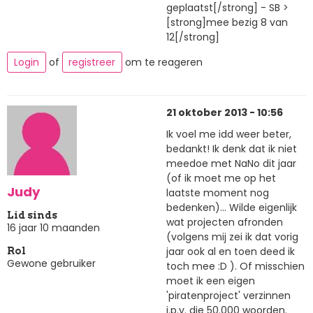
geplaatst[/strong] - SB >
[strong]mee bezig 8 van
12[/strong]
Login
of
registreer
om te reageren
21 oktober 2013 - 10:56
Ik voel me idd weer beter,
bedankt! Ik denk dat ik niet
meedoe met NaNo dit jaar
(of ik moet me op het
Judy
laatste moment nog
bedenken)... Wilde eigenlijk
Lid sinds
wat projecten afronden
16 jaar 10 maanden
(volgens mij zei ik dat vorig
jaar ook al en toen deed ik
Rol
Gewone gebruiker
toch mee :D ). Of misschien
moet ik een eigen
'piratenproject' verzinnen
i.p.v. die 50.000 woorden.