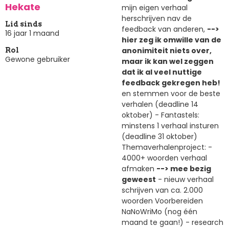
Hekate
mijn eigen verhaal
herschrijven nav de
Lid sinds
feedback van anderen,
-->
16 jaar 1 maand
hier zeg ik omwille van de
anonimiteit niets over,
Rol
Gewone gebruiker
maar ik kan wel zeggen
dat ik al veel nuttige
feedback gekregen heb!
en stemmen voor de beste
verhalen (deadline 14
oktober) - Fantastels:
minstens 1 verhaal insturen
(deadline 31 oktober)
Themaverhalenproject: -
4000+ woorden verhaal
afmaken
--> mee bezig
geweest
- nieuw verhaal
schrijven van ca. 2.000
woorden Voorbereiden
NaNoWriMo (nog één
maand te gaan!) - research