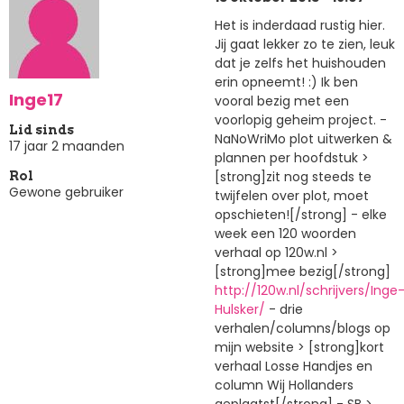
Het is inderdaad rustig hier.
Jij gaat lekker zo te zien, leuk
dat je zelfs het huishouden
erin opneemt! :) Ik ben
Inge17
vooral bezig met een
voorlopig geheim project. -
Lid sinds
NaNoWriMo plot uitwerken &
17 jaar 2 maanden
plannen per hoofdstuk >
[strong]zit nog steeds te
Rol
Gewone gebruiker
twijfelen over plot, moet
opschieten![/strong] - elke
week een 120 woorden
verhaal op 120w.nl >
[strong]mee bezig[/strong]
http://120w.nl/schrijvers/Inge
Hulsker/
- drie
verhalen/columns/blogs op
mijn website > [strong]kort
verhaal Losse Handjes en
column Wij Hollanders