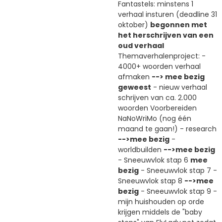
Fantastels: minstens 1
verhaal insturen (deadline 31
oktober)
begonnen met
het herschrijven van een
oud verhaal
Themaverhalenproject: -
4000+ woorden verhaal
afmaken
--> mee bezig
geweest
- nieuw verhaal
schrijven van ca. 2.000
woorden Voorbereiden
NaNoWriMo (nog één
maand te gaan!) - research
-->mee bezig
-
worldbuilden
-->mee bezig
- Sneeuwvlok stap 6
mee
bezig
- Sneeuwvlok stap 7 -
Sneeuwvlok stap 8
-->mee
bezig
- Sneeuwvlok stap 9 -
mijn huishouden op orde
krijgen middels de "baby