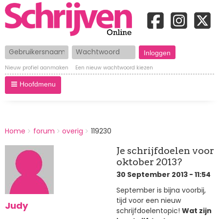
Gebruikersnaam
Wachtwoord
Nieuw profiel aanmaken
Een nieuw wachtwoord kiezen
Hoofdmenu
BREADCRUMBS
Home
forum
overig
119230
You
are
Je schrijfdoelen voor
here:
oktober 2013?
30 September 2013 - 11:54
September is bijna voorbij,
tijd voor een nieuw
Judy
schrijfdoelentopic!
Wat zijn