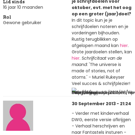
je schrijfdoelen voor
Lid sinds
16 jaar 10 maanden
oktober, evt. met het oog
op een groter (jaar)doel?
Rol
In dit topic kun je je
Gewone gebruiker
schrijfdoelen noteren en je
vorderingen bijhouden.
Rustig terugblikken op
afgelopen maand kan
hier
.
Grote jaardoelen stellen, kan
hier
.
Schrijfcitaat van de
maand:
'The universe is
made of stories, not of
atoms.' - Muriel Rukeyser
Veel succes & schrijfplezier!
30 September 2013 - 21:24
- Verder met kinderverhaal
DWG, eerste versie afkrijgen
- Verhaal herschrijven en
naar Fantastels insturen -