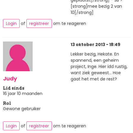
geplaatst[/strong] - SB >
[strong]mee bezig 2 van
10[/strong]
Login
of
registreer
om te reageren
13 oktober 2013 - 18:49
Lekker bezig, Hekate. En
spannend, een geheim
project, Inge. Hier idd rustig,
want ziek geweest... Hoe
Judy
gaat het met de rest?
Lid sinds
16 jaar 10 maanden
Rol
Gewone gebruiker
Login
of
registreer
om te reageren