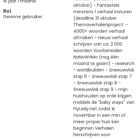
16 jaar 1 maand
oktober) - Fantastels:
minstens 1 verhaal insturen
Rol
Gewone gebruiker
(deadline 31 oktober
Themaverhalenproject: -
4000+ woorden verhaal
afmaken - nieuw verhaal
schrijven van ca. 2.000
woorden Voorbereiden
NaNoWriMo (nog één
maand te gaan!) - research
- worldbuilden - Sneeuwvlok
stap 6 - Sneeuwvlok stap 7
- Sneeuwvlok stap 8 -
Sneeuwvlok stap 9 - mijn
huishouden op orde krijgen
middels de "baby steps" van
FlyLady.net zodat ik
november in een min of
meer proper huis kan
beginnen Verhalen
herschrijven voor