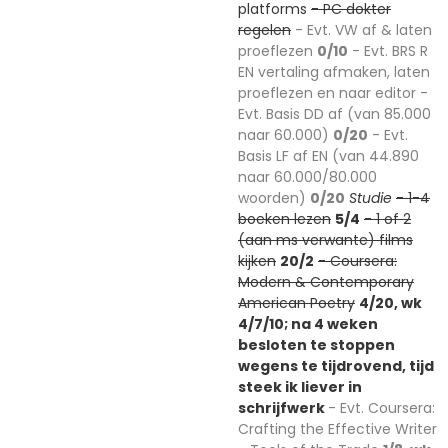
platforms
- PC dokter
regelen
- Evt. VW af & laten
proeflezen
0/10
- Evt. BRS R
EN vertaling afmaken, laten
proeflezen en naar editor -
Evt. Basis DD af (van 85.000
naar 60.000)
0/20
- Evt.
Basis LF af EN (van 44.890
naar 60.000/80.000
woorden)
0/20
Studie
- 1-4
boeken lezen
5/4
- 1 of 2
(aan ms verwante) films
kijken
20/2
- Coursera:
Modern & Contemporary
American Poetry
4/20, wk
4/7/10; na 4 weken
besloten te stoppen
wegens te tijdrovend, tijd
steek ik liever in
schrijfwerk
- Evt. Coursera:
Crafting the Effective Writer