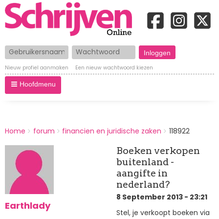
Gebruikersnaam
Wachtwoord
Nieuw profiel aanmaken
Een nieuw wachtwoord kiezen
Hoofdmenu
BREADCRUMBS
Home
forum
financien en juridische zaken
118922
You
are
Boeken verkopen
here:
buitenland -
aangifte in
nederland?
8 September 2013 - 23:21
Earthlady
Stel, je verkoopt boeken via