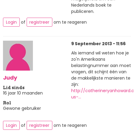
Nederlands boek te
publiceren.
Login
of
registreer
om te reageren
9 September 2013 - 11:56
Als iemand wil weten hoe je
zo'n Amerikaans
belastingnummer aan moet
vragen, dit schijnt één van
Judy
de makkelijkste manieren te
zijn:
Lid sinds
http://catherineryanhoward
16 jaar 10 maanden
us-…
Rol
Gewone gebruiker
Login
of
registreer
om te reageren