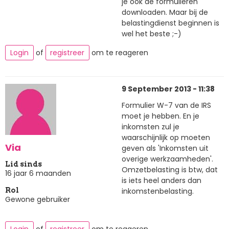
je ook de formulieren
downloaden. Maar bij de
belastingdienst beginnen is
wel het beste ;-)
Login
of
registreer
om te reageren
9 September 2013 - 11:38
Formulier W-7 van de IRS
moet je hebben. En je
inkomsten zul je
waarschijnlijk op moeten
Via
geven als 'Inkomsten uit
overige werkzaamheden'.
Lid sinds
Omzetbelasting is btw, dat
16 jaar 6 maanden
is iets heel anders dan
inkomstenbelasting.
Rol
Gewone gebruiker
Login
of
registreer
om te reageren