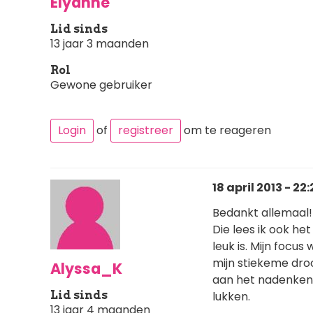
Elyanne
Lid sinds
13 jaar 3 maanden
Rol
Gewone gebruiker
Login
of
registreer
om te reageren
18 april 2013 - 22:
Bedankt allemaal!
Die lees ik ook he
leuk is. Mijn focus
mijn stiekeme droo
Alyssa_K
aan het nadenken 
Lid sinds
lukken.
13 jaar 4 maanden