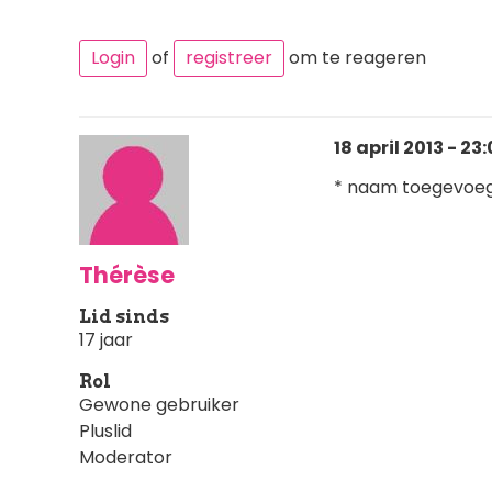
Login
of
registreer
om te reageren
18 april 2013 - 23
* naam toegevoegd
Thérèse
Lid sinds
17 jaar
Rol
Gewone gebruiker
Pluslid
Moderator