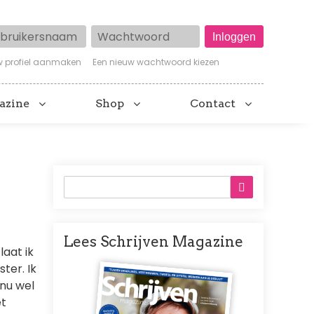
ruikersnaam
Wachtwoord
w profiel aanmaken
Een nieuw wachtwoord kiezen
azine
Shop
Contact
Lees Schrijven Magazine
laat ik
Afbeelding
ter. Ik
 nu wel
et