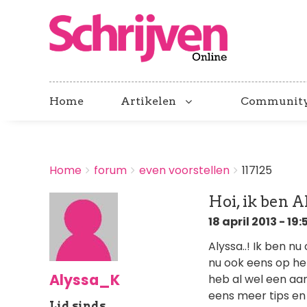
Home
Artikelen
Communit
BREADCRUMBS
Home
forum
even voorstellen
117125
You
are
Hoi, ik ben A
here:
18 april 2013 - 19:
Alyssa..! Ik ben nu
nu ook eens op het
Alyssa_K
heb al wel een aa
eens meer tips en 
Lid sinds