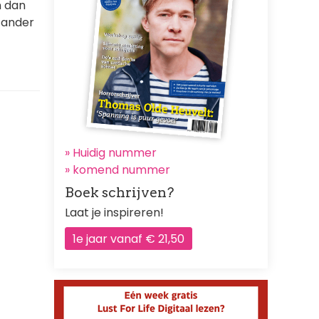
n dan
n ander
» Huidig nummer
»
komend nummer
Boek schrijven?
Laat je inspireren!
1e jaar vanaf € 21,50