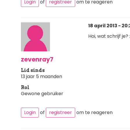
Login
of
registreer
om te reageren
18 april 2013 - 20
Hoi, wat schrijf je?
zevenray7
Lid sinds
13 jaar 5 maanden
Rol
Gewone gebruiker
Login
of
registreer
om te reageren