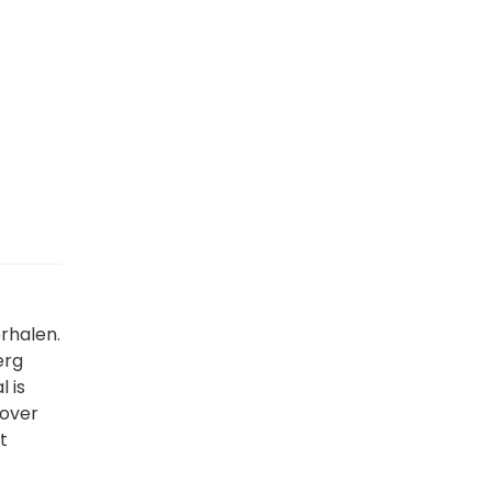
rhalen.
erg
l is
 over
t