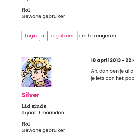
Rol
Gewone gebruiker
Login
of
registreer
om te reageren
18 april 2013 - 22
Ah, dan ben je al 
je iets aan het pa
Silver
Lid sinds
15 jaar 9 maanden
Rol
Gewone gebruiker