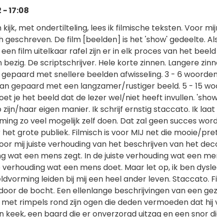
 - 17:08
m kijk, met ondertilteling, lees ik filmische teksten. Voor mij
h geschreven. De film [beelden] is het 'show' gedeelte. Als
n film uitelkaar rafel zijn er in elk proces van het beeld
zig. De scriptschrijver. Hele korte zinnen. Langere zinn
 gepaard met snellere beelden afwisseling. 3 - 6 woorden
an gepaard met een langzamer/rustiger beeld. 5 - 15 wo
oet je het beeld dat de lezer wel/niet heeft invullen. 'show
 zijn/haar eigen manier. Ik schrijf ernstig staccato. Ik laat
rming zo veel mogelijk zelf doen. Dat zal geen succes wor
het grote publiek. Filmisch is voor MIJ net die mooie/pre
oor mij juiste verhouding van het beschrijven van het deco
ng wat een mens zegt. In de juiste verhouding wat een me
te verhouding wat een mens doet. Maar let op, ik ben dysle
dvorming leiden bij mij een heel ander leven. Staccato. Fi
door de bocht. Een ellenlange beschrijvingen van een gez
 met rimpels rond zijn ogen die deden vermoeden dat hij 
n keek, een baard die er onverzorgd uitzag en een snor die