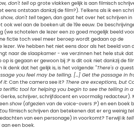
ow, don't tell
op grote vlakken gelijk is aan filmisch schrijv
et eens ontstaan dankzij de film?). Telkens als ik een schr
m
show, don't tell
tegen, dan gaat het over het schrijven in
t ook wel aan de boeken uit de 19e eeuw. De beschrijving
ang (we schotelen de lezer een zo goed mogelijk beeld voor
erne fictie toch veel meer beroep wordt gedaan op de
e lezer. We hebben het niet eens door als het beeld van 
ngt naar de slaapkamer - we verzinnen het hele stuk dat
op is gegaan er gewoon bij :P Is dit ook niet dankzij de fi
 denk dat het gelijk is, is het volgende: "
There's a quest
sage you feel may be telling. [...] Get the passage in fr
 it:
Can the camera see it?
There are exceptions, but
Ca
a teriffic tool for helping you begin to see the telling in a
f Gerke, schrijver, schrijfdocent en voormalig redacteur).
lleen
show
(afgezien van de voice-overs :P) en een boek 
Zou filmisch schrijven dan betekenen dat er erg weinig
tel
gedachten van een personage) in voorkomt? Terwijl ik
tell
d aan een boek.