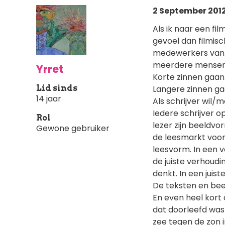
2 September 2012
Als ik naar een fil
gevoel dan filmisc
medewerkers van ee
meerdere mensen be
Yrret
Korte zinnen gaan
Lid sinds
Langere zinnen ga
14 jaar
Als schrijver wil/m
Iedere schrijver op
Rol
lezer zijn beeldvo
Gewone gebruiker
de leesmarkt voor 
leesvorm. In een v
de juiste verhoudi
denkt. In een juis
De teksten en beel
En even heel kort 
dat doorleefd was
zee tegen de zon i