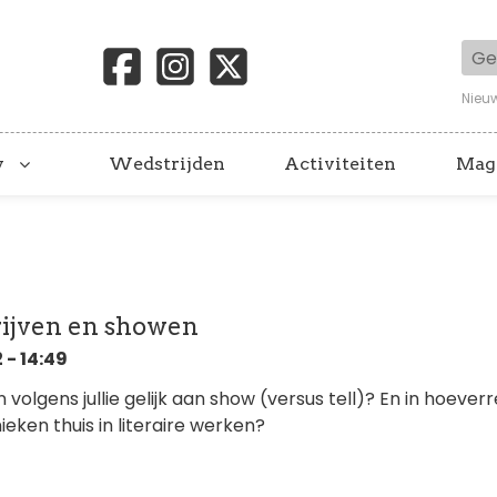
Geb
Nieu
y
Wedstrijden
Activiteiten
Mag
rijven en showen
 - 14:49
en volgens jullie gelijk aan show (versus tell)? En in hoeverr
eken thuis in literaire werken?