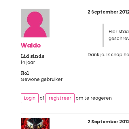
2 September 2012 
Hier staa
geschrev
Waldo
Dank je. Ik snap he
Lid sinds
14 jaar
Rol
Gewone gebruiker
Login
of
registreer
om te reageren
2 September 2012