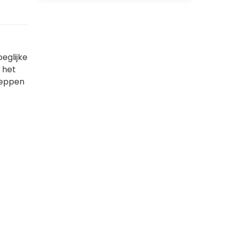
eglijke
 het
cheppen