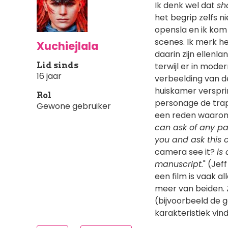
Ik denk wel dat
sh
het begrip zelfs ni
opensla en ik ko
scenes. Ik merk he
Xuchiejlala
daarin zijn ellenl
Lid sinds
terwijl er in mod
16 jaar
verbeelding van d
huiskamer verspri
Rol
personage de trap 
Gewone gebruiker
een reden waarom ik
can ask of any pas
you and ask this of
camera see it?
is 
manuscript.
" (Jef
een film is vaak a
meer van beiden. 
(bijvoorbeeld de 
karakteristiek vin