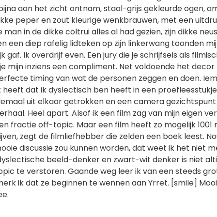
bijna aan het zicht ontnam, staal-grijs gekleurde ogen, 
ikke peper en zout kleurige wenkbrauwen, met een uitdru
 man in de dikke coltrui alles al had gezien, zijn dikke ne
 een diep rafelig lidteken op zijn linkerwang toonden mij 
jk gaf. Ik overdrijf even. Een jury die je schrijfsels als filmis
je mijn inziens een compliment. Net voldoende het decor
perfecte timing van wat de personen zeggen en doen. Ie
t heeft dat ik dyslectisch ben heeft in een proefleesstukj
elemaal uit elkaar getrokken en een camera gezichtspunt
rhaal. Heel apart. Alsof ik een film zag van mijn eigen ver
en fractie off-topic. Maar een film heeft zo mogelijk 1001
jven, zegt de filmliefhebber die zelden een boek leest. Nou
ooie discussie zou kunnen worden, dat weet ik het niet m
dyslectische beeld-denker en zwart-wit denker is niet alti
pic te verstoren. Gaande weg leer ik van een steeds gro
merk ik dat ze beginnen te wennen aan Yrret. [smile] Moo
ee.