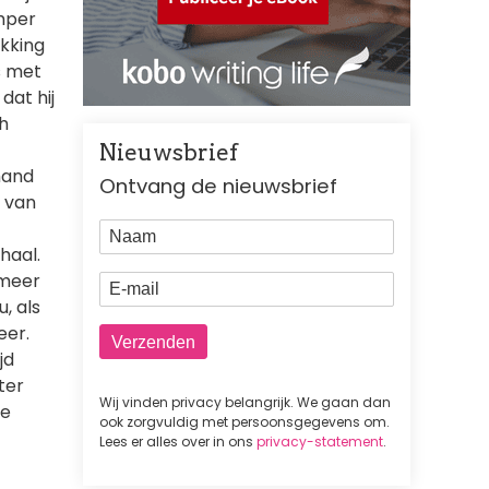
amper
kking
us met
dat hij
ch
Nieuwsbrief
mand
Ontvang de nieuwsbrief
e van
Naam
haal.
 meer
E-mail
, als
eer.
jd
ter
Wij vinden privacy belangrijk. We gaan dan
ie
ook zorgvuldig met persoonsgegevens om.
Lees er alles over in ons
privacy-statement
.