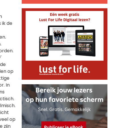
n
 ik de
en.
.
orden.
'
 de
den op
ttige
r. In
ns
ctisch.
lmisch.
icht
veel op
 zijn