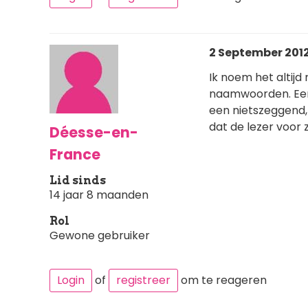
2 September 2012
Ik noem het altijd
naamwoorden. Een b
een nietszeggend, 
dat de lezer voor z
Déesse-en-
France
Lid sinds
14 jaar 8 maanden
Rol
Gewone gebruiker
Login
of
registreer
om te reageren