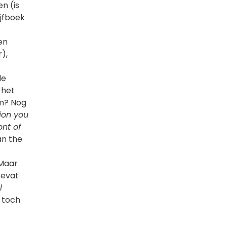
en (is
ijfboek
en
),
de
 het
lm? Nog
ion you
ont of
n the
 Maar
bevat
l
toch