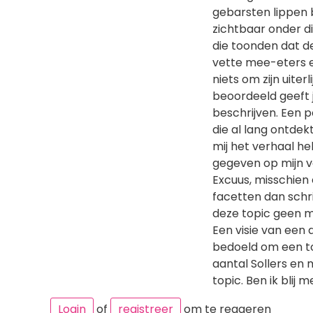
gebarsten lippen 
zichtbaar onder d
die toonden dat de
vette mee-eters en
niets om zijn uiterli
beoordeeld geeft 
beschrijven. Een 
die al lang ontdek
mij het verhaal h
gegeven op mijn ve
Excuus, misschien 
facetten dan schri
deze topic geen m
Een visie van een 
bedoeld om een to
aantal Sollers en 
topic. Ben ik blij m
Login
of
registreer
om te reageren