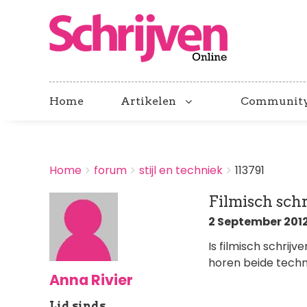
Home
Artikelen
Communit
BREADCRUMBS
Home
forum
stijl en techniek
113791
You
are
Filmisch sch
here:
2 September 2012
Is filmisch schrijv
horen beide techni
Anna Rivier
Lid sinds