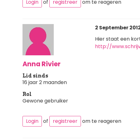
Login
of
registreer
om te reageren
2 September 2012 
Hier staat een kor
http://www.schrij
Anna Rivier
Lid sinds
16 jaar 2 maanden
Rol
Gewone gebruiker
Login
of
registreer
om te reageren