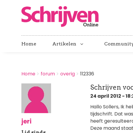
Home
Artikelen
Communit
BREADCRUMBS
Home
forum
overig
112336
You
are
Schrijven voo
here:
24 april 2012 - 18
Hallo Sollers, Ik 
tijdschrift. Dat wa
jeri
heeft geresulteerd
Deze maand staat 
Lid sinds