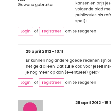
kansen en prijs je
Gewone gebruiker
volgende blad met
publicaties als re
spel)!
Login
of
registreer
om te reageren
25 april 2012 - 10:11
Er kunnen nog andere goede redenen zijn om 
het geld alleen. Dat zul je ook voor jezelf i
je nog meer op dan (eventueel) geld?
Login
of
registreer
om te reageren
25 april 2012 - 15: