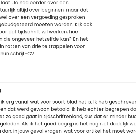
 laat. Je had eerder over een
urlijk altijd over beginnen, maar dat
zij wel over een vergoeding gesproken
 gebudgeteerd moeten worden. Kijk ook
oor dat tijdschrift wil werken, hoe
en die ongeveer hetzelfde kan? En het
 in rotten van drie te trappelen voor
hun schrijf-CV.
8
ik erg vanaf wat voor soort blad het is. Ik heb geschreve
en dat werd gewoon betaald. Ik heb echter begrepen da
 zo goed gaat in tijdschriftenland, dus dat er minder bud
eleden. Als ik het goed begrijp is het nog niet duidelijk w
zou dan, in jouw geval vragen, wat voor artikel het moet wo