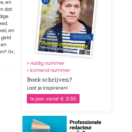
e, en
an dat
dige
eed.
wel, en
 geld
 en
n? Gr,
» Huidig nummer
»
komend nummer
Boek schrijven?
Laat je inspireren!
1e jaar vanaf € 21,50