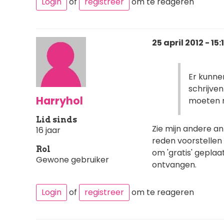
Login
of
registreer
om te reageren
25 april 2012 - 15:
Er kunne
schrijven
Harryhol
moeten m
Lid sinds
Zie mijn andere a
16 jaar
reden voorstellen 
Rol
om 'gratis' gepla
Gewone gebruiker
ontvangen.
Login
of
registreer
om te reageren