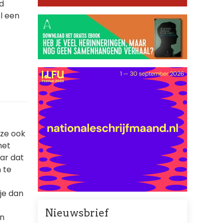
d
el een
eze ook
het
aar dat
 te
je dan
Nieuwsbrief
en