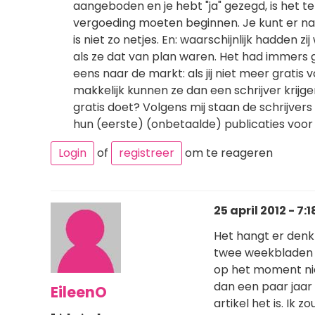
aangeboden en je hebt "ja" gezegd, is het te
vergoeding moeten beginnen. Je kunt er natu
is niet zo netjes. En: waarschijnlijk hadden 
als ze dat van plan waren. Het had immers
eens naar de markt: als jij niet meer gratis v
makkelijk kunnen ze dan een schrijver krijg
gratis doet? Volgens mij staan de schrijvers
hun (eerste) (onbetaalde) publicaties voor 
Login
of
registreer
om te reageren
25 april 2012 - 7:1
Het hangt er denk 
twee weekbladen 
op het moment niet
dan een paar jaar g
EileenO
artikel het is. Ik 