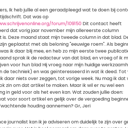
lers, Ik heb jullie al een geraadpleegd wat te doen bij con
ijdschrift. Dat was op
ww.schrijvenonline.org/forum/109150
Dit contact heeft
eerd dat vorig jaar november mijn allereerste column
t is. Deze maand staat mijn tweede column in dat blad. D
zijn geplaatst met als beloning "eeuwige roem". Als begi
 was ik daar blij mee, en heb zo mijn eerste twee publicati
aand sprak ik de redacteur van dat blad, en vroeg of ik 
ijven voor hun blad Hij vroeg naar mijn huidige werkzaam
in de techniek) en was geïnteresseerd in wat ik deed. Tot
ik daar niets over zeggen, tot vorige week. Nu mag ik dat 
k zin om dat artikel te maken. Maar ik wil er nu wel een
g in geld voor als het even kan. Wat zouden jullie doen:
at voor soort artikel en gelijk over de vergoeding begin
fwachtende houding aannemen? Gr, Jeri
nce journalist kan ik je adviseren om duidelijk te zijn over g