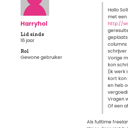
Hallo Sol
met een t
Harryhol
http://w
geresult
Lid sinds
geplaats
16 jaar
columns 
schrijver
Rol
Gewone gebruiker
Vorige m
kon schr
(ik werk 
kort kon 
en heb oo
vergoedin
Vragen w
Of een a
Als fulltime freela