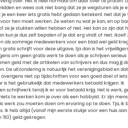
verig over. Het is heel normaal om daar over te praten. L
 midden en wees ook niet bang dat ze je wegsturen als je e
at je een keer iets gratis hebt gedaan betekent niet dat je
 voor hen moet werken. Ze weten nu wat je kan, en op bas
 ze je stukken willen hebben of niet. Het kan zo zijn dat 
an kun je dus zelf bepalen of je dat erg vindt of niet. Ikzelf
en als sommige medewerkers voor een blad wel geld kre
n gratis schrijft voor deze uitgave, tja dan is het vrijwillige
rigens om geen gratis werk te doen als je schrijven serieu
ienen geld met de artikelen van schrijvers en dus mag jij 
en. De uitzondering is natuurlijk het verenigingsblad en da
e overigens niet op tijdschriften voor een goed doel of iets
ar is het gebruikelijk dat medewerkers betaald krijgen. Ik
n schrijfwerk tenzij ik er voor betaald krijg. Het is werk, 
iets te werken kom je over als een hobbyist. Er zijn mens
is werk zou moeten doen om ervaring op te doen. Tja, ik 
. Ik heb altijd (vanaf mijn eerste stukje voor een huis aan
en '80) geld gekregen.