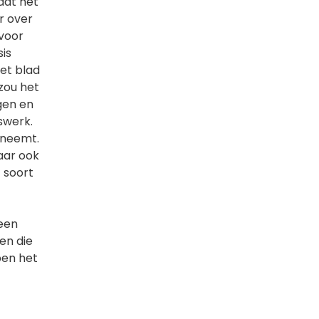
aat het
r over
 voor
is
het blad
 zou het
gen en
rswerk.
s neemt.
daar ook
t soort
geen
en die
ben het