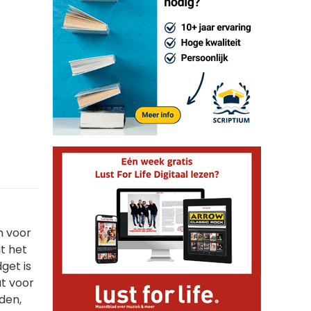
n voor
t het
get is
at voor
rden,