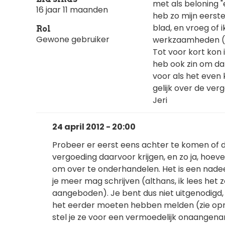
met als beloning "
16 jaar 11 maanden
heb zo mijn eerst
blad, en vroeg of 
Rol
Gewone gebruiker
werkzaamheden (ik
Tot voor kort kon 
heb ook zin om dat
voor als het even 
gelijk over de ve
Jeri
24 april 2012 - 20:00
Probeer er eerst eens achter te komen of d
vergoeding daarvoor krijgen, en zo ja, hoev
om over te onderhandelen. Het is een nadee
je meer mag schrijven (althans, ik lees het z
aangeboden). Je bent dus niet uitgenodigd, e
het eerder moeten hebben melden (zie opme
stel je ze voor een vermoedelijk onaangenam