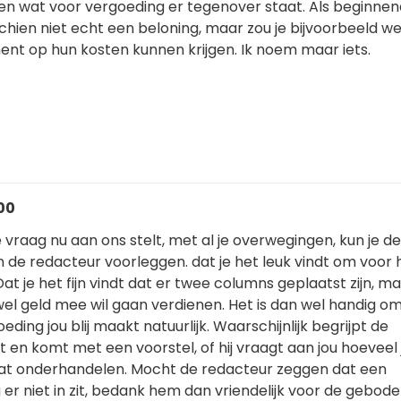
n wat voor vergoeding er tegenover staat. Als beginnen
sschien niet echt een beloning, maar zou je bijvoorbeeld w
nt op hun kosten kunnen krijgen. Ik noem maar iets.
:00
de vraag nu aan ons stelt, met al je overwegingen, kun je d
n de redacteur voorleggen. dat je het leuk vindt om voor 
Dat je het fijn vindt dat er twee columns geplaatst zijn, m
wel geld mee wil gaan verdienen. Het is dan wel handig om
ding jou blij maakt natuurlijk. Waarschijnlijk begrijpt de
 en komt met een voorstel, of hij vraagt aan jou hoeveel 
at onderhandelen. Mocht de redacteur zeggen dat een
g er niet in zit, bedank hem dan vriendelijk voor de gebod