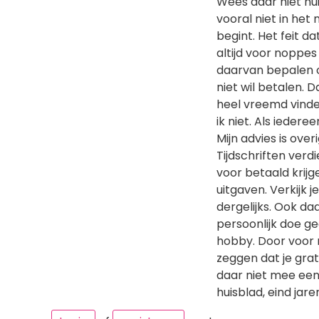
Wees daar niet hui
vooral niet in het
begint. Het feit d
altijd voor noppes
daarvan bepalen of
niet wil betalen. D
heel vreemd vind
ik niet. Als iederee
Mijn advies is ove
Tijdschriften verd
voor betaald krijg
uitgaven. Verkijk j
dergelijks. Ook da
persoonlijk doe gee
hobby. Door voor n
zeggen dat je grat
daar niet mee eens
huisblad, eind jar