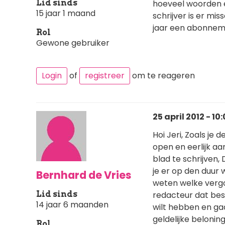
Lid sinds
hoeveel woorden e
15 jaar 1 maand
schrijver is er mi
jaar een abonneme
Rol
Gewone gebruiker
Login
of
registreer
om te reageren
25 april 2012 - 10
Hoi Jeri, Zoals je 
open en eerlijk aa
blad te schrijven, 
je er op den duur 
Bernhard de Vries
weten welke vergoe
Lid sinds
redacteur dat best
14 jaar 6 maanden
wilt hebben en ga
geldelijke belonin
Rol