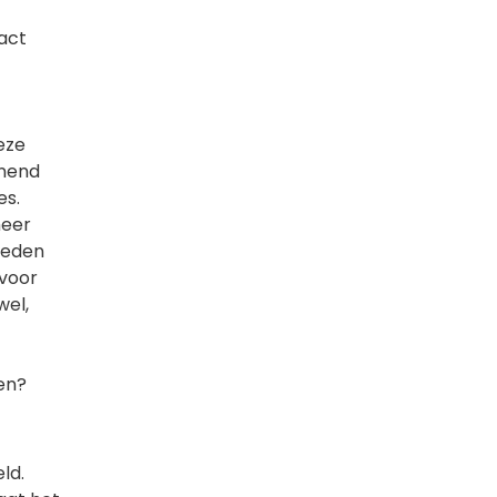
tact
eze
nnend
es.
meer
heden
 voor
wel,
nen?
eld.