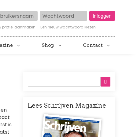
ruikersnaam
Wachtwoord
w profiel aanmaken
Een nieuw wachtwoord kiezen
azine
Shop
Contact
Lees Schrijven Magazine
een
Afbeelding
tact
st is.
atst