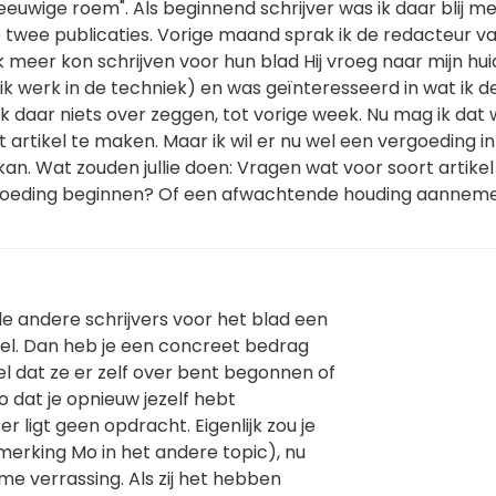
eeuwige roem". Als beginnend schrijver was ik daar blij me
e twee publicaties. Vorige maand sprak ik de redacteur v
ik meer kon schrijven voor hun blad Hij vroeg naar mijn hui
 werk in de techniek) en was geïnteresseerd in wat ik d
ik daar niets over zeggen, tot vorige week. Nu mag ik dat 
 artikel te maken. Maar ik wil er nu wel een vergoeding in
kan. Wat zouden jullie doen: Vragen wat voor soort artikel
rgoeding beginnen? Of een afwachtende houding aanneme
e andere schrijvers voor het blad een
eel. Dan heb je een concreet bedrag
l dat ze er zelf over bent begonnen of
o dat je opnieuw jezelf hebt
r ligt geen opdracht. Eigenlijk zou je
rking Mo in het andere topic), nu
e verrassing. Als zij het hebben