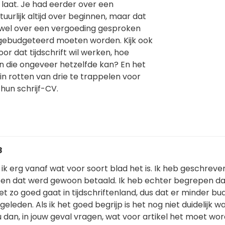
 laat. Je had eerder over een
urlijk altijd over beginnen, maar dat
zij wel over een vergoeding gesproken
 gebudgeteerd moeten worden. Kijk ook
oor dat tijdschrift wil werken, hoe
en die ongeveer hetzelfde kan? En het
 in rotten van drie te trappelen voor
hun schrijf-CV.
8
ik erg vanaf wat voor soort blad het is. Ik heb geschreve
en dat werd gewoon betaald. Ik heb echter begrepen da
 zo goed gaat in tijdschriftenland, dus dat er minder bud
eleden. Als ik het goed begrijp is het nog niet duidelijk w
zou dan, in jouw geval vragen, wat voor artikel het moet wo