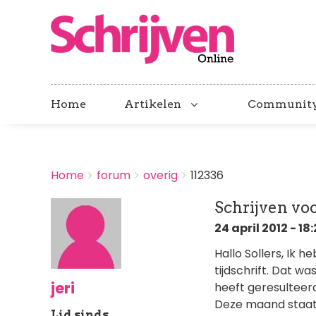
Home
Artikelen
Communit
BREADCRUMBS
Home
forum
overig
112336
You
are
Schrijven voo
here:
24 april 2012 - 18
Hallo Sollers, Ik 
tijdschrift. Dat wa
jeri
heeft geresulteerd
Deze maand staat 
Lid sinds