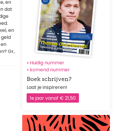
e, en
an dat
dige
eed.
wel, en
 geld
 en
n? Gr,
» Huidig nummer
»
komend nummer
Boek schrijven?
Laat je inspireren!
1e jaar vanaf € 21,50