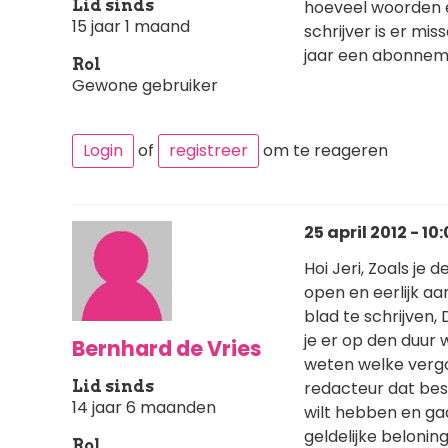
Lid sinds
hoeveel woorden e
15 jaar 1 maand
schrijver is er mi
jaar een abonneme
Rol
Gewone gebruiker
Login
of
registreer
om te reageren
25 april 2012 - 10
Hoi Jeri, Zoals je 
open en eerlijk aa
blad te schrijven, 
je er op den duur 
Bernhard de Vries
weten welke vergoe
Lid sinds
redacteur dat best
14 jaar 6 maanden
wilt hebben en ga
geldelijke belonin
Rol