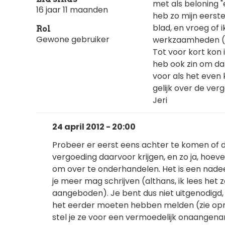
met als beloning "
16 jaar 11 maanden
heb zo mijn eerst
blad, en vroeg of 
Rol
Gewone gebruiker
werkzaamheden (ik
Tot voor kort kon 
heb ook zin om dat
voor als het even 
gelijk over de ve
Jeri
24 april 2012 - 20:00
Probeer er eerst eens achter te komen of d
vergoeding daarvoor krijgen, en zo ja, hoev
om over te onderhandelen. Het is een nadee
je meer mag schrijven (althans, ik lees het z
aangeboden). Je bent dus niet uitgenodigd, e
het eerder moeten hebben melden (zie opme
stel je ze voor een vermoedelijk onaangenam