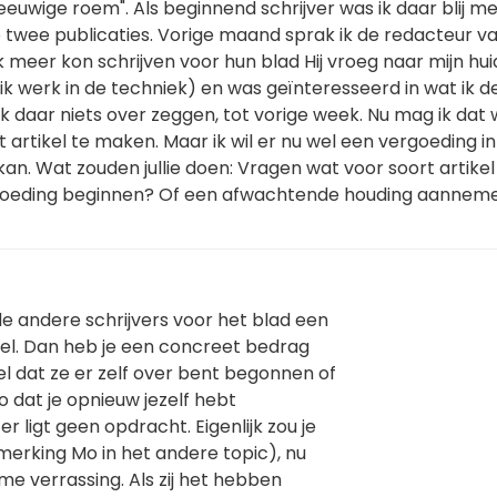
eeuwige roem". Als beginnend schrijver was ik daar blij me
e twee publicaties. Vorige maand sprak ik de redacteur v
ik meer kon schrijven voor hun blad Hij vroeg naar mijn hui
 werk in de techniek) en was geïnteresseerd in wat ik d
ik daar niets over zeggen, tot vorige week. Nu mag ik dat 
 artikel te maken. Maar ik wil er nu wel een vergoeding in
kan. Wat zouden jullie doen: Vragen wat voor soort artikel
rgoeding beginnen? Of een afwachtende houding aanneme
e andere schrijvers voor het blad een
eel. Dan heb je een concreet bedrag
l dat ze er zelf over bent begonnen of
o dat je opnieuw jezelf hebt
r ligt geen opdracht. Eigenlijk zou je
rking Mo in het andere topic), nu
e verrassing. Als zij het hebben