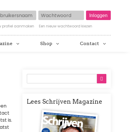
ruikersnaam
Wachtwoord
w profiel aanmaken
Een nieuw wachtwoord kiezen
azine
Shop
Contact
Lees Schrijven Magazine
een
Afbeelding
tact
st is.
atst