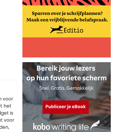
n voor
t het
get is
at voor
rden,