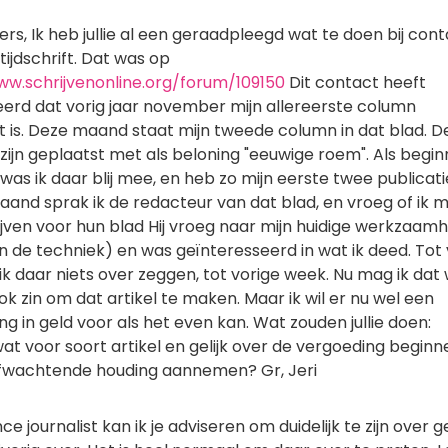
lers, Ik heb jullie al een geraadpleegd wat te doen bij con
ijdschrift. Dat was op
ww.schrijvenonline.org/forum/109150
Dit contact heeft
eerd dat vorig jaar november mijn allereerste column
t is. Deze maand staat mijn tweede column in dat blad. D
zijn geplaatst met als beloning "eeuwige roem". Als begi
 was ik daar blij mee, en heb zo mijn eerste twee publicati
aand sprak ik de redacteur van dat blad, en vroeg of ik 
ijven voor hun blad Hij vroeg naar mijn huidige werkzaam
in de techniek) en was geïnteresseerd in wat ik deed. Tot
ik daar niets over zeggen, tot vorige week. Nu mag ik dat 
k zin om dat artikel te maken. Maar ik wil er nu wel een
g in geld voor als het even kan. Wat zouden jullie doen:
at voor soort artikel en gelijk over de vergoeding begin
fwachtende houding aannemen? Gr, Jeri
nce journalist kan ik je adviseren om duidelijk te zijn over g