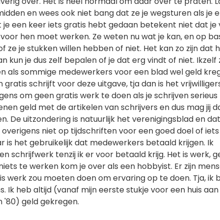
verig over. Het is heel normaal om daar over te praten. L
 midden en wees ook niet bang dat ze je wegsturen als je e
at je een keer iets gratis hebt gedaan betekent niet dat je
 voor hen moet werken. Ze weten nu wat je kan, en op bas
 ze je stukken willen hebben of niet. Het kan zo zijn dat 
an kun je dus zelf bepalen of je dat erg vindt of niet. Ikzelf
en als sommige medewerkers voor een blad wel geld kre
n gratis schrijft voor deze uitgave, tja dan is het vrijwillige
rigens om geen gratis werk te doen als je schrijven serieu
ienen geld met de artikelen van schrijvers en dus mag jij 
en. De uitzondering is natuurlijk het verenigingsblad en da
e overigens niet op tijdschriften voor een goed doel of iets
ar is het gebruikelijk dat medewerkers betaald krijgen. Ik
n schrijfwerk tenzij ik er voor betaald krijg. Het is werk, 
iets te werken kom je over als een hobbyist. Er zijn mens
is werk zou moeten doen om ervaring op te doen. Tja, ik 
. Ik heb altijd (vanaf mijn eerste stukje voor een huis aan
en '80) geld gekregen.