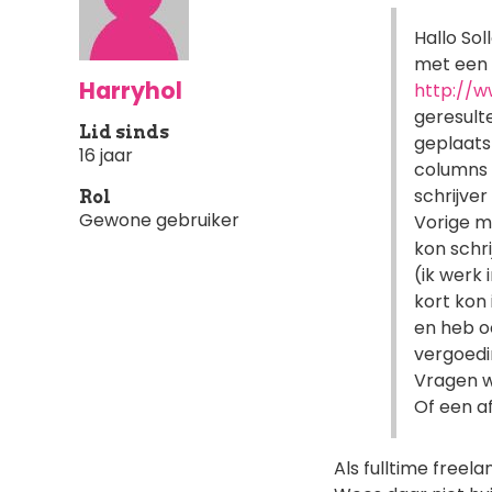
Hallo Sol
met een t
Harryhol
http://w
geresult
Lid sinds
geplaats
16 jaar
columns 
schrijver
Rol
Gewone gebruiker
Vorige m
kon schr
(ik werk 
kort kon 
en heb oo
vergoedin
Vragen w
Of een a
Als fulltime freela