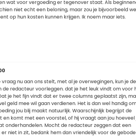
n wat voor vergoeding er tegenover staat. Als beginnen
sschien niet echt een beloning, maar zou je bijvoorbeeld w
nt op hun kosten kunnen krijgen. Ik noem maar iets.
:00
de vraag nu aan ons stelt, met al je overwegingen, kun je d
n de redacteur voorleggen. dat je het leuk vindt om voor 
Dat je het fijn vindt dat er twee columns geplaatst zijn, m
wel geld mee wil gaan verdienen. Het is dan wel handig om
ding jou blij maakt natuurlijk. Waarschijnlijk begrijpt de
 en komt met een voorstel, of hij vraagt aan jou hoeveel 
at onderhandelen. Mocht de redacteur zeggen dat een
g er niet in zit, bedank hem dan vriendelijk voor de gebod