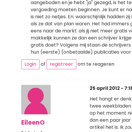
aangeboden en je hebt "ja" gezegd, is het te
vergoeding moeten beginnen. Je kunt er natu
is niet zo netjes. En: waarschijnlijk hadden 
als ze dat van plan waren. Het had immers
eens naar de markt: als jij niet meer gratis v
makkelijk kunnen ze dan een schrijver krijg
gratis doet? Volgens mij staan de schrijvers
hun (eerste) (onbetaalde) publicaties voor 
Login
of
registreer
om te reageren
25 april 2012 - 7:1
Het hangt er denk 
twee weekbladen 
op het moment niet
dan een paar jaar g
EileenO
artikel het is. Ik 