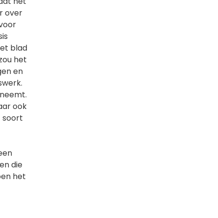
aat het
r over
 voor
is
het blad
 zou het
gen en
rswerk.
s neemt.
daar ook
t soort
geen
en die
ben het