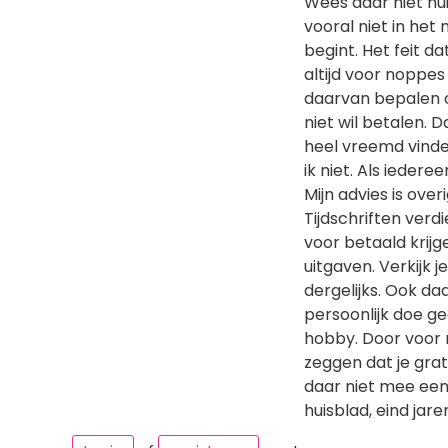
Wees daar niet hui
vooral niet in het
begint. Het feit d
altijd voor noppes
daarvan bepalen of
niet wil betalen. D
heel vreemd vind
ik niet. Als iederee
Mijn advies is ove
Tijdschriften verd
voor betaald krijg
uitgaven. Verkijk j
dergelijks. Ook da
persoonlijk doe gee
hobby. Door voor n
zeggen dat je grat
daar niet mee eens
huisblad, eind jar