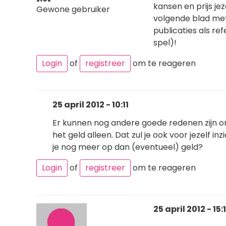
kansen en prijs je
Gewone gebruiker
volgende blad met
publicaties als re
spel)!
Login
of
registreer
om te reageren
25 april 2012 - 10:11
Er kunnen nog andere goede redenen zijn om 
het geld alleen. Dat zul je ook voor jezelf i
je nog meer op dan (eventueel) geld?
Login
of
registreer
om te reageren
25 april 2012 - 15: