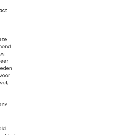
tact
eze
nnend
es.
meer
heden
 voor
wel,
nen?
eld.