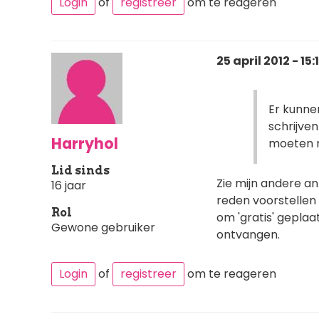
Login
of
registreer
om te reageren
25 april 2012 - 15:
Er kunne
schrijven
Harryhol
moeten m
Lid sinds
Zie mijn andere a
16 jaar
reden voorstellen 
Rol
om 'gratis' gepla
Gewone gebruiker
ontvangen.
Login
of
registreer
om te reageren