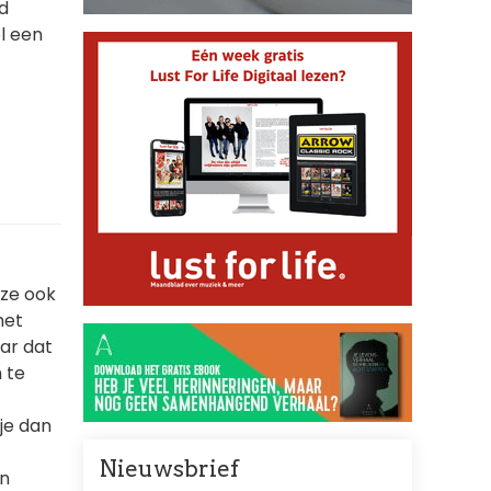
d
el een
eze ook
het
aar dat
 te
je dan
Nieuwsbrief
en