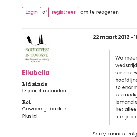
Login
of
registreer
om te reageren
22 maart 2012 - 1
Wanneer 
wedstrij
Ellabella
andere we
hoofdlij
Lid sinds
zo enorm
17 jaar 4 maanden
zou nodi
Iemand e
Rol
Gewone gebruiker
het alle
Pluslid
aan je sch
Sorry, maar ik volg