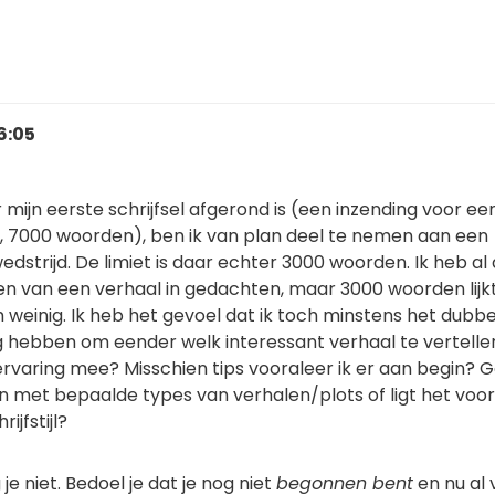
6:05
mijn eerste schrijfsel afgerond is (een inzending voor ee
d, 7000 woorden), ben ik van plan deel te nemen aan een
dstrijd. De limiet is daar echter 3000 woorden. Ik heb al
nen van een verhaal in gedachten, maar 3000 woorden lij
 weinig. Ik heb het gevoel dat ik toch minstens het dubb
g hebben om eender welk interessant verhaal te vertelle
rvaring mee? Misschien tips vooraleer ik er aan begin? 
en met bepaalde types van verhalen/plots of ligt het voor
rijfstijl?
 je niet. Bedoel je dat je nog niet
begonnen bent
en nu al 