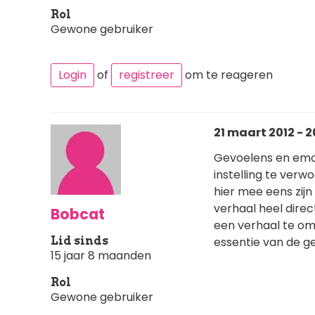
Rol
Gewone gebruiker
Login
of
registreer
om te reageren
21 maart 2012 - 2
Gevoelens en emoti
instelling te verw
hier mee eens zijn
verhaal heel dire
Bobcat
een verhaal te oms
Lid sinds
essentie van de g
15 jaar 8 maanden
Rol
Gewone gebruiker