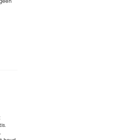
 geen
t
is.
,