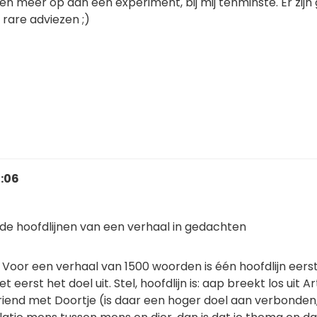
en meer op dan een experiment, bij mij tenminste. Er zijn
 rare adviezen ;)
9:06
l de hoofdlijnen van een verhaal in gedachten
it. Voor een verhaal van 1500 woorden is één hoofdlijn eers
eerst het doel uit. Stel, hoofdlijn is: aap breekt los uit Art
vriend met Doortje (is daar een hoger doel aan verbonden