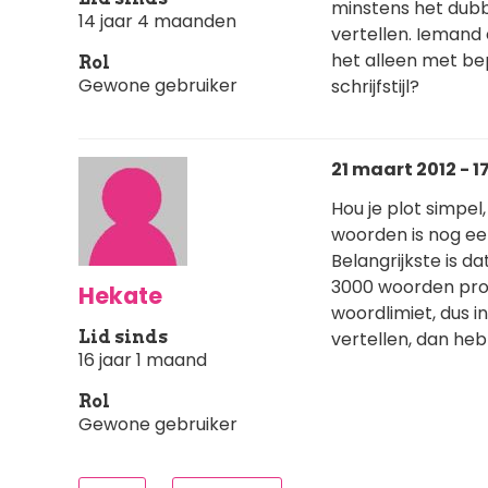
minstens het dubb
14 jaar 4 maanden
vertellen. Iemand 
het alleen met bep
Rol
Gewone gebruiker
schrijfstijl?
21 maart 2012 - 1
Hou je plot simpel
woorden is nog een 
Belangrijkste is d
3000 woorden prob
Hekate
woordlimiet, dus i
Lid sinds
vertellen, dan heb 
16 jaar 1 maand
Rol
Gewone gebruiker