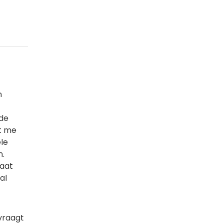
n
 de
kt me
ele
n.
Gaat
al
vraagt