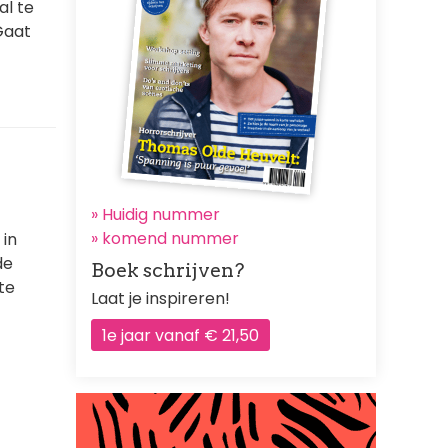
al te
Gaat
» Huidig nummer
»
komend nummer
 in
de
Boek schrijven?
te
Laat je inspireren!
1e jaar vanaf € 21,50