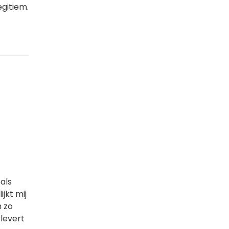
egitiem.
als
jkt mij
n zo
 levert