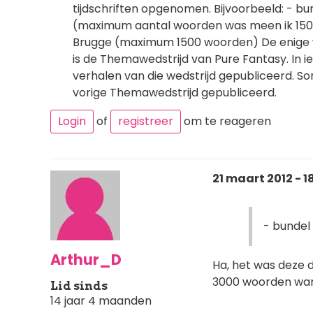
tijdschriften opgenomen. Bijvoorbeeld: - bund
(maximum aantal woorden was meen ik 1500)
Brugge (maximum 1500 woorden) De enige w
is de Themawedstrijd van Pure Fantasy. In
verhalen van die wedstrijd gepubliceerd. 
vorige Themawedstrijd gepubliceerd.
Login
of
registreer
om te reageren
21 maart 2012 - 1
- bundel
Arthur_D
Ha, het was deze d
3000 woorden waren
Lid sinds
14 jaar 4 maanden