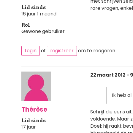
met schrijven zeld
Lid sinds
rare vragen, enkel
16 jaar 1 maand
Rol
Gewone gebruiker
Login
of
registreer
om te reageren
22 maart 2012 - 
Ik heb a
Thérèse
Schrijf die eens u
voldoende. Maar zet 
Lid sinds
Doel: hij raakt be
17 jaar