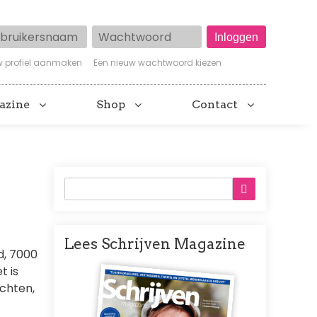
ruikersnaam
Wachtwoord
w profiel aanmaken
Een nieuw wachtwoord kiezen
azine
Shop
Contact
Lees Schrijven Magazine
d, 7000
Afbeelding
t is
achten,