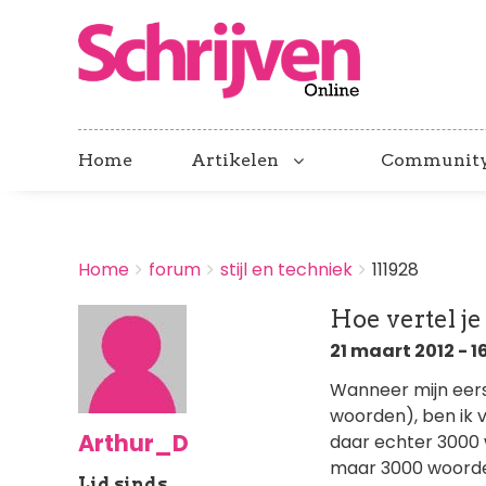
Home
Artikelen
Communit
BREADCRUMBS
Home
forum
stijl en techniek
111928
You
are
Hoe vertel j
here:
21 maart 2012 - 1
Wanneer mijn eerst
woorden), ben ik v
Arthur_D
daar echter 3000 
maar 3000 woorden 
Lid sinds