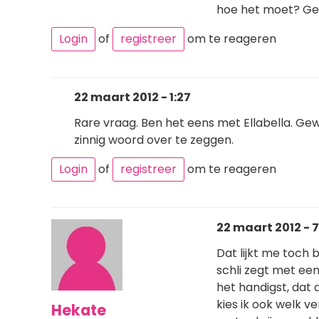
hoe het moet? Gewo
Login
of
registreer
om te reageren
22 maart 2012 - 1:27
Rare vraag. Ben het eens met Ellabella. Ge
zinnig woord over te zeggen.
Login
of
registreer
om te reageren
22 maart 2012 - 7
Dat lijkt me toch 
schli zegt met een
het handigst, dat 
kies ik ook welk v
Hekate