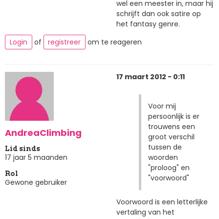
wel een meester in, maar hij
schrijft dan ook satire op
het fantasy genre.
Login
of
registreer
om te reageren
17 maart 2012 - 0:11
Voor mij
persoonlijk is er
trouwens een
AndreaClimbing
groot verschil
tussen de
Lid sinds
woorden
17 jaar 5 maanden
"proloog" en
Rol
"voorwoord"
Gewone gebruiker
Voorwoord is een letterlijke
vertaling van het