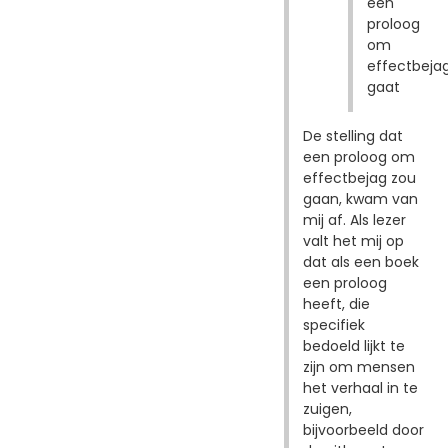
een
proloog
om
effectbeja
gaat
De stelling dat
een proloog om
effectbejag zou
gaan, kwam van
mij af. Als lezer
valt het mij op
dat als een boek
een proloog
heeft, die
specifiek
bedoeld lijkt te
zijn om mensen
het verhaal in te
zuigen,
bijvoorbeeld door