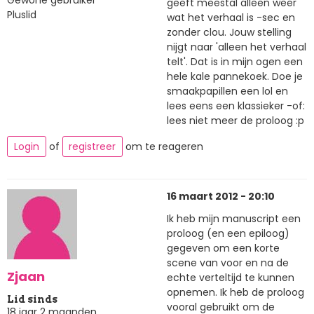
geeft meestal alleen weer
Pluslid
wat het verhaal is -sec en
zonder clou. Jouw stelling
nijgt naar 'alleen het verhaal
telt'. Dat is in mijn ogen een
hele kale pannekoek. Doe je
smaakpapillen een lol en
lees eens een klassieker -of:
lees niet meer de proloog :p
Login
of
registreer
om te reageren
16 maart 2012 - 20:10
Ik heb mijn manuscript een
proloog (en een epiloog)
gegeven om een korte
scene van voor en na de
Zjaan
echte verteltijd te kunnen
opnemen. Ik heb de proloog
Lid sinds
vooral gebruikt om de
18 jaar 2 maanden