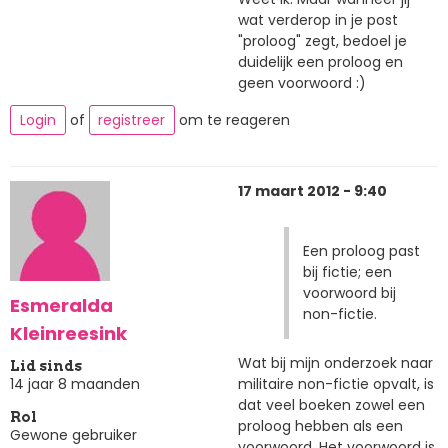
wat verderop in je post
"proloog" zegt, bedoel je
duidelijk een proloog en
geen voorwoord :)
Login
of
registreer
om te reageren
17 maart 2012 - 9:40
Een proloog past
bij fictie; een
voorwoord bij
Esmeralda
non-fictie.
Kleinreesink
Wat bij mijn onderzoek naar
Lid sinds
militaire non-fictie opvalt, is
14 jaar 8 maanden
dat veel boeken zowel een
Rol
proloog hebben als een
Gewone gebruiker
voorwoord. Het voorwoord is