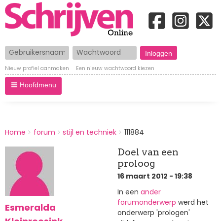
Gebruikersnaam
Wachtwoord
Nieuw profiel aanmaken
Een nieuw wachtwoord kiezen
Hoofdmenu
BREADCRUMBS
Home
forum
stijl en techniek
111884
You
are
Doel van een
here:
proloog
16 maart 2012 - 19:38
In een
ander
forumonderwerp
werd het
Esmeralda
onderwerp 'prologen'