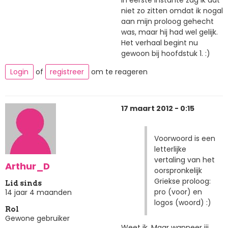
niet zo zitten omdat ik nogal
aan mijn proloog gehecht
was, maar hij had wel gelijk.
Het verhaal begint nu
gewoon bij hoofdstuk 1. :)
Login
of
registreer
om te reageren
17 maart 2012 - 0:15
Voorwoord is een
letterlijke
vertaling van het
Arthur_D
oorspronkelijk
Griekse proloog:
Lid sinds
pro (voor) en
14 jaar 4 maanden
logos (woord) :)
Rol
Gewone gebruiker
Weet ik. Maar wanneer jij