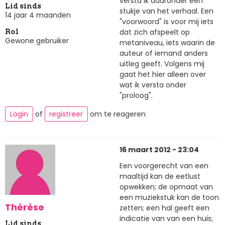
versta ik daaronder een
Lid sinds
stukje van het verhaal. Een
14 jaar 4 maanden
"voorwoord" is voor mij iets
dat zich afspeelt op
Rol
Gewone gebruiker
metaniveau, iets waarin de
auteur of iemand anders
uitleg geeft. Volgens mij
gaat het hier alleen over
wat ik versta onder
"proloog".
Login
of
registreer
om te reageren
16 maart 2012 - 23:04
Een voorgerecht van een
maaltijd kan de eetlust
opwekken; de opmaat van
een muziekstuk kan de toon
Thérèse
zetten; een hal geeft een
indicatie van van een huis;
Lid sinds