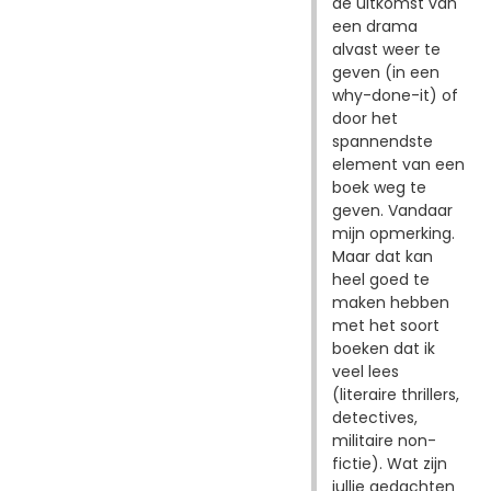
de uitkomst van
een drama
alvast weer te
geven (in een
why-done-it) of
door het
spannendste
element van een
boek weg te
geven. Vandaar
mijn opmerking.
Maar dat kan
heel goed te
maken hebben
met het soort
boeken dat ik
veel lees
(literaire thrillers,
detectives,
militaire non-
fictie). Wat zijn
jullie gedachten