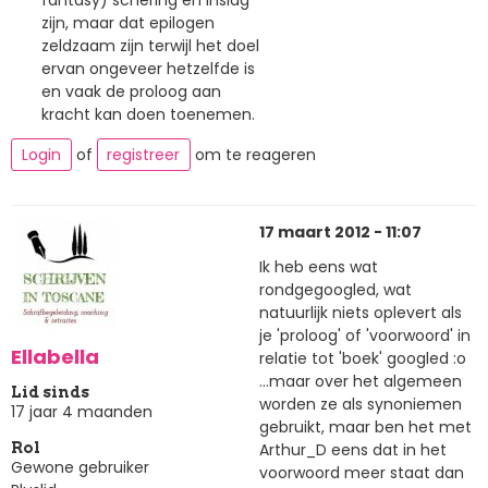
fantasy) schering en inslag
zijn, maar dat epilogen
zeldzaam zijn terwijl het doel
ervan ongeveer hetzelfde is
en vaak de proloog aan
kracht kan doen toenemen.
Login
of
registreer
om te reageren
17 maart 2012 - 11:07
Ik heb eens wat
rondgegoogled, wat
natuurlijk niets oplevert als
je 'proloog' of 'voorwoord' in
Ellabella
relatie tot 'boek' googled :o
...maar over het algemeen
Lid sinds
worden ze als synoniemen
17 jaar 4 maanden
gebruikt, maar ben het met
Arthur_D eens dat in het
Rol
Gewone gebruiker
voorwoord meer staat dan