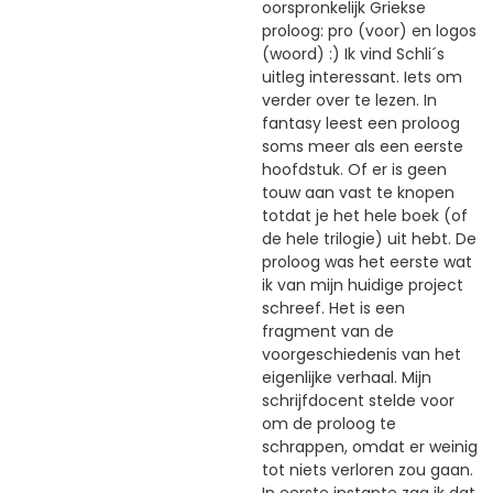
oorspronkelijk Griekse
proloog: pro (voor) en logos
(woord) :) Ik vind Schli´s
uitleg interessant. Iets om
verder over te lezen. In
fantasy leest een proloog
soms meer als een eerste
hoofdstuk. Of er is geen
touw aan vast te knopen
totdat je het hele boek (of
de hele trilogie) uit hebt. De
proloog was het eerste wat
ik van mijn huidige project
schreef. Het is een
fragment van de
voorgeschiedenis van het
eigenlijke verhaal. Mijn
schrijfdocent stelde voor
om de proloog te
schrappen, omdat er weinig
tot niets verloren zou gaan.
In eerste instante zag ik dat