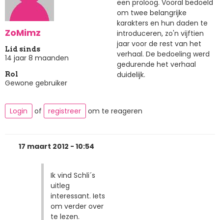
een proloog. Vooral bedoeld
om twee belangrijke
karakters en hun daden te
ZoMimz
introduceren, zo'n vijftien
jaar voor de rest van het
Lid sinds
verhaal. De bedoeling werd
14 jaar 8 maanden
gedurende het verhaal
duidelijk.
Rol
Gewone gebruiker
Login
of
registreer
om te reageren
17 maart 2012 - 10:54
Ik vind Schli´s
uitleg
interessant. Iets
om verder over
te lezen.