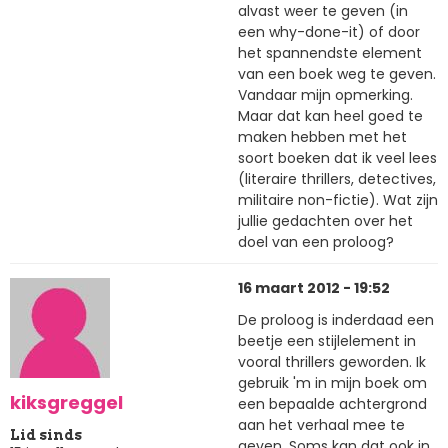
alvast weer te geven (in
een why-done-it) of door
het spannendste element
van een boek weg te geven.
Vandaar mijn opmerking.
Maar dat kan heel goed te
maken hebben met het
soort boeken dat ik veel lees
(literaire thrillers, detectives,
militaire non-fictie). Wat zijn
jullie gedachten over het
doel van een proloog?
16 maart 2012 - 19:52
De proloog is inderdaad een
beetje een stijlelement in
vooral thrillers geworden. Ik
gebruik 'm in mijn boek om
kiksgreggel
een bepaalde achtergrond
aan het verhaal mee te
Lid sinds
geven. Soms kan dat ook in