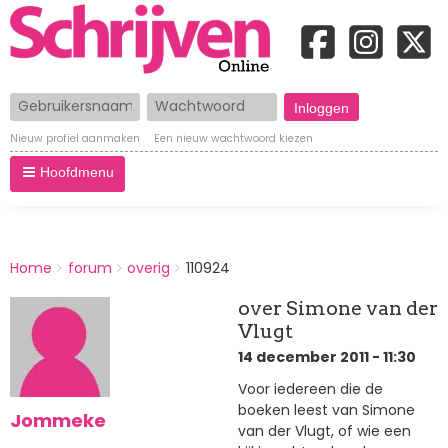
Gebruikersnaam
Wachtwoord
Nieuw profiel aanmaken
Een nieuw wachtwoord kiezen
Hoofdmenu
BREADCRUMBS
Home
forum
overig
110924
You
are
over Simone van der
here:
Vlugt
14 december 2011 - 11:30
Voor iedereen die de
boeken leest van Simone
Jommeke
van der Vlugt, of wie een