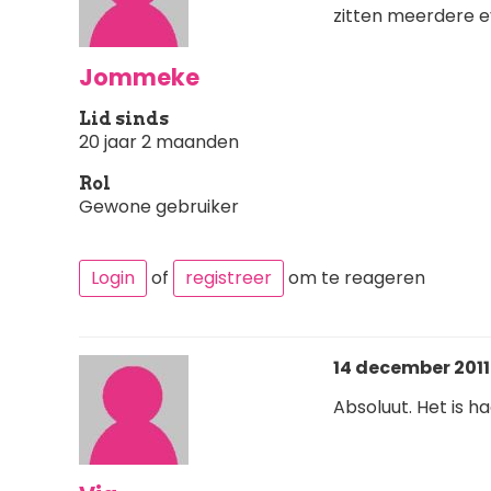
zitten meerdere ey
Jommeke
Lid sinds
20 jaar 2 maanden
Rol
Gewone gebruiker
Login
of
registreer
om te reageren
14 december 2011 
Absoluut. Het is 