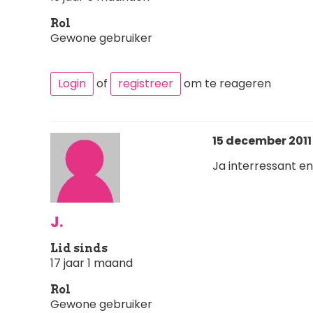
Rol
Gewone gebruiker
Login
of
registreer
om te reageren
15 december 2011 
Ja interressant e
J.
Lid sinds
17 jaar 1 maand
Rol
Gewone gebruiker