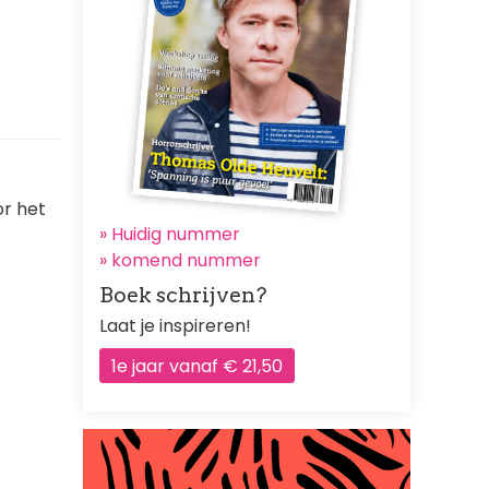
or het
» Huidig nummer
»
komend nummer
Boek schrijven?
Laat je inspireren!
1e jaar vanaf € 21,50