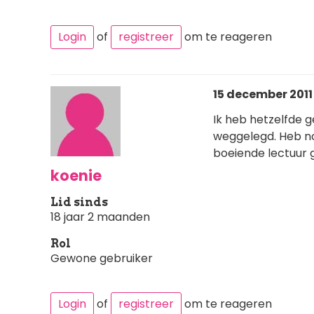
Login
of
registreer
om te reageren
15 december 2011 
Ik heb hetzelfde g
weggelegd. Heb no
boeiende lectuur 
koenie
Lid sinds
18 jaar 2 maanden
Rol
Gewone gebruiker
Login
of
registreer
om te reageren