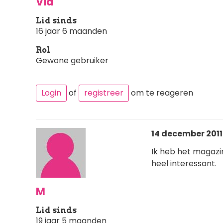
Via
Lid sinds
16 jaar 6 maanden
Rol
Gewone gebruiker
Login
of
registreer
om te reageren
14 december 2011
Ik heb het magazin
heel interessant.
M
Lid sinds
19 jaar 5 maanden