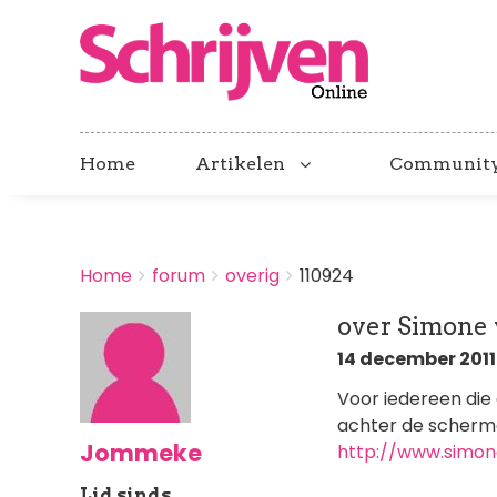
Home
Artikelen
Communit
BREADCRUMBS
Home
forum
overig
110924
You
are
over Simone 
here:
14 december 2011 
Voor iedereen die 
achter de scherme
Jommeke
http://www.simon
Lid sinds