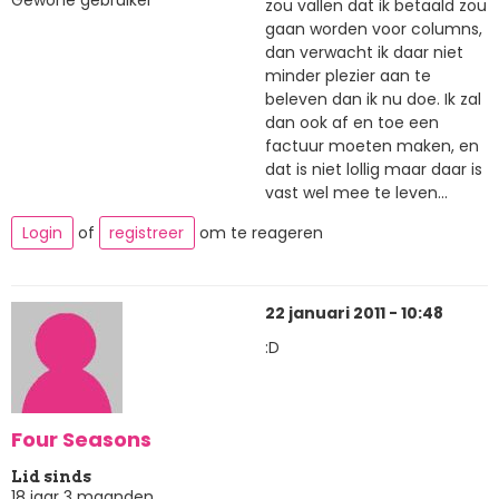
Gewone gebruiker
zou vallen dat ik betaald zou
gaan worden voor columns,
dan verwacht ik daar niet
minder plezier aan te
beleven dan ik nu doe. Ik zal
dan ook af en toe een
factuur moeten maken, en
dat is niet lollig maar daar is
vast wel mee te leven...
Login
of
registreer
om te reageren
22 januari 2011 - 10:48
:D
Four Seasons
Lid sinds
18 jaar 3 maanden