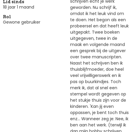
schrijven echt je werk
Lid sinds
18 jaar 1 maand
geworden. Nu schrijf ik,
omdat ik het leuk vind om
Rol
te doen. Het begon als een
Gewone gebruiker
probeersel en dat heeft leuk
uitgepakt. Twee boeken
uitgegeven, twee in de
maak en volgende maand
een gesprek bij de uitgever
over twee manuscripten.
Naast het schrijven ben ik
thuisblijfmoeder, doe heel
veel vrijwilligerswerk en ik
pas op buurkindjes. Toch
merk ik, dat al snel een
stempel wordt gegeven op
het stukje thuis zijn voor de
kinderen. 'Kan jij even
oppassen, je bent toch thuis
enz... Wanneer zeg je: Nee, ik
ben aan het werk. (terwijl ik
dan mijn hobby schrijven