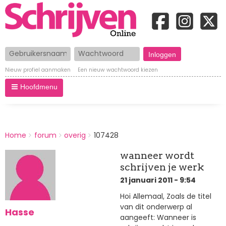
Gebruikersnaam
Wachtwoord
Nieuw profiel aanmaken
Een nieuw wachtwoord kiezen
Hoofdmenu
BREADCRUMBS
Home
forum
overig
107428
You
are
wanneer wordt
here:
schrijven je werk
21 januari 2011 - 9:54
Hoi Allemaal, Zoals de titel
van dit onderwerp al
Hasse
aangeeft: Wanneer is