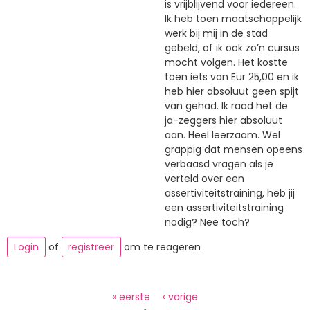
is vrijblijvend voor iedereen.
Ik heb toen maatschappelijk
werk bij mij in de stad
gebeld, of ik ook zo’n cursus
mocht volgen. Het kostte
toen iets van Eur 25,00 en ik
heb hier absoluut geen spijt
van gehad. Ik raad het de
ja-zeggers hier absoluut
aan. Heel leerzaam. Wel
grappig dat mensen opeens
verbaasd vragen als je
verteld over een
assertiviteitstraining, heb jij
een assertiviteitstraining
nodig? Nee toch?
Login
of
registreer
om te reageren
Paginering
Eerste
« eerste
Vorige
‹ vorige