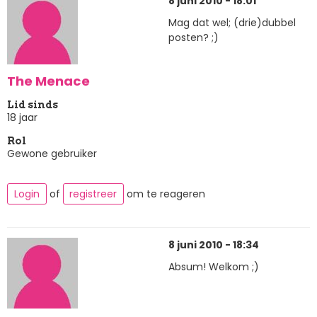
8 juni 2010 - 18:01
Mag dat wel; (drie)dubbel
posten? ;)
The Menace
Lid sinds
18 jaar
Rol
Gewone gebruiker
Login
of
registreer
om te reageren
8 juni 2010 - 18:34
Absum! Welkom ;)