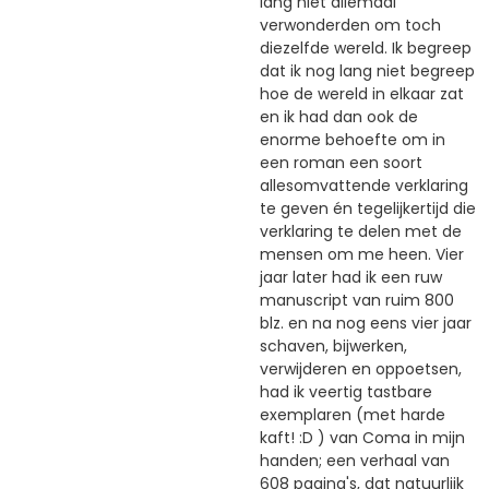
lang niet allemaal
verwonderden om toch
diezelfde wereld. Ik begreep
dat ik nog lang niet begreep
hoe de wereld in elkaar zat
en ik had dan ook de
enorme behoefte om in
een roman een soort
allesomvattende verklaring
te geven én tegelijkertijd die
verklaring te delen met de
mensen om me heen. Vier
jaar later had ik een ruw
manuscript van ruim 800
blz. en na nog eens vier jaar
schaven, bijwerken,
verwijderen en oppoetsen,
had ik veertig tastbare
exemplaren (met harde
kaft! :D ) van Coma in mijn
handen; een verhaal van
608 pagina's, dat natuurlijk