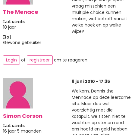
vraag misschien een
The Menace
multiple choice kunnen
maken, wat betreft vanuit
Lid sinds
welke hoek en op welke
18 jaar
wijze?
Rol
Gewone gebruiker
Login
of
registreer
om te reageren
8 juni 2010 - 17:35
Welkom, Dennis the
Mennace op deze leerzame
site. Maar doe wel
voorzichtig met die
Simon Corson
katapult. we zitten niet te
wachten op stenen rond
Lid sinds
ons hoofd en geld hebben
16 jaar 5 maanden