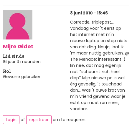
8 juni 2010 - 18:46
Correctie, triplepost...
Vandaag voor 't eerst op
het internet met m'n
nieuwe laptop en stap niets
Mijre Gidet
van dat ding. Nouja, laat ik
'm maar nuttig gebruiken. @
Lid sinds
The Menace; interessant :)
16 jaar 3 maanden
En nee, dat mag eigenlijk
niet *schaamt zich heel
Rol
Gewone gebruiker
diep* Mijn nieuwe pc is wel
érg gevoelig, 't touchpad
dan... Was 't ouwe krot van
m'n vriend gewend waar je
echt op moet rammen,
vandaar.
Login
of
registreer
om te reageren