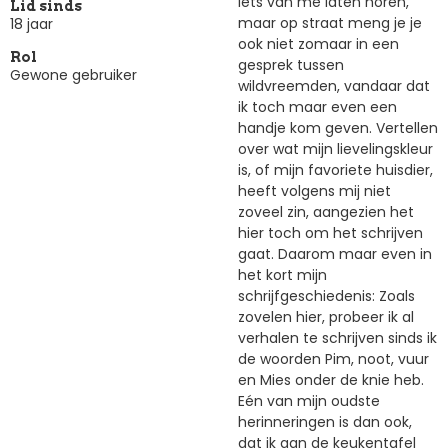
iets van me laten horen,
Lid sinds
maar op straat meng je je
18 jaar
ook niet zomaar in een
Rol
gesprek tussen
Gewone gebruiker
wildvreemden, vandaar dat
ik toch maar even een
handje kom geven. Vertellen
over wat mijn lievelingskleur
is, of mijn favoriete huisdier,
heeft volgens mij niet
zoveel zin, aangezien het
hier toch om het schrijven
gaat. Daarom maar even in
het kort mijn
schrijfgeschiedenis: Zoals
zovelen hier, probeer ik al
verhalen te schrijven sinds ik
de woorden Pim, noot, vuur
en Mies onder de knie heb.
Eén van mijn oudste
herinneringen is dan ook,
dat ik aan de keukentafel