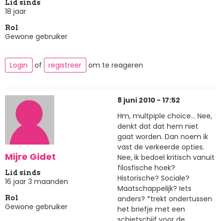
Lid sinds
18 jaar
Rol
Gewone gebruiker
Login
of
registreer
om te reageren
8 juni 2010 - 17:52
Hm, multpiple choice... Nee,
denkt dat dat hem niet
gaat worden. Dan noem ik
vast de verkeerde opties.
Mijre Gidet
Nee, ik bedoel kritisch vanuit
filosfische hoek?
Lid sinds
Historische? Sociale?
16 jaar 3 maanden
Maatschappelijk? Iets
anders? *trekt ondertussen
Rol
Gewone gebruiker
het briefje met een
schietschijf voor de