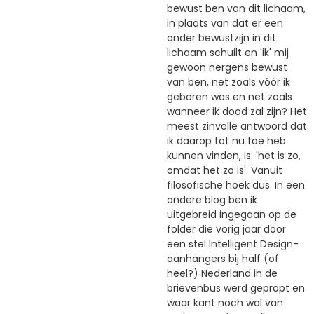
bewust ben van dit lichaam,
in plaats van dat er een
ander bewustzijn in dit
lichaam schuilt en 'ik' mij
gewoon nergens bewust
van ben, net zoals vóór ik
geboren was en net zoals
wanneer ik dood zal zijn? Het
meest zinvolle antwoord dat
ik daarop tot nu toe heb
kunnen vinden, is: 'het is zo,
omdat het zo is'. Vanuit
filosofische hoek dus. In een
andere blog ben ik
uitgebreid ingegaan op de
folder die vorig jaar door
een stel Intelligent Design-
aanhangers bij half (of
heel?) Nederland in de
brievenbus werd gepropt en
waar kant noch wal van