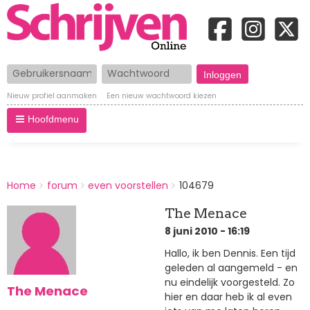
Gebruikersnaam
Wachtwoord
Nieuw profiel aanmaken
Een nieuw wachtwoord kiezen
Hoofdmenu
BREADCRUMBS
Home
forum
even voorstellen
104679
You
are
The Menace
here:
8 juni 2010 - 16:19
Hallo, ik ben Dennis. Een tijd
geleden al aangemeld - en
nu eindelijk voorgesteld. Zo
The Menace
hier en daar heb ik al even