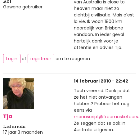
van Australia is close to
Rol
Gewone gebruiker
heaven maar niet zo
dichtbij civilisatie. Mais c'est
la vie. Ik woon 1800 km
noordelijk van Brisbane
vandaan. In ieder geval
hartelijk dank voor je
attentie en advies Tja.
Login
of
registreer
om te reageren
14 februari 2010 - 22:42
Toch vreemd. Denk je dat
ze het niet ontvangen
hebben? Probeer het nog
eens via
Tja
manuscript@freemusketeers.
Ze zeggen dat ze ook in
Lid sinds
Australië uitgeven.
17 jaar 3 maanden