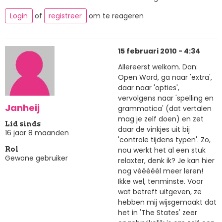
Login
of
registreer
om te reageren
15 februari 2010 - 4:34
Allereerst welkom. Dan:
Open Word, ga naar 'extra',
daar naar 'opties',
vervolgens naar 'spelling en
Janheij
grammatica' (dat vertalen
mag je zelf doen) en zet
Lid sinds
daar de vinkjes uit bij
16 jaar 8 maanden
'controle tijdens typen'. Zo,
nou werkt het al een stuk
Rol
Gewone gebruiker
relaxter, denk ik? Je kan hier
nog vééééél meer leren!
Ikke wel, tenminste. Voor
wat betreft uitgeven, ze
hebben mij wijsgemaakt dat
het in 'The States' zeer