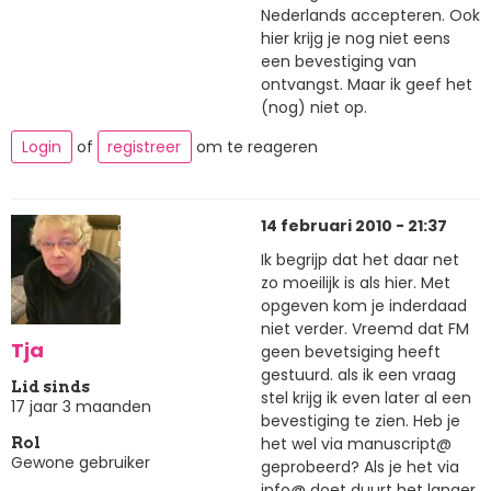
Nederlands accepteren. Ook
hier krijg je nog niet eens
een bevestiging van
ontvangst. Maar ik geef het
(nog) niet op.
Login
of
registreer
om te reageren
14 februari 2010 - 21:37
Ik begrijp dat het daar net
zo moeilijk is als hier. Met
opgeven kom je inderdaad
niet verder. Vreemd dat FM
Tja
geen bevetsiging heeft
gestuurd. als ik een vraag
Lid sinds
stel krijg ik even later al een
17 jaar 3 maanden
bevestiging te zien. Heb je
het wel via manuscript@
Rol
Gewone gebruiker
geprobeerd? Als je het via
info@ doet duurt het langer.