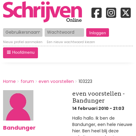
Gebruikersnaam
Wachtwoord
Nieuw profiel aanmaken
Een nieuw wachtwoord kiezen
Hoofdmenu
BREADCRUMBS
Home
forum
even voorstellen
103223
You
are
even voorstellen -
here:
Bandunger
14 februari 2010 - 21:03
Hallo hallo. Ik ben de
Bandunger, een hele nieuwe
Bandunger
hier. Ben heel blij deze