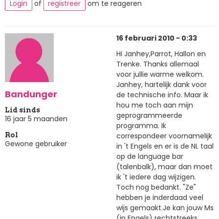
Login
of
registreer
om te reageren
16 februari 2010 - 0:33
Hi Janhey,Parrot, Hallon en
Trenke. Thanks allemaal
voor jullie warme welkom.
Janhey, hartelijk dank voor
Bandunger
de technische info. Maar ik
hou me toch aan mijn
Lid sinds
geprogrammeerde
16 jaar 5 maanden
programma. Ik
correspondeer voornamelijk
Rol
Gewone gebruiker
in 't Engels en er is de NL taal
op de language bar
(talenbalk), maar dan moet
ik 't iedere dag wijzigen.
Toch nog bedankt. "Ze"
hebben je inderdaad veel
wijs gemaakt.Je kan jouw Ms
(in Engels) rechtstreeks