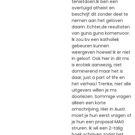
tenietdoen.Ik ben een
overtuigd atheïst en
beschrijf dit zonder deel te
nemen aan het geloven
daarin. Echter,de resultaten
van guna guna komenvoor.
Ik zou bv een katholiek
gebeuren kunnen
weergeven hoewel ik er niet
in geloof. Ook hier in dit ms
is erotiek aanwezig, niet
dominerend maar het is
daar, just a part of life en
het verhaa.l Trenke, niet alle
uitgevers willen je ms
doorlezen. Sommige vragen
alleen een korte
omschrijving. Hier in Austr.
moet je hun eerst vragen of
je hun een propasal MAG
struren. Ik wil een 2-talig
boek schrijven zodat het