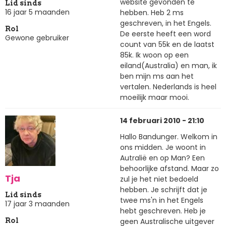
website gevonden te
Lid sinds
16 jaar 5 maanden
hebben. Heb 2 ms
geschreven, in het Engels.
Rol
De eerste heeft een word
Gewone gebruiker
count van 55k en de laatst
85k. Ik woon op een
eiland(Australia) en man, ik
ben mijn ms aan het
vertalen. Nederlands is heel
moeilijk maar mooi.
14 februari 2010 - 21:10
Hallo Bandunger. Welkom in
ons midden. Je woont in
Autralië en op Man? Een
behoorlijke afstand. Maar zo
Tja
zul je het niet bedoeld
hebben. Je schrijft dat je
Lid sinds
twee ms'n in het Engels
17 jaar 3 maanden
hebt geschreven. Heb je
geen Australische uitgever
Rol