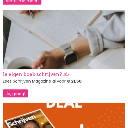
Vertel me meer!
Afbeelding
Je eigen boek schrijven? ✍️
Lees Schrijven Magazine al voor
€ 21,50
.
Ja, graag!
Afbeelding