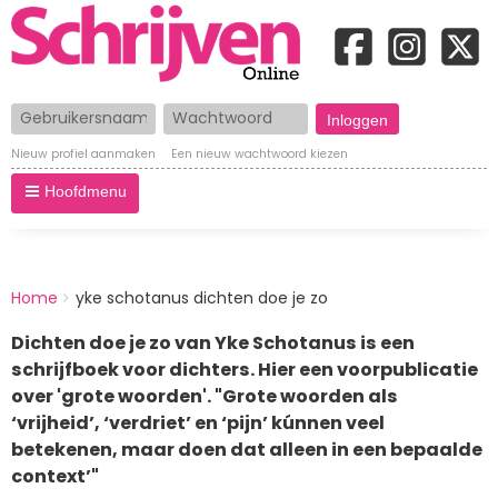
Gebruikersnaam
Wachtwoord
Nieuw profiel aanmaken
Een nieuw wachtwoord kiezen
Hoofdmenu
BREADCRUMBS
Home
yke schotanus dichten doe je zo
You
are
Dichten doe je zo van Yke Schotanus is een
here:
schrijfboek voor dichters. Hier een voorpublicatie
over 'grote woorden'. "Grote woorden als
‘vrijheid’, ‘verdriet’ en ‘pijn’ kúnnen veel
betekenen, maar doen dat alleen in een bepaalde
context’"