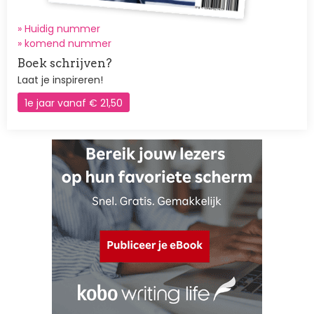
» Huidig nummer
»
komend nummer
Boek schrijven?
Laat je inspireren!
1e jaar vanaf € 21,50