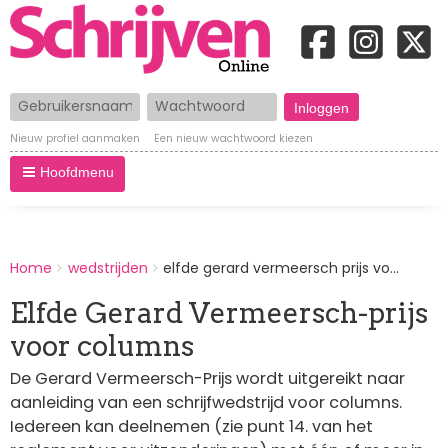
Gebruikersnaam
Wachtwoord
Nieuw profiel aanmaken
Een nieuw wachtwoord kiezen
Hoofdmenu
BREADCRUMBS
Home
wedstrijden
elfde gerard vermeersch prijs vo...
You
are
Elfde Gerard Vermeersch-prijs
here:
voor columns
De Gerard Vermeersch-Prijs wordt uitgereikt naar
aanleiding van een schrijfwedstrijd voor columns.
Iedereen kan deelnemen (zie punt 14. van het