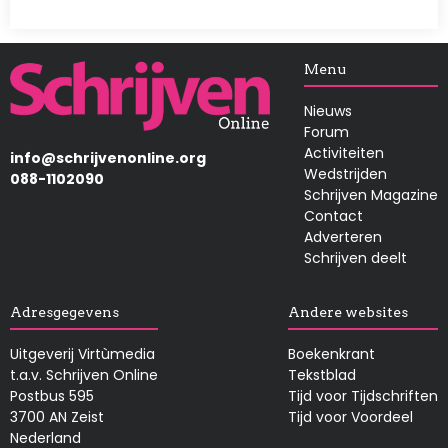
Afbeelding
Menu
Nieuws
Forum
Activiteiten
info@schrijvenonline.org
Wedstrijden
088-1102090
Schrijven Magazine
Contact
Adverteren
Schrijven deelt
Adresgegevens
Andere websites
Uitgeverij Virtùmedia
Boekenkrant
t.a.v. Schrijven Online
Tekstblad
Postbus 595
Tijd voor Tijdschriften
3700 AN Zeist
Tijd voor Voordeel
Nederland